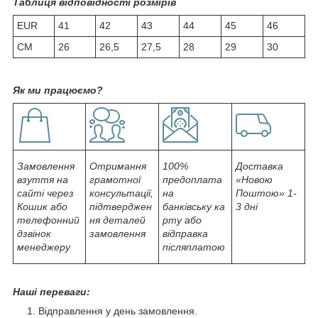
Таблиця відповідності розмірів
EUR
41
42
43
44
45
46
СМ
26
26,5
27,5
28
29
30
Як ми працюємо?
Замовлення
Отримання
100%
Доставка
взуття на
грамотної
предоплата
«Новою
сайті через
консультації,
на
Поштою» 1-
Кошик або
підтверджен
банківську ка
3 дні
телефонний
ня деталей
рту або
дзвінок
замовлення
відправка
менеджеру
післяплатою
Наші переваги:
Відправлення у день замовлення.