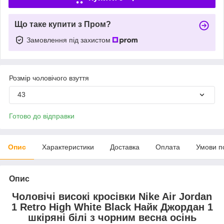
Що таке купити з Пром?
Замовлення під захистом
Розмір чоловічого взуття
43
Готово до відправки
Опис
Характеристики
Доставка
Оплата
Умови п
Опис
Чоловічі високі кросівки Nike Air Jordan
1 Retro High White Black Найк Джордан 1
шкіряні білі з чорним весна осінь