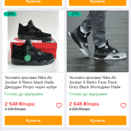
Купити
Купити
–18%
–17%
Чоловічі кросівки Nike Air
Чоловічі кросівки Nike Air
Jordan 4 Retro black Найк
Jordan 4 Retro Fear Pack
Джордан Ретро чорні нубук
Grey Black Молодіжні Найк
весна осінь демі
Джордан Ретро чорні з сірим
Готово до відправки
Готово до відправки
2 548
2 648
₴/пара
₴/пара
3 100 ₴/пара
3 200 ₴/пара
Купити
Купити