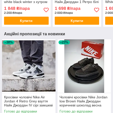
white black winter з хутром
Найк Джордан 1 Ретро білі
Whit
Найк Форс біліо-чорні
шкіряні високі
Джор
1 848
1 698
1 6
₴/пара
₴/пара
шкіряні утеплені
висо
2 200 ₴/пара
2 000 ₴/пара
2 000
Купити
Купити
Акційні пропозиції та новинки
–38%
–23%
Кросівки чоловічі Nike Air
Чоловічі кросівки Nike Jordan
Jordan 4 Retro Grey взуття
low Brown Найк Джордан
Найк Джордан IV сірі замшеві
коричневі шоколад весна
осінь
Готово до відправки
Готово до відправки