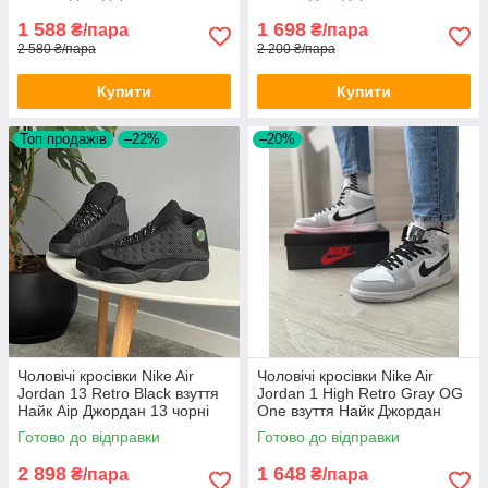
1 588
1 698
₴/пара
₴/пара
2 580 ₴/пара
2 200 ₴/пара
Купити
Купити
Топ продажів
–22%
–20%
Чоловічі кросівки Nike Air
Чоловічі кросівки Nike Air
Jordan 13 Retro Black взуття
Jordan 1 High Retro Gray OG
Найк Аір Джордан 13 чорні
One взуття Найк Джордан
високі сірі шкіряні осінь весна
Готово до відправки
Готово до відправки
2 898
1 648
₴/пара
₴/пара