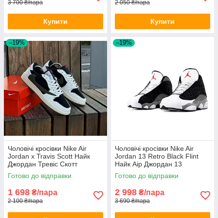
3 700 ₴/пара
2 050 ₴/пара
Купити
Купити
–19%
–19%
Чоловічі кросівки Nike Air
Чоловічі кросівки Nike Air
Jordan x Travis Scott Найк
Jordan 13 Retro Black Flint
Джордан Тревіс Скотт
Найк Аір Джордан 13
Готово до відправки
Готово до відправки
1 698
2 998
₴/пара
₴/пара
2 100 ₴/пара
3 690 ₴/пара