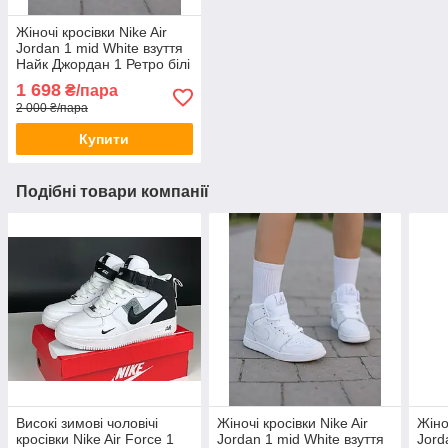
Жіночі кросівки Nike Air
Jordan 1 mid White взуття
Найк Джордан 1 Ретро білі
шкіряні високі
1 698
₴/пара
2 000 ₴/пара
Купити
Подібні товари компанії
Високі зимові чоловічі
Жіночі кросівки Nike Air
Жіно
кросівки Nike Air Force 1
Jordan 1 mid White взуття
Jord