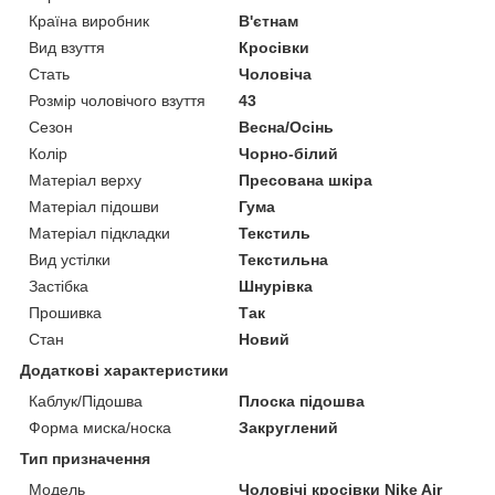
Країна виробник
В'єтнам
Вид взуття
Кросівки
Стать
Чоловіча
Розмір чоловічого взуття
43
Сезон
Весна/Осінь
Колір
Чорно-білий
Матеріал верху
Пресована шкіра
Матеріал підошви
Гума
Матеріал підкладки
Текстиль
Вид устілки
Текстильна
Застібка
Шнурівка
Прошивка
Так
Стан
Новий
Додаткові характеристики
Каблук/Підошва
Плоска підошва
Форма миска/носка
Закруглений
Тип призначення
Модель
Чоловічі кросівки Nike Air