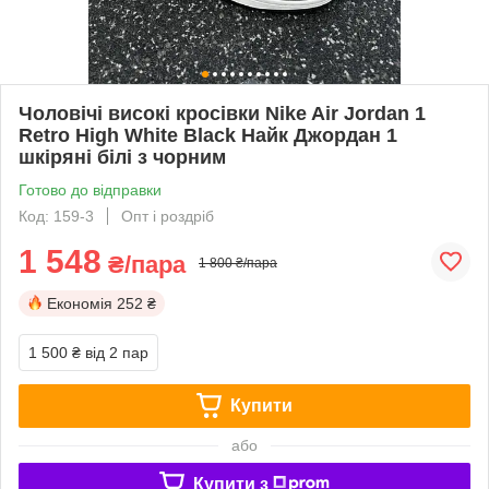
Чоловічі високі кросівки Nike Air Jordan 1
Retro High White Black Найк Джордан 1
шкіряні білі з чорним
Готово до відправки
Код: 159-3
Опт і роздріб
1 548
₴/пара
1 800 ₴/пара
Економія
252 ₴
1 500 ₴
від 2 пар
Купити
або
Купити з