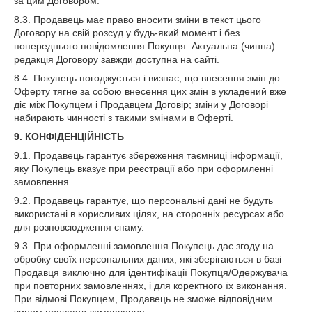
за цим Договором.
8.3. Продавець має право вносити зміни в текст цього
Договору на свій розсуд у будь-який момент і без
попереднього повідомлення Покупця. Актуальна (чинна)
редакція Договору завжди доступна на сайті.
8.4. Покупець погоджується і визнає, що внесення змін до
Оферту тягне за собою внесення цих змін в укладений вже
діє між Покупцем і Продавцем Договір; зміни у Договорі
набирають чинності з такими змінами в Оферті.
9. КОНФІДЕНЦІЙНІСТЬ
9.1. Продавець гарантує збереження таємниці інформації,
яку Покупець вказує при реєстрації або при оформленні
замовлення.
9.2. Продавець гарантує, що персональні дані не будуть
використані в корисливих цілях, на сторонніх ресурсах або
для розповсюдження спаму.
9.3. При оформленні замовлення Покупець дає згоду на
обробку своїх персональних даних, які зберігаються в базі
Продавця виключно для ідентифікації Покупця/Одержувача
при повторних замовленнях, і для коректного їх виконання.
При відмові Покупцем, Продавець не зможе відповідним
чином провести замовлення.