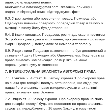
адресою електронної пошти:
Kudryavceva.natasha@gmail.com, вказавши причину і
надавши відповідні опис і підтверджують фото.
6.3. У разі заміни або повернення товару, Покупець або
Одержувач повинен повернути попередній товар в такому ж
вигляді, в якому йому був доставлений.
6.4. В інших випадках, Продавець розглядає скарги протягом
3-х робочих днів з дня її отримання, про результати розгляду
скарги Продавець повідомляє за номером телефону.
6.9. Якщо з вини Продавця замовлення не був доставлений в
зазначений день Покупцем або Одержувачем, Покупець має
право вимагати компенсацію, розмір якої не може
перевищувати суму замовлення.
7. ІНТЕЛЕКТУАЛЬНА ВЛАСНІСТЬ АВТОРСЬКІ ПРАВА.
7.1. Пунктом 2, 4 статті 16 Закону України "Про охорону прав
на знаки для товарів і послуг» встановлено, що свідоцтво
надає його власнику право використовувати знак та інші
права, визначені цим Законом.
7.2. Згідно ст. 20 Закону України "Про охорону прав на знаки
для товарів і послуг" будь-яке посягання на права власника
свідоцтва, передбачені ст. 16 цього Закону, в тому числі