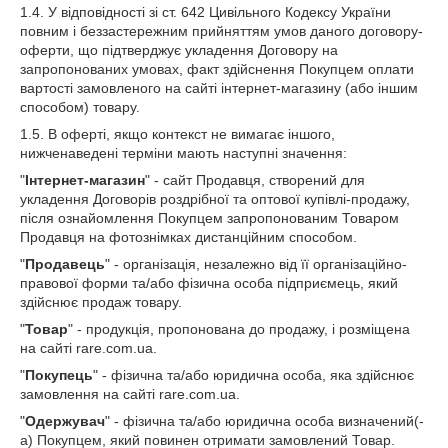
1.4. У відповідності зі ст. 642 Цивільного Кодексу України
повним і беззастережним прийняттям умов даного договору-
оферти, що підтверджує укладення Договору на
запропонованих умовах, факт здійснення Покупцем оплати
вартості замовленого на сайті інтернет-магазину (або іншим
способом) товару.
1.5. В оферті, якщо контекст не вимагає іншого,
нижченаведені терміни мають наступні значення:
"
Інтернет-магазин
" - сайт Продавця, створений для
укладення Договорів роздрібної та оптової купівлі-продажу,
після ознайомлення Покупцем запропонованим Товаром
Продавця на фотознімках дистанційним способом.
"
Продавець
" - організація, незалежно від її організаційно-
правової форми та/або фізична особа підприємець, який
здійснює продаж товару.
"
Товар
" - продукція, пропонована до продажу, і розміщена
на сайті rare.com.ua.
"
Покупець
" - фізична та/або юридична особа, яка здійснює
замовлення на сайті rare.com.ua.
"
Одержувач
" - фізична та/або юридична особа визначений(-
а) Покупцем, який повинен отримати замовлений Товар.