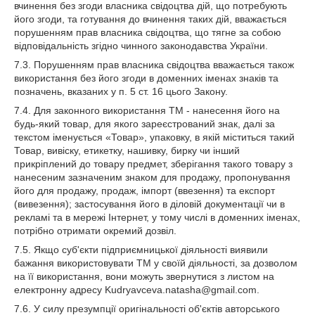
вчинення без згоди власника свідоцтва дій, що потребують
його згоди, та готування до вчинення таких дій, вважається
порушенням прав власника свідоцтва, що тягне за собою
відповідальність згідно чинного законодавства України.
7.3. Порушенням прав власника свідоцтва вважається також
використання без його згоди в доменних іменах знаків та
позначень, вказаних у п. 5 ст. 16 цього Закону.
7.4. Для законного використання ТМ - нанесення його на
будь-який товар, для якого зареєстрований знак, далі за
текстом іменується «Товар», упаковку, в якій міститься такий
Товар, вивіску, етикетку, нашивку, бирку чи інший
прикріплений до товару предмет, зберігання такого товару з
нанесеним зазначеним знаком для продажу, пропонування
його для продажу, продаж, імпорт (ввезення) та експорт
(вивезення); застосування його в діловій документації чи в
рекламі та в мережі Інтернет, у тому числі в доменних іменах,
потрібно отримати окремий дозвіл.
7.5. Якщо суб'єкти підприємницької діяльності виявили
бажання використовувати ТМ у своїй діяльності, за дозволом
на її використання, вони можуть звернутися з листом на
електронну адресу Kudryavceva.natasha@gmail.com.
7.6. У силу презумпції оригінальності об'єктів авторського