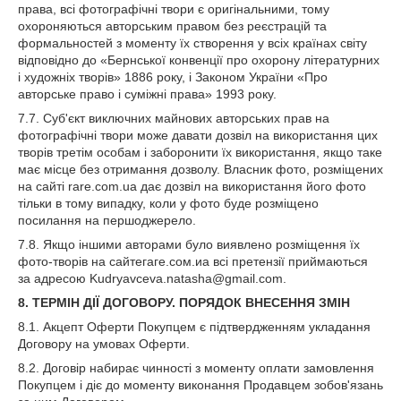
права, всі фотографічні твори є оригінальними, тому
охороняються авторським правом без реєстрацій та
формальностей з моменту їх створення у всіх країнах світу
відповідно до «Бернської конвенції про охорону літературних
і художніх творів» 1886 року, і Законом України «Про
авторське право і суміжні права» 1993 року.
7.7. Суб'єкт виключних майнових авторських прав на
фотографічні твори може давати дозвіл на використання цих
творів третім особам і заборонити їх використання, якщо таке
має місце без отримання дозволу. Власник фото, розміщених
на сайті rare.com.ua дає дозвіл на використання його фото
тільки в тому випадку, коли у фото буде розміщено
посилання на першоджерело.
7.8. Якщо іншими авторами було виявлено розміщення їх
фото-творів на сайтегаге.сом.иа всі претензії приймаються
за адресою Kudryavceva.natasha@gmail.com.
8. ТЕРМІН ДІЇ ДОГОВОРУ. ПОРЯДОК ВНЕСЕННЯ ЗМІН
8.1. Акцепт Оферти Покупцем є підтвердженням укладання
Договору на умовах Оферти.
8.2. Договір набирає чинності з моменту оплати замовлення
Покупцем і діє до моменту виконання Продавцем зобов'язань