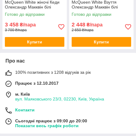
McQueen White жіночі Кеди
McQueen White Взуття
Олександр Макквін білі
Олександр Макквін білі
повсякденні Взуття Маквін
шкіряні модні кеди
Готово до відправки
Готово до відправки
Люкс
3 458
2 448
₴/пара
₴/пара
3 700 ₴/пара
2 650 ₴/пара
Купити
Купити
Про нас
100% позитивних з 1208 відгуків за рік
Працює з 12.10.2017
м. Київ
вул. Маяковського 23/3, 02230, Київ, Україна
Контакти
Сьогодні працює з 09:00 до 20:00
Показати весь графік роботи