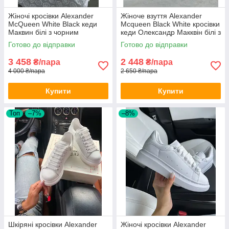
Жіночі кросівки Alexander
Жіноче взуття Alexander
McQueen White Black кеди
Mcqueen Black White кросівки
Маквин білі з чорним
кеди Олександр Макквін білі з
задником шкіряні Олександр
чорним повсякденні
Готово до відправки
Готово до відправки
Маккуїн взуття
3 458
2 448
₴/пара
₴/пара
4 000 ₴/пара
2 650 ₴/пара
Купити
Купити
Топ
–7%
–8%
Шкіряні кросівки Alexander
Жіночі кросівки Alexander