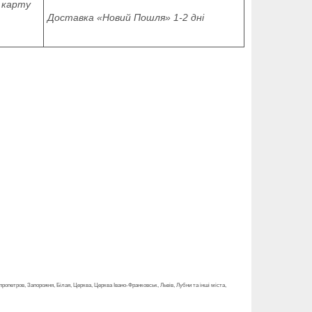
 карту
Доставка «Новий Пошля» 1-2 дні
ропетров, Запорожня, Білая, Церква, Церква Івано-Франковськ, Львів, Лубни та інші міста,