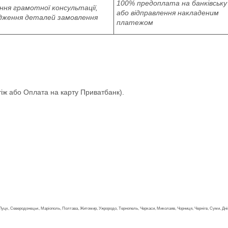
100% предоплата на банківську
ня грамотної консультації,
або відправлення накладеним
дження деталей замовлення
платежом
іж або Оплата на карту Приватбанк).
но, Луцк, Северодонецьк, Маріополь, Полтава, Житомир, Ужрородо, Тернопель, Черкаси, Миколаяв, Чорниця, Чернігв, Суми, Дніп