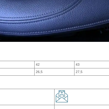
42
43
26,5
27,5