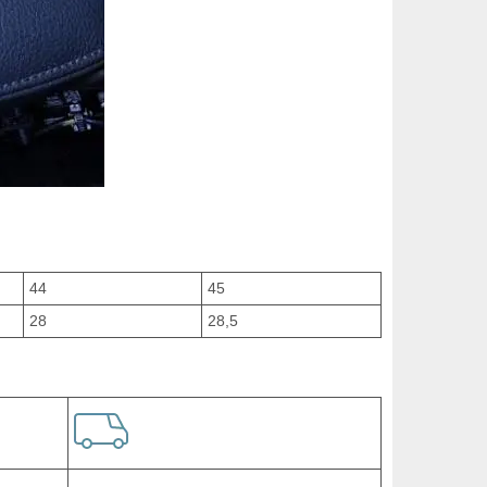
44
45
28
28,5