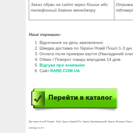
Заказ обуви на сайті через Кошик або
Отриман
телефонний дзвінок менеджеру
підтвер
Наші переваги:
Відсилання на день замовлення.
Швидка доставка по Україні Новій Пошті 1-3 дні.
Оплата після примірки взуття (Накладений плат
Обмін / Поворот товару впродовж 14 днів.
Відгуки про компанію
Сайт
RARE.COM.UA
Доставка по всій Україні: Київ, Одеса, Кривой Рог, Харків, Кропивницький, Херсон, Вінниця, Рів
селища та пгт.