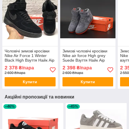
Чоловічі зимові кросівки
Зимові чоловічі кросівки
Зимо
Nike Air Force 1 Winter
Nike air force High grey
Nike
Black High Взуття Найк Аір
Suede Взуття Найк Аір
взут
Форс чорні на хутрі високі
Форс сірі високі на хутрі
з ху
2 378
2 398
2 3
₴/пара
₴/пара
замшеві теплі
замшеві
2 600 ₴/пара
2 600 ₴/пара
2 550
Купити
Купити
Акційні пропозиції та новинки
–46%
–45%