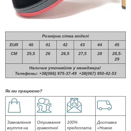
Розмірна сітка моделі
EUR
40
41
42
43
44
45
СМ
25,5
26
26,5
27,5
28
28,5-
29
Наличие уточняйте у менеджера!
Телефоны: +38(066) 975-37-49 +38(067) 950-42-53
Як ми працюємо?
Замовлення
Отримання
100%
Доставка
взуття на
грамотної
предоплата
«Новою