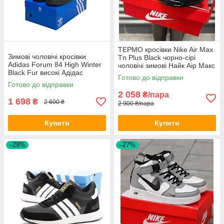
ТЕРМО кросівки Nike Air Max
Зимові чоловічі кросівки
Tn Plus Black чорно-сірі
Adidas Forum 84 High Winter
чоловічі зимові Найк Аір Макс
Black Fur високі Адідас
Плюс ТН теплі осінь зима
Готово до відправки
Форум з хутром чорні
Готово до відправки
2 058
₴/пара
1 698
₴
2 600 ₴
2 900 ₴/пара
Купити
Купити
–29%
–27%