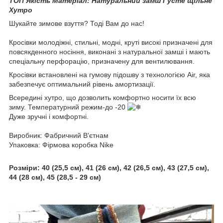
ТОП Якість Матеріал: Натуральний замш Густе щільне
Хутро
Шукайте зимове взуття? Тоді Вам до нас!
Кросівки молодіжні, стильні, модні, круті високі призначені для
повсякденного носіння, виконані з натуральної замші і мають
спеціальну перфорацію, призначену для вентилювання.
Кросівки встановлені на гумову підошву з технологією Air, яка
забезпечує оптимальний рівень амортизації.
Всередині хутро, що дозволить комфортно носити їх всю
зиму. Температурний режим-до -20
Дуже зручні і комфортні.
Виробник: Фабричний В'єтнам
Упаковка: Фірмова коробка Nike
Розміри:
40 (25,5 см), 41 (26 см), 42 (26,5 см), 43 (27,5 см),
44 (28 см), 45 (28,5 - 29 см)