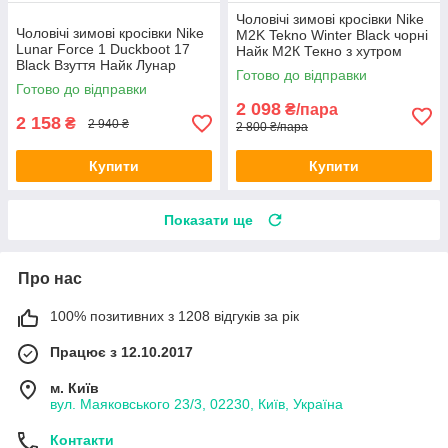
Чоловічі зимові кросівки Nike
Чоловічі зимові кросівки Nike
M2K Tekno Winter Black чорні
Lunar Force 1 Duckboot 17
Найк М2К Текно з хутром
Black Взуття Найк Лунар
шкіряні теплі
Готово до відправки
Форс чорні високі з хутром
Готово до відправки
2 098
₴/пара
2 158
₴
2 940 ₴
2 800 ₴/пара
Купити
Купити
Показати ще
Про нас
100% позитивних з 1208 відгуків за рік
Працює з 12.10.2017
м. Київ
вул. Маяковського 23/3, 02230, Київ, Україна
Контакти