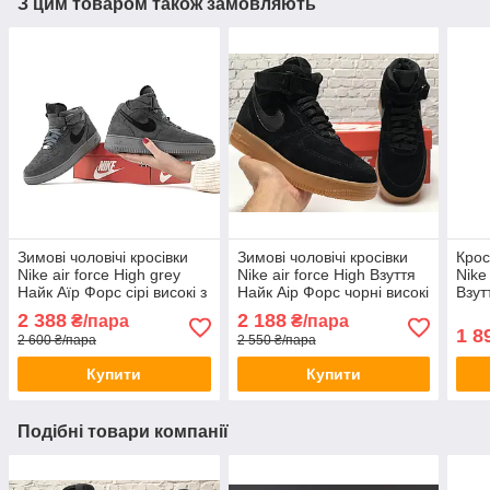
З цим товаром також замовляють
Зимові чоловічі кросівки
Зимові чоловічі кросівки
Крос
Nike air force High grey
Nike air force High Взуття
Nike
Найк Аїр Форс сірі високі з
Найк Аір Форс чорні високі
Взут
хутром замшеві
на хутрі замшеві
чорн
2 388
2 188
₴/пара
₴/пара
низь
1 8
2 600 ₴/пара
2 550 ₴/пара
Купити
Купити
Подібні товари компанії