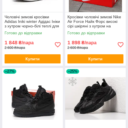
Чоловічі зимові кросівки
Кросівки чоловічі зимові Nike
Adidas Iniki winter Адідас Ініки
Air Force Найк Форс високі
з хутром чорно-білі теплі для
сірі шкіряні з хутром на
зими
липучці
Готово до відправки
Готово до відправки
1 848
1 898
₴/пара
₴/пара
2 600 ₴/пара
2 600 ₴/пара
Купити
Купити
–27%
–25%