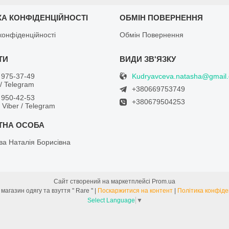
КА КОНФІДЕНЦІЙНОСТІ
ОБМІН ПОВЕРНЕННЯ
конфіденційності
Обмін Повернення
Kudryavceva.natasha@gmail
 975-37-49
/ Telegram
+380669753749
 950-42-53
+380679504253
/ Viber / Telegram
ва Наталія Борисівна
Сайт створений на маркетплейсі
Prom.ua
Інтернет магазин одягу та взуття " Rare " |
Поскаржитися на контент
|
Політика конфіде
Select Language
▼