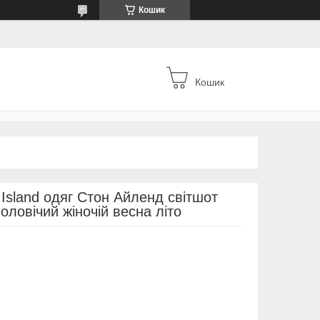
Кошик
Кошик
Island одяг Стон Айленд світшот
оловічий жіночій весна літо