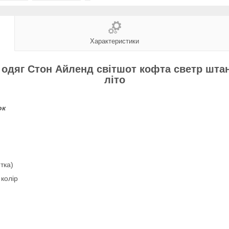
Характеристики
 одяг Стон Айленд світшот кофта светр штан
літо
ок
тка)
 колір