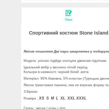
Опис
Спортивний костюм Stone Island
Якісне пошиття Дві пари шкарпеток у подарун
Модель: унісекс підійде хлопцям дівчатам підліткам
Ідеальний вибір у весняно-літній період
Кольори в наявності: чорний білий ,мята
Матеріал: 95% бавовна, 5% еластан (Турецька двони
Якісна трикотажна тканина, яка не втрачає форму та
З Біркою
XS S M L XL XXL
X
XXL
Розміри :
Сезон : весна / осінь / літо