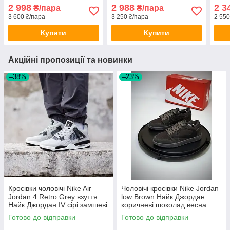
шкіряні весна осінь
чорн
2 998
2 988
2 3
₴/пара
₴/пара
чолов
3 600 ₴/пара
3 250 ₴/пара
2 550
Купити
Купити
Акційні пропозиції та новинки
–38%
–23%
Кросівки чоловічі Nike Air
Чоловічі кросівки Nike Jordan
Jordan 4 Retro Grey взуття
low Brown Найк Джордан
Найк Джордан IV сірі замшеві
коричневі шоколад весна
осінь
Готово до відправки
Готово до відправки