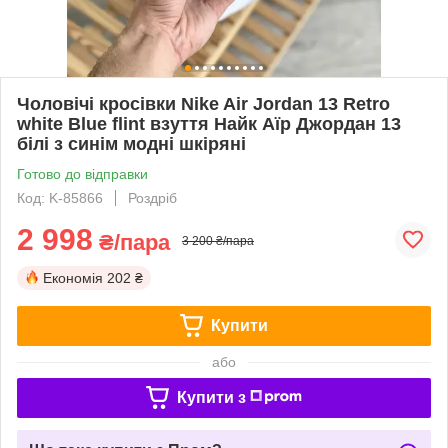
Чоловічі кросівки Nike Air Jordan 13 Retro
white Blue flint взуття Найк Аїр Джордан 13
білі з синім модні шкіряні
Готово до відправки
Код: K-85866
Роздріб
2 998
₴/пара
3 200 ₴/пара
Економія
202 ₴
Купити
або
Купити з