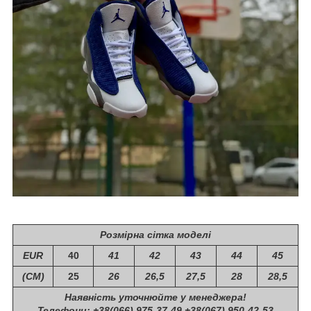
Розмірна сітка моделі
EUR
40
41
42
43
44
45
(СМ)
25
26
26,5
27,5
28
28,5
Наявність уточнюйте у менеджера!
Телефони: +38(066) 975-37-49 +38(067) 950-42-53