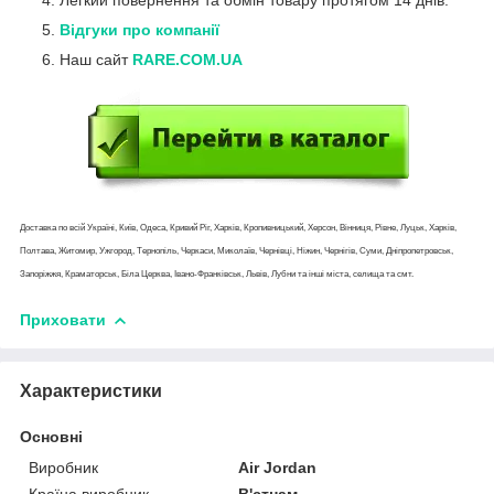
Відгуки про компанії
Наш сайт
RARE.COM.UA
Доставка по всій Україні, Київ, Одеса, Кривий Ріг, Харків, Кропивницький, Херсон, Вінниця, Рівне, Луцьк, Харків,
Полтава, Житомир, Ужгород, Тернопіль, Черкаси, Миколаїв, Чернівці, Ніжин, Чернігів, Суми, Дніпропетровськ,
Запоріжжя, Краматорськ, Біла Церква, Івано-Франківськ, Львів, Лубни та інші міста, селища та смт.
Приховати
Характеристики
Основні
Виробник
Air Jordan
Країна виробник
В'єтнам