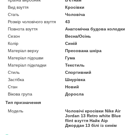
Вид взуття
Кросівки
Стать
Чоловіча
Розмір чоловічого взуття
43
Повнота взуття
Анатомічна будова колодки
Сезон
Весна/Осінь
Колір
Синій
Матеріал верху
Пресована шкіра
Матеріал підошви
Гума
Матеріал підкладки
Текстиль
Стиль
Спортивний
Застібка
Шнурівка
Стан
Новий
Вікова група
Доросла
Тип призначення
Модель
Чоловічі кросівки Nike Air
Jordan 13 Retro white Blue
flint взуття Найк Аір
Джордан 13 білі із синім