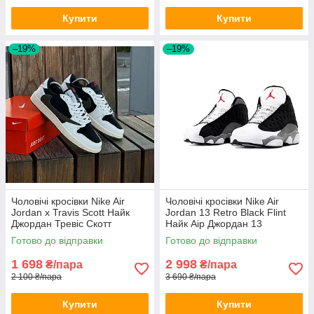
Купити
Купити
–19%
–19%
Чоловічі кросівки Nike Air
Чоловічі кросівки Nike Air
Jordan x Travis Scott Найк
Jordan 13 Retro Black Flint
Джордан Тревіс Скотт
Найк Аір Джордан 13
Готово до відправки
Готово до відправки
1 698
2 998
₴/пара
₴/пара
2 100 ₴/пара
3 690 ₴/пара
Купити
Купити