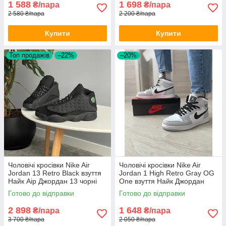
1 588
1 698
₴/пара
₴/пара
2 580 ₴/пара
2 200 ₴/пара
Купити
Купити
Топ продажів
–22%
–20%
Чоловічі кросівки Nike Air
Чоловічі кросівки Nike Air
Jordan 13 Retro Black взуття
Jordan 1 High Retro Gray OG
Найк Аір Джордан 13 чорні
One взуття Найк Джордан
високі сірі шкіряні осінь весна
Готово до відправки
Готово до відправки
2 898
1 648
₴/пара
₴/пара
3 700 ₴/пара
2 050 ₴/пара