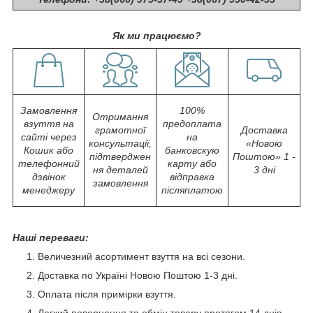
Як ми працюємо?
Замовлення
100%
Отримання
взуття на
предоплата
грамотної
Доставка
сайті через
на
консультації,
«Новою
Кошик або
банковскую
підтверджен
Поштою» 1 -
телефонний
карту або
ня деталей
3 дні
дзвінок
відправка
замовлення
менеджеру
післяплатою
Наші переваги:
Величезний асортимент взуття на всі сезони.
Доставка по Україні Новою Поштою 1-3 дні.
Оплата після примірки взуття.
Легкий повернення та обмін товару протягом 14 днів.