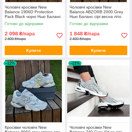
Чоловічі кросівки New
Чоловічі кросівки New
Balance 1906D Protection
Balance ABZORB 2000 Grey
Pack Black чорні Нью Баланс
Нью Баланс сірі весна літо
замшеві весна літо
Готово до відправки
Готово до відправки
демісезонні
2 098
1 848
₴/пара
₴/пара
2 800 ₴/пара
2 400 ₴/пара
Купити
Купити
–22%
–21%
Кросівки чоловічі New
Чоловічі кросівки New
Balance 9060 grey світло сірі
Balance 740 Grey Silver сірі