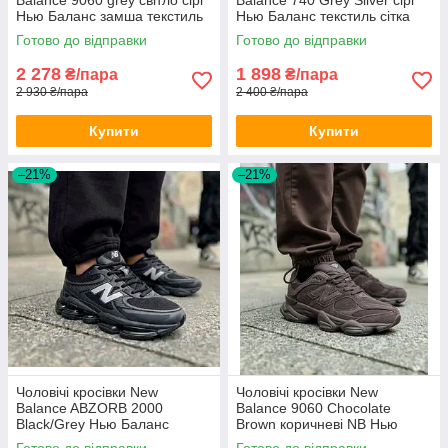
Нью Баланс замша текстиль
Нью Баланс текстиль сітка
весна літо
дихаючі весна літо для
Готово до відправки
Готово до відправки
хлопців
2 278
1 898
₴/пара
₴/пара
2 930 ₴/пара
2 400 ₴/пара
Купити
Купити
–21%
–21%
Чоловічі кросівки New
Чоловічі кросівки New
Balance ABZORB 2000
Balance 9060 Chocolate
Black/Grey Нью Баланс
Brown коричневі NB Нью
чорно-сірі Нб 2000 весна літо
Баланс НБ замшеві
Готово до відправки
Готово до відправки