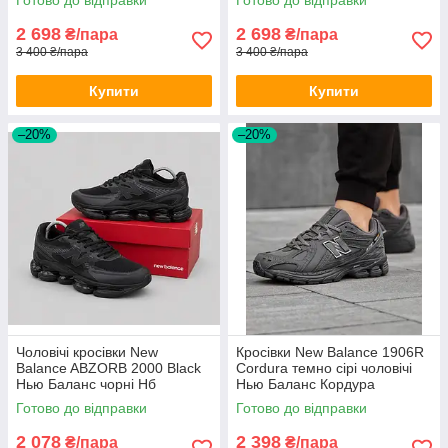
2 698
2 698
₴/пара
₴/пара
3 400 ₴/пара
3 400 ₴/пара
Купити
Купити
–20%
–20%
Чоловічі кросівки New
Кросівки New Balance 1906R
Balance ABZORB 2000 Black
Cordura темно сірі чоловічі
Нью Баланс чорні Нб
Нью Баланс Кордура
текстиль демісезон
водостійкі
Готово до відправки
Готово до відправки
2 078
2 398
₴/пара
₴/пара