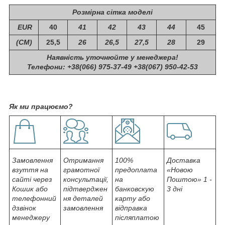
Розмірна сітка моделі
EUR
40
41
42
43
44
45
(СМ)
25,5
26
26,5
27,5
28
29
Наявність уточнюйте у менеджера!
Телефони: +38(066) 975-37-49 +38(067) 950-42-53
Як ми працюємо?
Замовлення
Отримання
100%
Доставка
взуття на
грамотної
предоплата
«Новою
сайті через
консультації,
на
Поштою» 1 -
Кошик або
підтверджен
банковскую
3 дні
телефонний
ня деталей
карту або
дзвінок
замовлення
відправка
менеджеру
післяплатою