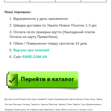
Наші переваги:
Відправлення у день замовлення.
Швидка доставка по Україні Новою Поштою 1-3 дні.
Оплата після примірки взуття (Накладений платіж
Оплата на карту Приватбанк).
Обмін / Повернення товару протягом 14 днів.
Відгуки про компанії
Сайт
RARE.COM.UA
Доставка по всій Україні: Київ, Одеса, Кривий Ріг, Харків, Кропивницький, Херсон, Вінниця, Рівне, Луцьк, Харків,
Полтава, Житомир, Ужгород, Тернопіль, Черкаси, Миколаїв, Чернівці, Ніжин, Чернігів, Суми, Дніпропетровськ,
Запоріжжя, Краматорськ, Біла Церква, Івано-Франківськ, Львів, Лубни та інші міста, селища та смт.