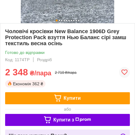
Чоловічі кросівки New Balance 1906D Grey
Protection Pack взуття Нью Баланс сірі замш
текстиль весна осінь
Готово до відправки
Код: 1174TP
Роздріб
2 348
₴/пара
2 710 ₴/пара
Економія
362 ₴
Купити
або
Купити з