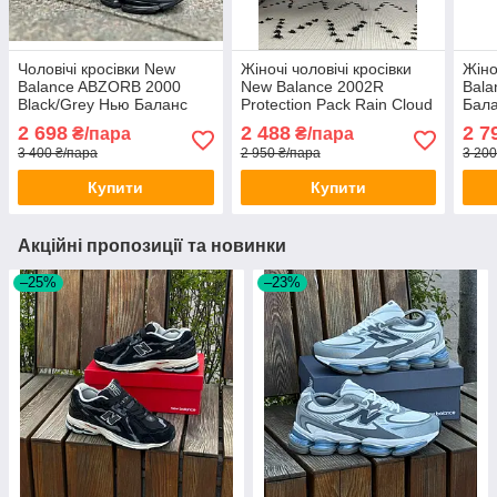
Чоловічі кросівки New
Жіночі чоловічі кросівки
Жіно
Balance ABZORB 2000
New Balance 2002R
Bala
Black/Grey Нью Баланс
Protection Pack Rain Cloud
Бала
чорно-сірі Нб 2000 весна
grey сірі Нью Баланс
текс
2 698
2 488
2 7
₴/пара
₴/пара
літо
весна осінь
3 400 ₴/пара
2 950 ₴/пара
3 200
Купити
Купити
Акційні пропозиції та новинки
–25%
–23%