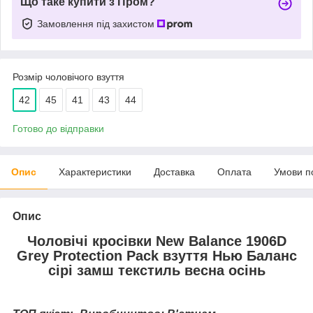
Що таке купити з Пром?
Замовлення під захистом
Розмір чоловічого взуття
42
45
41
43
44
Готово до відправки
Опис
Характеристики
Доставка
Оплата
Умови п
Опис
Чоловічі кросівки New Balance 1906D
Grey Protection Pack взуття Нью Баланс
сірі замш текстиль весна осінь