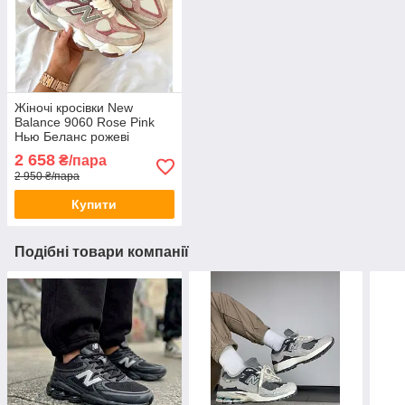
Жіночі кросівки New
Balance 9060 Rose Pink
Нью Беланс рожеві
замшеві весняно-літні
2 658
₴/пара
2 950 ₴/пара
Купити
Подібні товари компанії