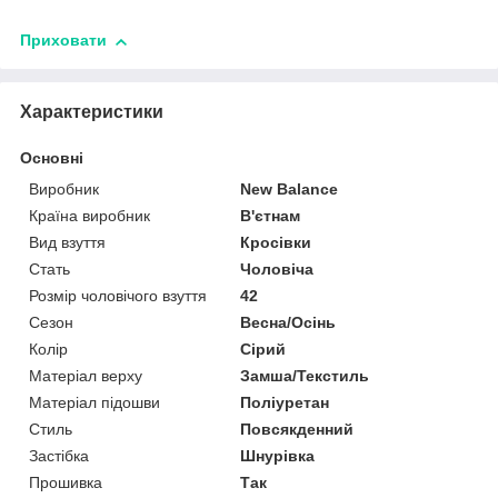
Приховати
Характеристики
Основні
Виробник
New Balance
Країна виробник
В'єтнам
Вид взуття
Кросівки
Стать
Чоловіча
Розмір чоловічого взуття
42
Сезон
Весна/Осінь
Колір
Сірий
Матеріал верху
Замша/Текстиль
Матеріал підошви
Поліуретан
Стиль
Повсякденний
Застібка
Шнурівка
Прошивка
Так