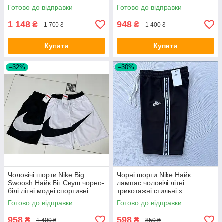
Готово до відправки
Готово до відправки
1 148
948
₴
₴
1 700 ₴
1 400 ₴
Купити
Купити
–32%
–30%
Чоловічі шорти Nike Big
Чорні шорти Nike Найк
Swoosh Найк Біг Свуш чорно-
лампас чоловічі літні
білі літні модні спортивні
трикотажні стильні з
логотипом для
Готово до відправки
Готово до відправки
повсякденного носіння
958
598
₴
₴
1 400 ₴
850 ₴