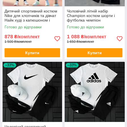
Дитячий спортивний костюм
Чоловічий літній набір
Nike для хлопчиків та дівчат
Champion костюм шорти і
Найк худі з капюшоном і
футболка чемпіон
штанами підлітковий весна-
Готово до відправки
Готово до відправки
осінь
878
1 088
₴/комплект
₴/комплект
1 500 ₴/комплект
1 650 ₴/комплект
Купити
Купити
–33%
–33%
Чоловічий спортивний