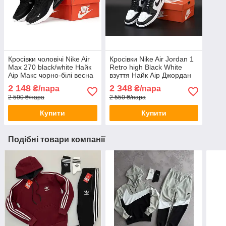
Кросівки чоловічі Nike Air
Кросівки Nike Air Jordan 1
Max 270 black/white Найк
Retro high Black White
Аір Макс чорно-білі весна
взуття Найк Аір Джордан
літо
чорно-білі високі жіночі
2 148
2 348
₴/пара
₴/пара
чоловічі підліткові
2 590 ₴/пара
2 550 ₴/пара
Купити
Купити
Подібні товари компанії