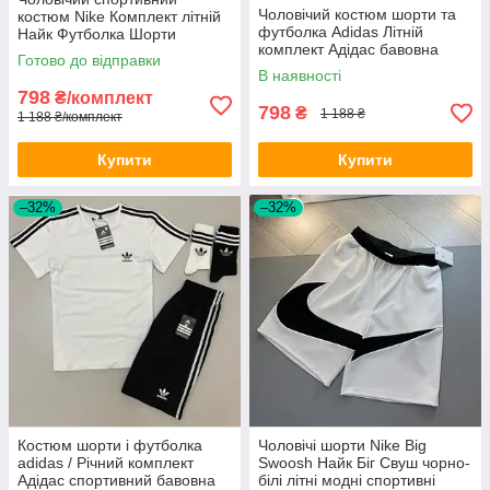
Чоловічий костюм шорти та
костюм Nike Комплект літній
футболка Adidas Літній
Найк Футболка Шорти
комплект Адідас бавовна
бавовна
Готово до відправки
В наявності
798
₴/комплект
798
₴
1 188 ₴
1 188 ₴/комплект
Купити
Купити
–32%
–32%
Костюм шорти і футболка
Чоловічі шорти Nike Big
adidas / Річний комплект
Swoosh Найк Біг Свуш чорно-
Адідас спортивний бавовна
білі літні модні спортивні