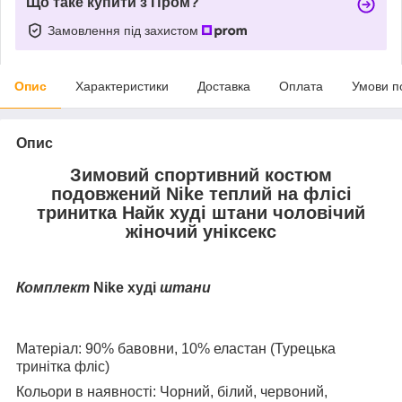
Що таке купити з Пром?
Замовлення під захистом
Опис
Характеристики
Доставка
Оплата
Умови п
Опис
Зимовий спортивний костюм
подовжений Nike теплий на флісі
тринитка Найк худі штани чоловічий
жіночий уніксекс
Комплект
Nike худі
штани
Матеріал: 90% бавовни, 10% еластан (Турецька
тринітка фліс)
Кольори в наявності: Чорний, білий, червоний,