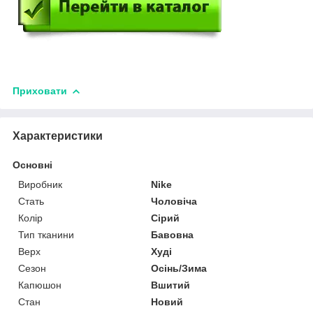
Приховати
Характеристики
Основні
Виробник
Nike
Стать
Чоловіча
Колір
Сірий
Тип тканини
Бавовна
Верх
Худі
Сезон
Осінь/Зима
Капюшон
Вшитий
Стан
Новий