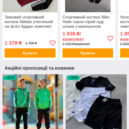
Зимовий спортивний
Спортивний костюм Nike
Чоло
костюм Adidas утеплений
Найк чорно-сірий худі
кост
на флісі Адідас комплект
штани з капюшоном
ламп
худі штани чоловічий
чоловічий жіночий
капю
1 838
1 8
₴/
жіночий
комплект двійка весна
двун
комплект
ком
осінь
1 378
₴
1 700 ₴
2 150 ₴/комплект
2 000
Купити
Купити
Акційні пропозиції та новинки
–41%
–34%