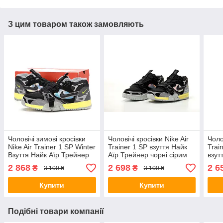
З цим товаром також замовляють
Чоловічі зимові кросівки
Чоловічі кросівки Nike Air
Чоло
Nike Air Trainer 1 SP Winter
Trainer 1 SP взуття Найк
Trai
Взуття Найк Аїр Трейнер
Аїр Трейнер чорні сірим
взут
на хутрі теплі
весна осінь
чорн
2 868
2 698
2 6
₴
₴
3 100 ₴
3 100 ₴
Купити
Купити
Подібні товари компанії