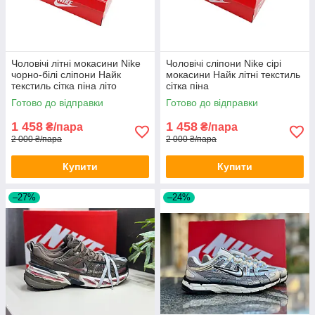
Чоловічі літні мокасини Nike
Чоловічі сліпони Nike сірі
чорно-білі сліпони Найк
мокасини Найк літні текстиль
текстиль сітка піна літо
сітка піна
Готово до відправки
Готово до відправки
1 458
1 458
₴/пара
₴/пара
2 000 ₴/пара
2 000 ₴/пара
Купити
Купити
–27%
–24%