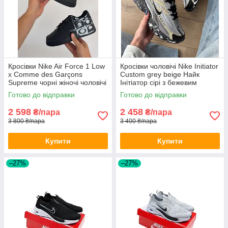
Кросівки Nike Air Force 1 Low
Кросівки чоловічі Nike Initiator
х Comme des Garçons
Custom grey beige Найк
Supreme чорні жіночі чоловічі
Інітіатор сірі з бежевим
чорним молодіжні
Готово до відправки
Готово до відправки
2 598
2 458
₴/пара
₴/пара
3 800 ₴/пара
3 400 ₴/пара
Купити
Купити
–27%
–27%