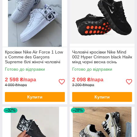
Кросівки Nike Air Force 1 Low
Чоловічі кросівки Nike Mind
х Comme des Garçons
002 Hyper Crimson black Найк
Supreme білі жіночі чоловічі
мінд чорні весна осінь
демісезон
Готово до відправки
Готово до відправки
2 598
2 098
₴/пара
₴/пара
4 000 ₴/пара
3 200 ₴/пара
Купити
Купити
–32%
–28%