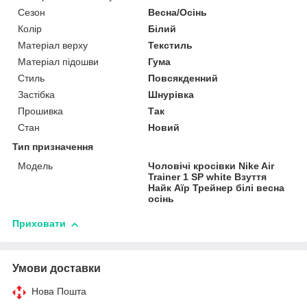
Сезон
Весна/Осінь
Колір
Білий
Матеріал верху
Текстиль
Матеріал підошви
Гума
Стиль
Повсякденний
Застібка
Шнурівка
Прошивка
Так
Стан
Новий
Тип призначення
Модель
Чоловічі кросівки Nike Air
Trainer 1 SP white Взуття
Найк Аїр Трейнер білі весна
осінь
Приховати
Умови доставки
Нова Пошта