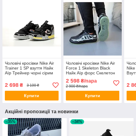
Чоловічі кросівки Nike Air
Чоловічі кросівки Nike Air
Чоло
Trainer 1 SP взуття Найк
Force 1 Skeleton Black
Nike
Аїр Трейнер чорні сірим
Найк Аїр форс Скелетон
Взут
весна осінь
шкіряні весна осінь
на х
2 598
₴/пара
2 698
2 8
₴
3 100 ₴
2 900 ₴/пара
Купити
Купити
Акційні пропозиції та новинки
–35%
–34%