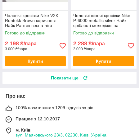
Чоловічі кросівки Nike V2K
Чоловічі жіночі кросівки Nike
Runtekk Brown коричневі
P-6000 metallic silver Найк
Найк Рантек весна літо
сріблясті молодіжні на
шнурівці весна літо
Готово до відправки
Готово до відправки
2 198
2 288
₴/пара
₴/пара
3 000 ₴/пара
3 000 ₴/пара
Купити
Купити
Показати ще
Про нас
100% позитивних з 1209 відгуків за рік
Працює з 12.10.2017
м. Київ
вул. Маяковського 23/3, 02230, Київ, Україна