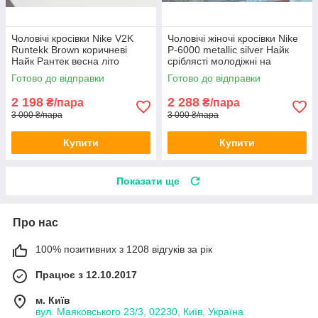
Чоловічі кросівки Nike V2K
Чоловічі жіночі кросівки Nike
Runtekk Brown коричневі
P-6000 metallic silver Найк
Найк Рантек весна літо
сріблясті молодіжні на
шнурівці весна літо
Готово до відправки
Готово до відправки
2 198
2 288
₴/пара
₴/пара
3 000 ₴/пара
3 000 ₴/пара
Купити
Купити
Показати ще
Про нас
100% позитивних з 1208 відгуків за рік
Працює з 12.10.2017
м. Київ
вул. Маяковського 23/3, 02230, Київ, Україна