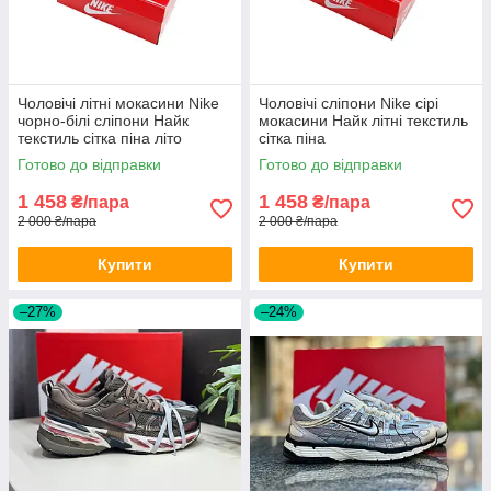
Чоловічі літні мокасини Nike
Чоловічі сліпони Nike сірі
чорно-білі сліпони Найк
мокасини Найк літні текстиль
текстиль сітка піна літо
сітка піна
Готово до відправки
Готово до відправки
1 458
1 458
₴/пара
₴/пара
2 000 ₴/пара
2 000 ₴/пара
Купити
Купити
–27%
–24%