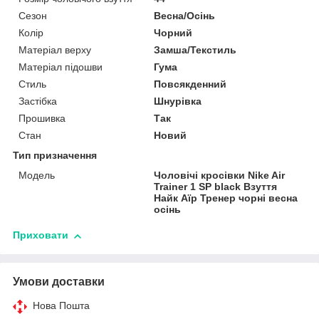
Сезон
Весна/Осінь
Колір
Чорний
Матеріал верху
Замша/Текстиль
Матеріал підошви
Гума
Стиль
Повсякденний
Застібка
Шнурівка
Прошивка
Так
Стан
Новий
Тип призначення
Модель
Чоловічі кросівки Nike Air
Trainer 1 SP black Взуття
Найк Аїр Тренер чорні весна
осінь
Приховати
Умови доставки
Нова Пошта