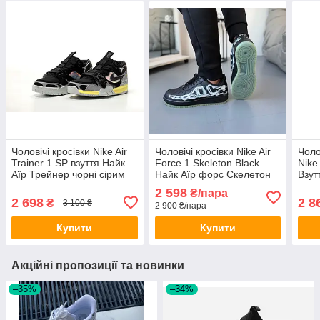
Чоловічі кросівки Nike Air
Чоловічі кросівки Nike Air
Чоло
Trainer 1 SP взуття Найк
Force 1 Skeleton Black
Nike
Аїр Трейнер чорні сірим
Найк Аїр форс Скелетон
Взут
весна осінь
шкіряні весна осінь
на х
2 598
₴/пара
2 698
2 8
₴
3 100 ₴
2 900 ₴/пара
Купити
Купити
Акційні пропозиції та новинки
–35%
–34%