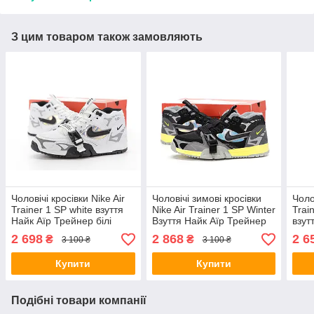
З цим товаром також замовляють
Чоловічі кросівки Nike Air
Чоловічі зимові кросівки
Чоло
Trainer 1 SP white взуття
Nike Air Trainer 1 SP Winter
Trai
Найк Аїр Трейнер білі
Взуття Найк Аїр Трейнер
взут
весна осінь
на хутрі теплі
чорн
2 698
2 868
2 6
₴
₴
3 100 ₴
3 100 ₴
Купити
Купити
Подібні товари компанії