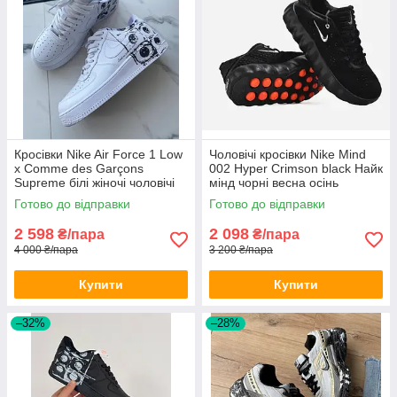
Кросівки Nike Air Force 1 Low
Чоловічі кросівки Nike Mind
х Comme des Garçons
002 Hyper Crimson black Найк
Supreme білі жіночі чоловічі
мінд чорні весна осінь
демісезон
Готово до відправки
Готово до відправки
2 598
2 098
₴/пара
₴/пара
4 000 ₴/пара
3 200 ₴/пара
Купити
Купити
–32%
–28%