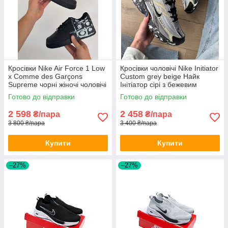
Кросівки Nike Air Force 1 Low
Кросівки чоловічі Nike Initiator
х Comme des Garçons
Custom grey beige Найк
Supreme чорні жіночі чоловічі
Інітіатор сірі з бежевим
чорним молодіжні
Готово до відправки
Готово до відправки
2 598
2 458
₴/пара
₴/пара
3 800 ₴/пара
3 400 ₴/пара
Купити
Купити
–27%
–27%