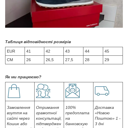
Таблиця відповідності розмірів
EUR
41
42
43
44
45
СМ
26
26,5
27,5
28
29
Як ми працюємо?
Замовлення
Отримання
100%
Доставка
взуття на
грамотної
предоплата
«Новою
сайті через
консультації,
на
Поштою» 1 -
Кошик або
підтверджен
банковскую
3 дні