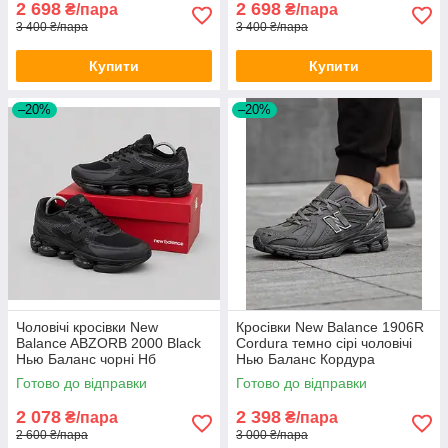
2 698
2 698
₴/пара
₴/пара
3 400 ₴/пара
3 400 ₴/пара
Купити
Купити
–20%
–20%
Чоловічі кросівки New
Кросівки New Balance 1906R
Balance ABZORB 2000 Black
Cordura темно сірі чоловічі
Нью Баланс чорні Нб
Нью Баланс Кордура
текстиль демісезон
водостійкі
Готово до відправки
Готово до відправки
2 078
2 398
₴/пара
₴/пара
2 600 ₴/пара
3 000 ₴/пара