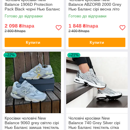
Balance 1906D Protection
Balance ABZORB 2000 Grey
Pack Black чорні Нью Баланс
Нью Баланс сірі весна літо
замшеві весна літо
Готово до відправки
Готово до відправки
демісезонні
2 098
1 848
₴/пара
₴/пара
2 800 ₴/пара
2 400 ₴/пара
Купити
Купити
–22%
–21%
Кросівки чоловічі New
Чоловічі кросівки New
Balance 9060 grey світло сірі
Balance 740 Grey Silver сірі
Нью Баланс замша текстиль
Нью Баланс текстиль сітка