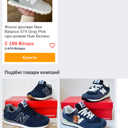
Жіночі кросівки New
Balance 574 Gray Pink
сіро-рожеві Нью Беланс
замш сітка весна осінь
2 198
₴/пара
літо
2 470 ₴/пара
Купити
Подібні товари компанії