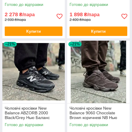
весна літо
дихаючі весна літо для
Готово до відправки
Готово до відправки
хлопців
2 278
1 898
₴/пара
₴/пара
2 930 ₴/пара
2 400 ₴/пара
Купити
Купити
–21%
–21%
Чоловічі кросівки New
Чоловічі кросівки New
Balance ABZORB 2000
Balance 9060 Chocolate
Black/Grey Нью Баланс
Brown коричневі NB Нью
чорно-сірі Нб 2000 весна літо
Баланс НБ замшеві
Готово до відправки
Готово до відправки