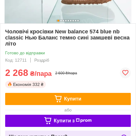
Чоловічі кросівки New balance 574 blue nb
classic Нью Баланс темно сині замшеві весна
літо
Готово до відправки
Код: 12711
Роздріб
2 268
₴/пара
2 600 ₴/пара
Економія
332 ₴
Купити
або
Купити з