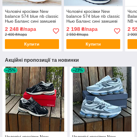
Чоловічі кросівки New
Чоловічі кросівки New
Чоло
balance 574 blue nb classic
balance 574 blue nb classic
Bala
Нью Баланс сині замшеві
Нью Баланс сині замшеві
NB ч
весна літо осінь
весна літо осінь
2 248
2 198
2 5
₴/пара
₴/пара
2 400 ₴/пара
2 550 ₴/пара
2 900
Купити
Купити
Акційні пропозиції та новинки
–25%
–23%
Чоловічі кросівки New
Чоловічі кросівки New