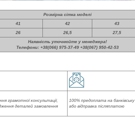
Розмірна сітка моделі
41
42
43
26
26,5
27,5
Наявність уточнюйте у менеджера!
Телефони: +38(066) 975-37-49 +38(067) 950-42-53
ня грамотної консультації,
100% предоплата на банківську
дження деталей замовлення
або відправка післяплатою