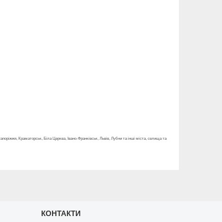
 Запоріжжя, Краматорськ, Біла Церква, Івано-Франківськ, Львів, Лубни та інші міста, селища та
КОНТАКТИ