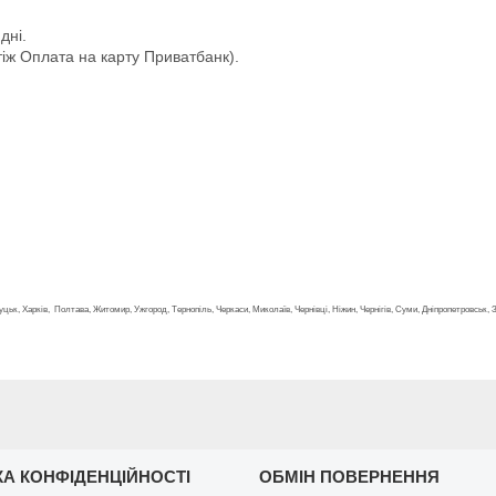
дні.
іж Оплата на карту Приватбанк).
, Луцьк, Харків, Полтава, Житомир, Ужгород, Тернопіль, Черкаси, Миколаїв, Чернівці, Ніжин, Чернігів, Суми, Дніпропетровськ,
КА КОНФІДЕНЦІЙНОСТІ
ОБМІН ПОВЕРНЕННЯ