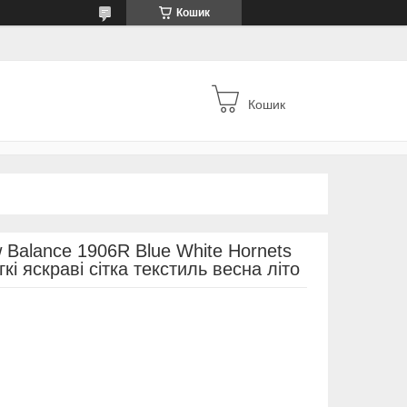
Кошик
Кошик
w Balance 1906R Blue White Hornets
кі яскраві сітка текстиль весна літо