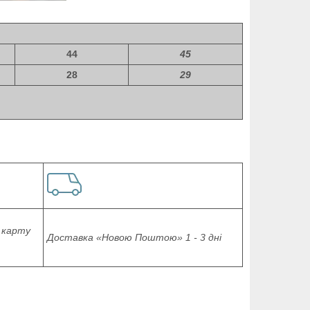
44
45
28
29
 карту
Доставка «Новою Поштою» 1 - 3 дні