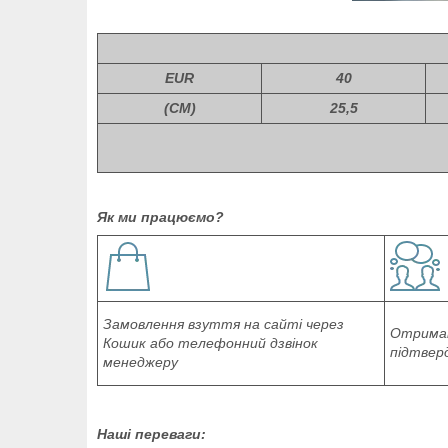
EUR
40
(СМ)
25,5
Як ми працюємо?
Замовлення взуття на сайті через
Отриман
Кошик або телефонний дзвінок
підтвер
менеджеру
Наші переваги: