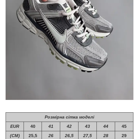
Розмірна сітка моделі
EUR
40
41
42
43
44
45
(СМ)
25,5
26
26,5
27,5
28
29