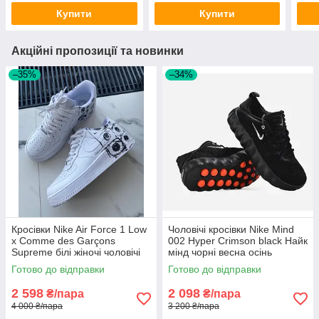
Купити
Купити
Акційні пропозиції та новинки
–35%
–34%
Кросівки Nike Air Force 1 Low
Чоловічі кросівки Nike Mind
х Comme des Garçons
002 Hyper Crimson black Найк
Supreme білі жіночі чоловічі
мінд чорні весна осінь
демісезон
Готово до відправки
Готово до відправки
2 598
2 098
₴/пара
₴/пара
4 000 ₴/пара
3 200 ₴/пара