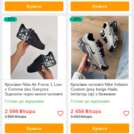
Купити
Купити
–32%
–28%
Кросівки Nike Air Force 1 Low
Кросівки чоловічі Nike Initiator
х Comme des Garçons
Custom grey beige Найк
Supreme чорні жіночі чоловічі
Інітіатор сірі з бежевим
чорним молодіжні
Готово до відправки
Готово до відправки
2 598
2 458
₴/пара
₴/пара
3 800 ₴/пара
3 400 ₴/пара
Купити
Купити