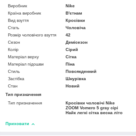
Виробник
Nike
Країна виробник
В'єтнам
Вид взуття
Кросівки
Стать
Чоловіча
Розмір чоловічого взуття
42
Сезон
Демісезон
Колір
Сірий
Матеріал верху
Сітка
Матеріал підошви
Піна
Стиль
Повсякденний
Застібка
Шнурівка
Стан
Новий
Тип призначення
Тип призначення
Кросівки чоловічі Nike
ZOOM Vomero 5 gray сірі
Найк легкі сітка весна літо
Приховати