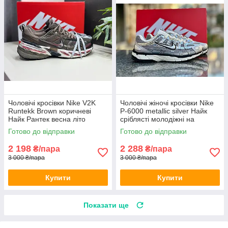
Чоловічі кросівки Nike V2K
Чоловічі жіночі кросівки Nike
Runtekk Brown коричневі
P-6000 metallic silver Найк
Найк Рантек весна літо
сріблясті молодіжні на
шнурівці весна літо
Готово до відправки
Готово до відправки
2 198
2 288
₴/пара
₴/пара
3 000 ₴/пара
3 000 ₴/пара
Купити
Купити
Показати ще