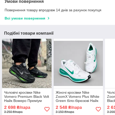
Умови повернення
Повернення товару впродовж 14 днів за рахунок покупця
Всі умови повернення
Подібні товари компанії
Чоловічі кросівки Nike
Жіночі кросівки Nike
Чоло
Vomero Premium Black Volt
ZoomX Vomero Plus White
Zoom
Найк Вомеро Преміум
Green біло-бірюзові Найк
Blac
чорні текстильні на балоні
аір вомеро літні текстильні
літн
2 698
2 548
2 6
₴/пара
₴/пара
весна літо
спортивні
3 250 ₴/пара
3 150 ₴/пара
3 200