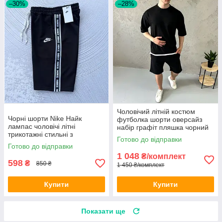
–30%
–28%
Чоловічий літній костюм
Чорні шорти Nike Найк
футболка шорти оверсайз
лампас чоловічі літні
набір графіт пляшка чорний
трикотажні стильні з
сірий коричневий бежевий
Готово до відправки
логотипом для
блакитний
Готово до відправки
повсякденного носіння
1 048
₴/комплект
598
₴
850 ₴
1 450 ₴/комплект
Купити
Купити
Показати ще