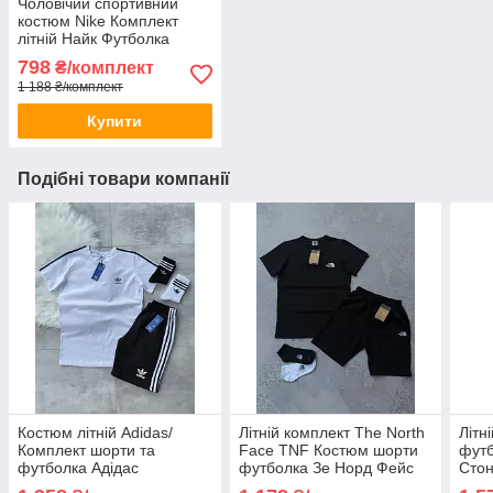
Чоловічий спортивний
костюм Nike Комплект
літній Найк Футболка
Шорти бавовна
798
₴/комплект
1 188 ₴/комплект
Купити
Подібні товари компанії
Костюм літній Adidas/
Літній комплект The North
Літн
Комплект шорти та
Face TNF Костюм шорти
футб
футболка Адідас
футболка Зе Норд Фейс
Стон
спортивна бавовна
ТНФ спортивна бавовна
комп