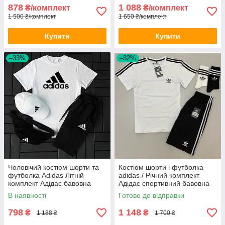
878
1 088
₴/комплект
₴/комплект
1 500 ₴/комплект
1 650 ₴/комплект
Купити
Купити
–33%
–32%
Чоловічий костюм шорти та
Костюм шорти і футболка
футболка Adidas Літній
adidas / Річний комплект
комплект Адідас бавовна
Адідас спортивний бавовна
В наявності
Готово до відправки
798
1 148
₴
₴
1 188 ₴
1 700 ₴