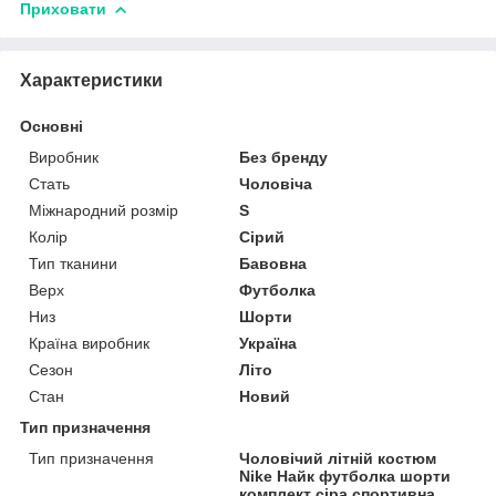
Приховати
Характеристики
Основні
Виробник
Без бренду
Стать
Чоловіча
Міжнародний розмір
S
Колір
Сірий
Тип тканини
Бавовна
Верх
Футболка
Низ
Шорти
Країна виробник
Україна
Сезон
Літо
Стан
Новий
Тип призначення
Тип призначення
Чоловічий літній костюм
Nike Найк футболка шорти
комплект сіра спортивна