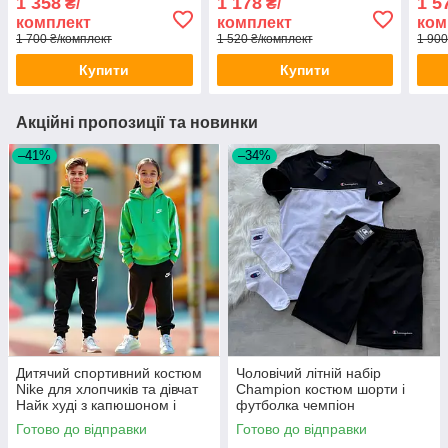
1 358
1 178
1 5
₴/
₴/
чорний
чорний чоловічий жіночий
жіно
комплект
комплект
ком
1 700 ₴/комплект
1 520 ₴/комплект
1 900
Купити
Купити
Акційні пропозиції та новинки
–41%
–34%
Дитячий спортивний костюм
Чоловічий літній набір
Nike для хлопчиків та дівчат
Champion костюм шорти і
Найк худі з капюшоном і
футболка чемпіон
штанами підлітковий весна-
Готово до відправки
Готово до відправки
осінь