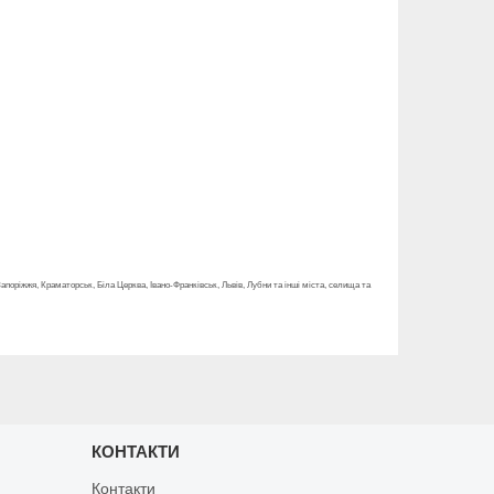
 Запоріжжя, Краматорськ, Біла Церква, Івано-Франківськ, Львів, Лубни та інші міста, селища та
КОНТАКТИ
Контакти