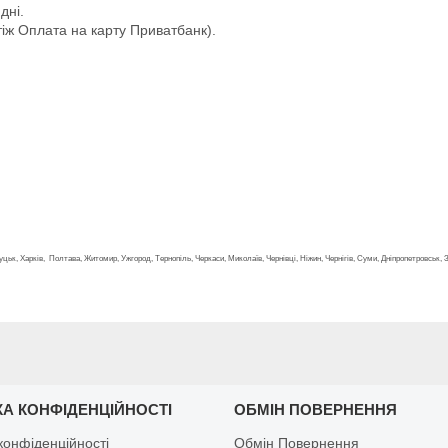
дні.
іж Оплата на карту Приватбанк).
, Луцьк, Харків, Полтава, Житомир, Ужгород, Тернопіль, Черкаси, Миколаїв, Чернівці, Ніжин, Чернігів, Суми, Дніпропетровськ,
КА КОНФІДЕНЦІЙНОСТІ
ОБМІН ПОВЕРНЕННЯ
конфіденційності
Обмін Повернення