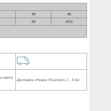
45
46
29
29,5
ю карту
Доставка «Новою Поштою» 1 - 3 дні