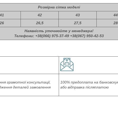
Розмірна сітка моделі
41
42
43
44
26
26,5
27,5
28
Наявність уточнюйте у менеджера!
Телефони: +38(066) 975-37-49 +38(067) 950-42-53
ня грамотної консультації,
100% предоплата на банковску
дження деталей замовлення
або відправка післяплатою