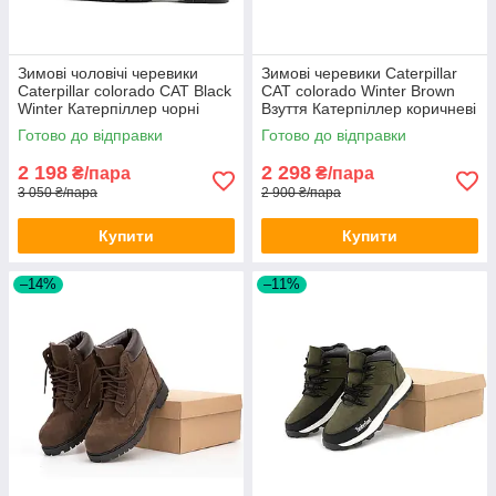
Зимові чоловічі черевики
Зимові черевики Caterpillar
Caterpillar colorado CAT Black
CAT colorado Winter Brown
Winter Катерпіллер чорні
Взуття Катерпіллер коричневі
нубук хутро
нубук хутро чоловічі жіночі
Готово до відправки
Готово до відправки
2 198
2 298
₴/пара
₴/пара
3 050 ₴/пара
2 900 ₴/пара
Купити
Купити
–14%
–11%