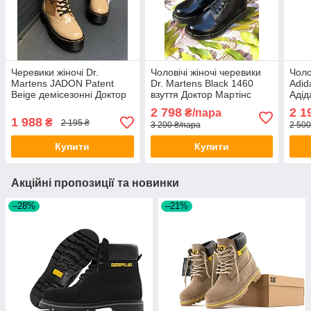
Черевики жіночі Dr.
Чоловічі жіночі черевики
Чоло
Martens JADON Patent
Dr. Martens Black 1460
Adid
Beige демісезонні Доктор
взуття Доктор Мартінс
Адід
Мартінс Жадон бежеві
чорні демісезонні шкіряні
демі
2 798
2 1
₴/пара
лакова шкіра
берці
1 988
₴
2 195 ₴
3 200 ₴/пара
2 500
Купити
Купити
Акційні пропозиції та новинки
–28%
–21%