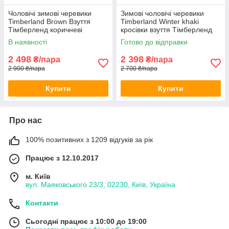
Чоловічі зимові черевики
Зимові чоловічі черевики
Timberland Brown Взуття
Timberland Winter khaki
Тімберленд коричневі
кросівки взуття Тімберленд
нубукові з хутром
хакі зелені нубук хутро
В наявності
Готово до відправки
2 498
2 398
₴/пара
₴/пара
2 900 ₴/пара
2 700 ₴/пара
Купити
Купити
Про нас
100% позитивних з 1209 відгуків за рік
Працює з 12.10.2017
м. Київ
вул. Маяковського 23/3, 02230, Київ, Україна
Контакти
Сьогодні працює з 10:00 до 19:00