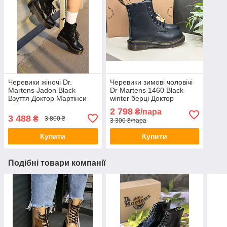
Черевики жіночі Dr.
Черевики зимові чоловічі
Martens Jadon Black
Dr Martens 1460 Black
Взуття Доктор Мартінси
winter берці Доктор
чорні натуральна шкіра
Мартинс чорні утеплені
2 798
₴/пара
демісезонні
хутром
3 488
₴
3 800 ₴
3 300 ₴/пара
Купити
Купити
Подібні товари компанії