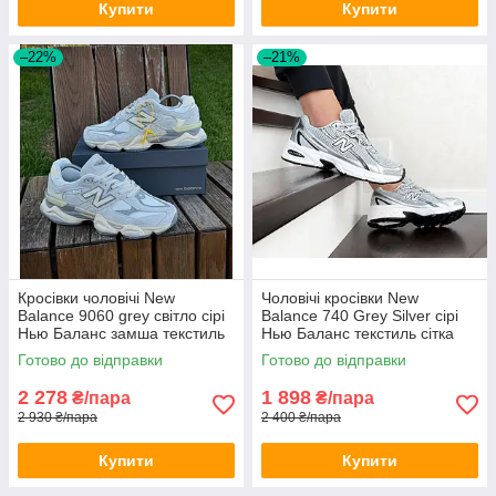
Купити
Купити
–22%
–21%
Кросівки чоловічі New
Чоловічі кросівки New
Balance 9060 grey світло сірі
Balance 740 Grey Silver сірі
Нью Баланс замша текстиль
Нью Баланс текстиль сітка
весна літо
дихаючі весна літо для
Готово до відправки
Готово до відправки
хлопців
2 278
1 898
₴/пара
₴/пара
2 930 ₴/пара
2 400 ₴/пара
Купити
Купити