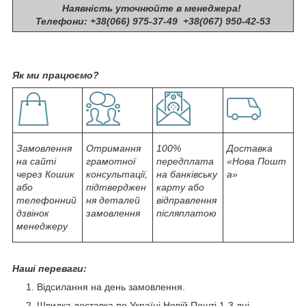
Наявність уточнюйте в менеджера!
Телефони: +38(066) 975-37-49 +38(067) 950-42-53
Як ми працюємо?
Замовлення
Отримання
100%
Доставка
на сайті
грамотної
передплата
«Нова Пошт
через Кошик
консультації,
на банківську
а»
або
підтверджен
карту або
телефонний
ня деталей
відправлення
дзвінок
замовлення
післяплатою
менеджеру
Наші переваги:
Відсилання на день замовлення.
Швидка доставка по Україні Новій Пошті 1-3 дні.