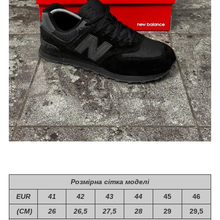
Розмірна сітка моделі
EUR
41
42
43
44
45
46
(СМ)
26
26,5
27,5
28
29
29,5