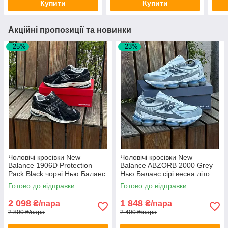
Купити
Купити
Акційні пропозиції та новинки
–25%
–23%
Чоловічі кросівки New
Чоловічі кросівки New
Balance 1906D Protection
Balance ABZORB 2000 Grey
Pack Black чорні Нью Баланс
Нью Баланс сірі весна літо
замшеві весна літо
Готово до відправки
Готово до відправки
демісезонні
2 098
1 848
₴/пара
₴/пара
2 800 ₴/пара
2 400 ₴/пара