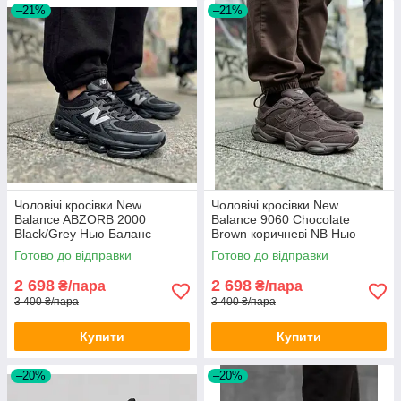
–21%
–21%
Чоловічі кросівки New
Чоловічі кросівки New
Balance ABZORB 2000
Balance 9060 Chocolate
Black/Grey Нью Баланс
Brown коричневі NB Нью
чорно-сірі Нб 2000 весна літо
Баланс НБ замшеві
Готово до відправки
Готово до відправки
2 698
2 698
₴/пара
₴/пара
3 400 ₴/пара
3 400 ₴/пара
Купити
Купити
–20%
–20%