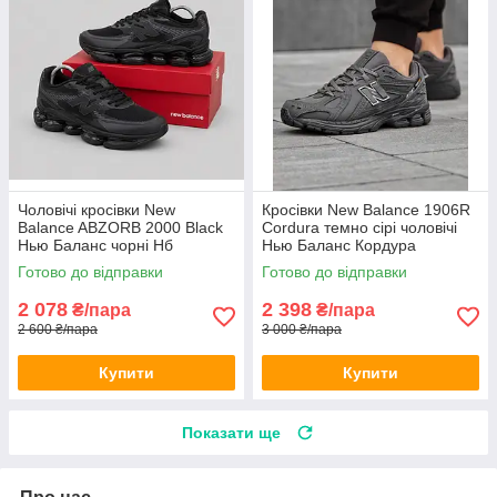
Чоловічі кросівки New
Кросівки New Balance 1906R
Balance ABZORB 2000 Black
Cordura темно сірі чоловічі
Нью Баланс чорні Нб
Нью Баланс Кордура
текстиль демісезон
водостійкі
Готово до відправки
Готово до відправки
2 078
2 398
₴/пара
₴/пара
2 600 ₴/пара
3 000 ₴/пара
Купити
Купити
Показати ще