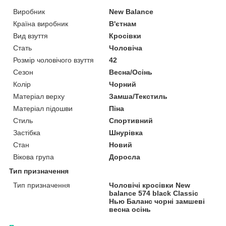
Виробник
New Balance
Країна виробник
В'єтнам
Вид взуття
Кросівки
Стать
Чоловіча
Розмір чоловічого взуття
42
Сезон
Весна/Осінь
Колір
Чорний
Матеріал верху
Замша/Текстиль
Матеріал підошви
Піна
Стиль
Спортивний
Застібка
Шнурівка
Стан
Новий
Вікова група
Доросла
Тип призначення
Тип призначення
Чоловічі кросівки New
balance 574 black Classic
Нью Баланс чорні замшеві
весна осінь