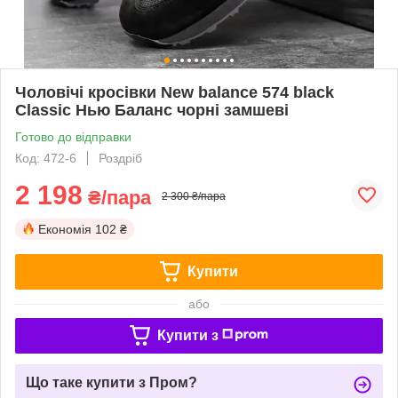
Чоловічі кросівки New balance 574 black
Classic Нью Баланс чорні замшеві
Готово до відправки
Код: 472-6
Роздріб
2 198
₴/пара
2 300 ₴/пара
Економія
102 ₴
Купити
або
Купити з
Що таке купити з Пром?