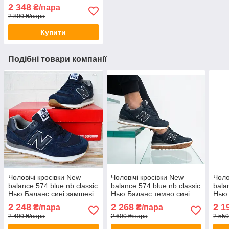
світло сірі замш текстиль
2 348
₴/пара
весна літо
2 800 ₴/пара
Купити
Подібні товари компанії
Чоловічі кросівки New
Чоловічі кросівки New
Чоло
balance 574 blue nb classic
balance 574 blue nb classic
bala
Нью Баланс сині замшеві
Нью Баланс темно сині
Нью 
весна літо осінь
замшеві весна літо
весн
2 248
2 268
2 1
₴/пара
₴/пара
2 400 ₴/пара
2 600 ₴/пара
2 550