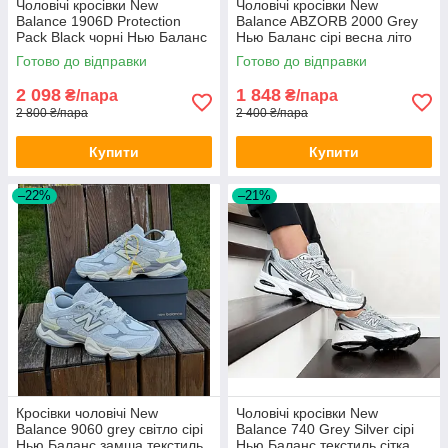
Чоловічі кросівки New
Чоловічі кросівки New
Balance 1906D Protection
Balance ABZORB 2000 Grey
Pack Black чорні Нью Баланс
Нью Баланс сірі весна літо
замшеві весна літо
Готово до відправки
Готово до відправки
демісезонні
2 098
1 848
₴/пара
₴/пара
2 800 ₴/пара
2 400 ₴/пара
Купити
Купити
–22%
–21%
Кросівки чоловічі New
Чоловічі кросівки New
Balance 9060 grey світло сірі
Balance 740 Grey Silver сірі
Нью Баланс замша текстиль
Нью Баланс текстиль сітка