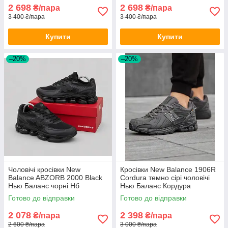
2 698
2 698
₴/пара
₴/пара
3 400 ₴/пара
3 400 ₴/пара
Купити
Купити
–20%
–20%
Чоловічі кросівки New
Кросівки New Balance 1906R
Balance ABZORB 2000 Black
Cordura темно сірі чоловічі
Нью Баланс чорні Нб
Нью Баланс Кордура
текстиль демісезон
водостійкі
Готово до відправки
Готово до відправки
2 078
2 398
₴/пара
₴/пара
2 600 ₴/пара
3 000 ₴/пара