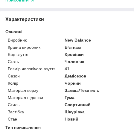
Приховати
Характеристики
Основні
Виробник
New Balance
Країна виробник
В'єтнам
Вид взуття
Кросівки
Стать
Чоловіча
Розмір чоловічого взуття
41
Сезон
Демісезон
Колір
Чорний
Матеріал верху
Замша/Текстиль
Матеріал підошви
Гума
Стиль
Спортивний
Застібка
Шнурівка
Стан
Новий
Тип призначення