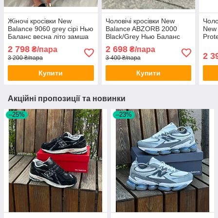
Жіночі кросівки New
Чоловічі кросівки New
Чоло
Balance 9060 grey сірі Нью
Balance ABZORB 2000
New 
Баланс весна літо замша
Black/Grey Нью Баланс
Prot
текстиль
чорно-сірі Нб 2000 весна
взут
2 798
2 698
₴/пара
₴/пара
літо
замш
2 3
3 200 ₴/пара
3 400 ₴/пара
Купити
Купити
Акційні пропозиції та новинки
–25%
–23%