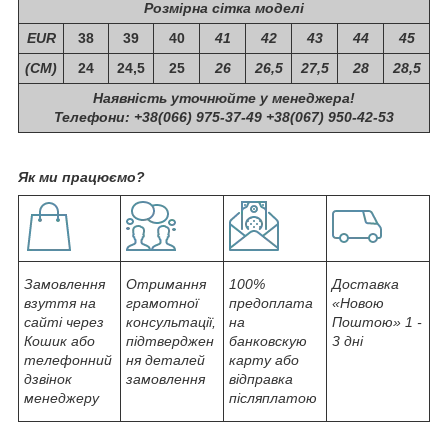
Розмірна сітка моделі
EUR
38
39
40
41
42
43
44
45
(СМ)
24
24,5
25
26
26,5
27,5
28
28,5
Наявність уточнюйте у менеджера!
Телефони: +38(066) 975-37-49 +38(067) 950-42-53
Як ми працюємо?
Замовлення
Отримання
100%
Доставка
взуття на
грамотної
предоплата
«Новою
сайті через
консультації,
на
Поштою» 1 -
Кошик або
підтверджен
банковскую
3 дні
телефонний
ня деталей
карту або
дзвінок
замовлення
відправка
менеджеру
післяплатою