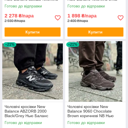
весна літо
дихаючі весна літо для
Готово до відправки
Готово до відправки
хлопців
2 278
1 898
₴/пара
₴/пара
2 930 ₴/пара
2 400 ₴/пара
Купити
Купити
–21%
–21%
Чоловічі кросівки New
Чоловічі кросівки New
Balance ABZORB 2000
Balance 9060 Chocolate
Black/Grey Нью Баланс
Brown коричневі NB Нью
чорно-сірі Нб 2000 весна літо
Баланс НБ замшеві
Готово до відправки
Готово до відправки