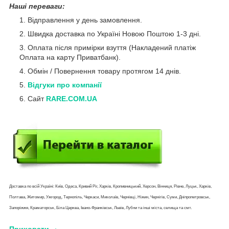
Наші переваги:
Відправлення у день замовлення.
Швидка доставка по Україні Новою Поштою 1-3 дні.
Оплата після примірки взуття (Накладений платіж
Оплата на карту Приватбанк).
Обмін / Повернення товару протягом 14 днів.
Відгуки про компанії
Сайт
RARE.COM.UA
Доставка по всій Україні: Київ, Одеса, Кривий Ріг, Харків, Кропивницький, Херсон, Вінниця, Рівне, Луцьк, Харків,
Полтава, Житомир, Ужгород, Тернопіль, Черкаси, Миколаїв, Чернівці, Ніжин, Чернігів, Суми, Дніпропетровськ,
Запоріжжя, Краматорськ, Біла Церква, Івано-Франківськ, Львів, Лубни та інші міста, селища та смт.