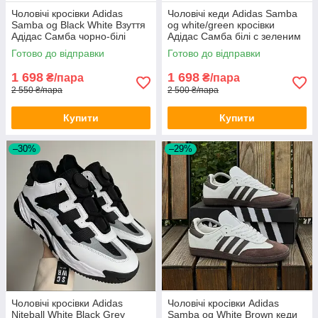
Чоловічі кросівки Adidas
Чоловічі кеди Adidas Samba
Samba og Black White Взуття
og white/green кросівки
Адідас Самба чорно-білі
Адідас Самба білі с зеленим
спортивні весна осінь
Готово до відправки
Готово до відправки
1 698
1 698
₴/пара
₴/пара
2 550 ₴/пара
2 500 ₴/пара
Купити
Купити
–30%
–29%
Чоловічі кросівки Adidas
Чоловічі кросівки Adidas
Niteball White Black Grey
Samba og White Brown кеди