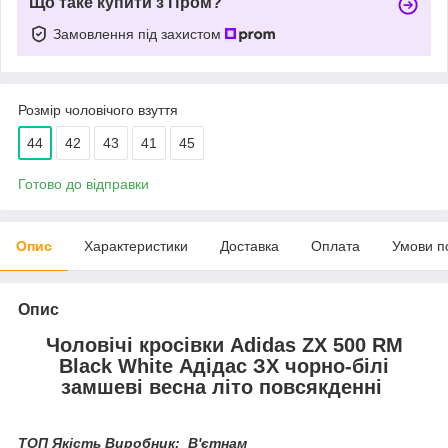
Що таке купити з Пром?
Замовлення під захистом
Розмір чоловічого взуття
44
42
43
41
45
Готово до відправки
Опис
Характеристики
Доставка
Оплата
Умови п
Опис
Чоловічі кросівки Adidas ZX 500 RM
Black White Адідас ЗХ чорно-білі
замшеві весна літо повсякденні
ТОП Якість Виробник: В'єтнам