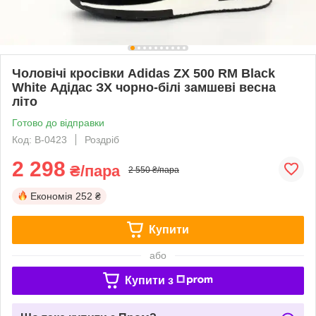
Чоловічі кросівки Adidas ZX 500 RM Black
White Адідас ЗХ чорно-білі замшеві весна
літо
Готово до відправки
Код: B-0423
Роздріб
2 298
₴/пара
2 550 ₴/пара
Економія
252 ₴
Купити
або
Купити з