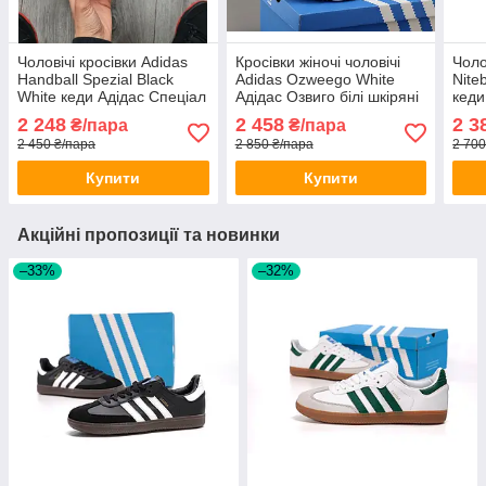
Чоловічі кросівки Adidas
Кросівки жіночі чоловічі
Чоло
Handball Spezial Black
Adidas Ozweego White
Nite
White кеди Адідас Спеціал
Адідас Озвиго білі шкіряні
кеди
Спешл чорно-білі замшеві
весна-літо 36 - 45
чорн
2 248
2 458
2 3
₴/пара
₴/пара
весна осінь
дем
2 450 ₴/пара
2 850 ₴/пара
2 700
Купити
Купити
Акційні пропозиції та новинки
–33%
–32%