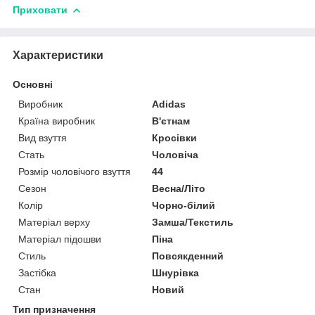
Приховати
Характеристики
Основні
Виробник
Adidas
Країна виробник
В'єтнам
Вид взуття
Кросівки
Стать
Чоловіча
Розмір чоловічого взуття
44
Сезон
Весна/Літо
Колір
Чорно-білий
Матеріал верху
Замша/Текстиль
Матеріал підошви
Піна
Стиль
Повсякденний
Застібка
Шнурівка
Стан
Новий
Тип призначення