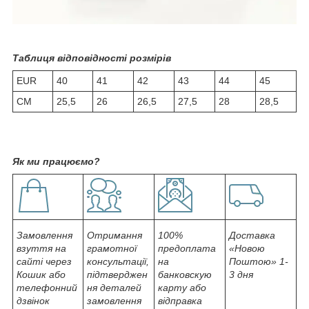
Таблиця відповідності розмірів
EUR
40
41
42
43
44
45
СМ
25,5
26
26,5
27,5
28
28,5
Як ми працюємо?
Замовлення
Отримання
100%
Доставка
взуття на
грамотної
предоплата
«Новою
сайті через
консультації,
на
Поштою» 1-
Кошик або
підтверджен
банковскую
3 дня
телефонний
ня деталей
карту або
дзвінок
замовлення
відправка