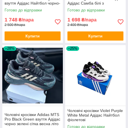
взуття Адідас Найтбол чорно-
Адідас Самба білі з
білі весна літо
коричневим демісезонні
Готово до відправки
Готово до відправки
1 748
1 698
₴/пара
₴/пара
2 500 ₴/пара
2 400 ₴/пара
Купити
Купити
–28%
–25%
Чоловічі кросівки Violet Purple
Чоловічі кросівки Adidas MTS
White Metal Адідас Найтбол
Pro Black Green взуття Адідас
фіолетові
чорно зелені сітка весна літо
Готово до відправки