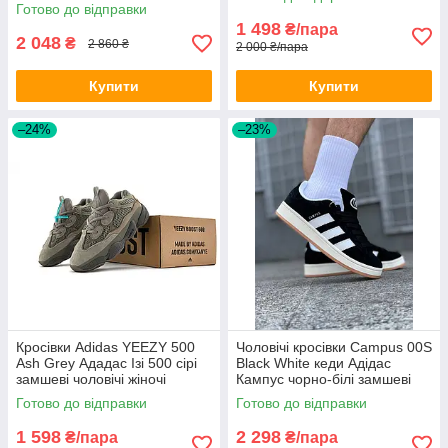
Готово до відправки
1 498
₴/пара
2 048
₴
2 860 ₴
2 000 ₴/пара
Купити
Купити
–24%
–23%
Кросівки Adidas YEEZY 500
Чоловічі кросівки Campus 00S
Ash Grey Ададас Ізі 500 сірі
Black White кеди Адідас
замшеві чоловічі жіночі
Кампус чорно-білі замшеві
підліткові демісезон
спортивні
Готово до відправки
Готово до відправки
1 598
2 298
₴/пара
₴/пара