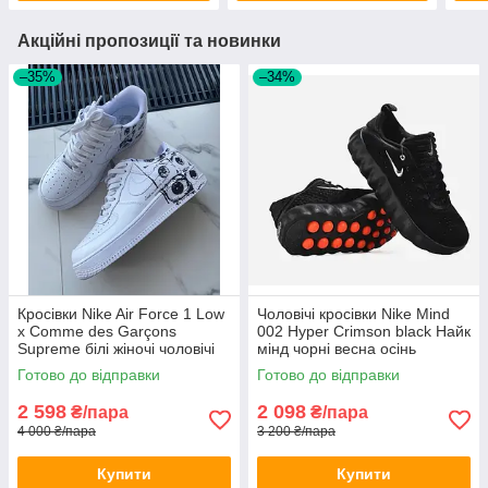
Акційні пропозиції та новинки
–35%
–34%
Кросівки Nike Air Force 1 Low
Чоловічі кросівки Nike Mind
х Comme des Garçons
002 Hyper Crimson black Найк
Supreme білі жіночі чоловічі
мінд чорні весна осінь
демісезон
Готово до відправки
Готово до відправки
2 598
2 098
₴/пара
₴/пара
4 000 ₴/пара
3 200 ₴/пара
Купити
Купити