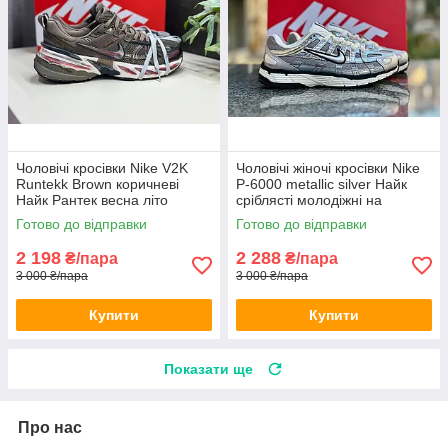
Чоловічі кросівки Nike V2K
Чоловічі жіночі кросівки Nike
Runtekk Brown коричневі
P-6000 metallic silver Найк
Найк Рантек весна літо
сріблясті молодіжні на
шнурівці весна літо
Готово до відправки
Готово до відправки
2 198
2 288
₴/пара
₴/пара
3 000 ₴/пара
3 000 ₴/пара
Купити
Купити
Показати ще
Про нас