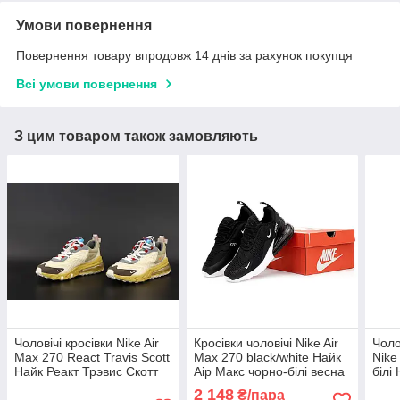
Умови повернення
Повернення товару впродовж 14 днів за рахунок покупця
Всі умови повернення
З цим товаром також замовляють
Чоловічі кросівки Nike Air
Кросівки чоловічі Nike Air
Чоло
Max 270 React Travis Scott
Max 270 black/white Найк
Nike
Найк Реакт Трэвис Скотт
Аір Макс чорно-білі весна
білі
Кактус Джек коричневі
літо
2 148
₴/пара