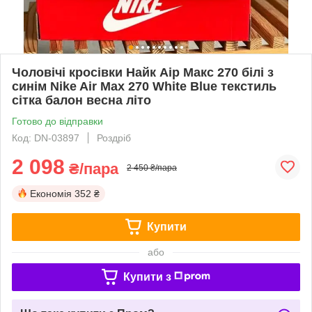
Чоловічі кросівки Найк Аір Макс 270 білі з
синім Nike Air Max 270 White Blue текстиль
сітка балон весна літо
Готово до відправки
Код: DN-03897
Роздріб
2 098
₴/пара
2 450 ₴/пара
Економія
352 ₴
Купити
або
Купити з