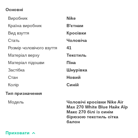
Основні
Виробник
Nike
Країна виробник
В'єтнам
Вид взуття
Кросівки
Стать
Чоловіча
Розмір чоловічого взуття
41
Матеріал верху
Текстиль
Матеріал підошви
Піна
Застібка
Шнурівка
Стан
Новий
Колір
Синій
Тип призначення
Модель
Чоловічі кросівки Nike Air
Max 270 White Blue Найк Аїр
Макс 270 білі із синім
бірюзою текстиль сітка
балон
Приховати