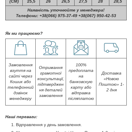
(СМ)
25,5
26
26,5
27,5
28
28,5
Наявність уточнюйте у менеджера!
Телефони: +38(066) 975-37-49 +38(067) 950-42-53
Як ми працюємо?
Замовлення
100%
Отримання
взуття на
предоплата
грамотної
Доставка
сайті через
на
консультації,
«Новою
Кошик або
банковскую
підтверджен
Поштою» 1-
телефонний
карту або
ня деталей
2 дня
дзвінок
відправка
замовлення
менеджеру
післяплатою
Наші переваги:
Відправлення у день замовлення.