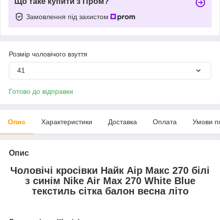
Що таке купити з Пром?
Замовлення під захистом
Розмір чоловічого взуття
41
Готово до відправки
Опис
Характеристики
Доставка
Оплата
Умови п
Опис
Чоловічі кросівки Найк Аір Макс 270 білі
з синім Nike Air Max 270 White Blue
текстиль сітка балон весна літо