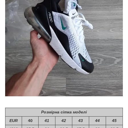
Розмірна сітка моделі
EUR
40
41
42
43
44
45