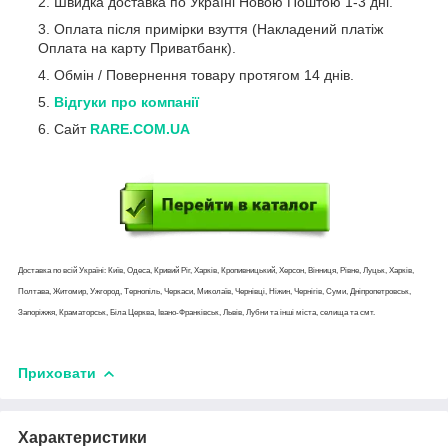
Швидка доставка по Україні Новою Поштою 1-3 дні.
Оплата після примірки взуття (Накладений платіж
Оплата на карту Приватбанк).
Обмін / Повернення товару протягом 14 днів.
Відгуки про компанії
Сайт
RARE.COM.UA
Доставка по всій Україні: Київ, Одеса, Кривий Ріг, Харків, Кропивницький, Херсон, Вінниця, Рівне, Луцьк, Харків,
Полтава, Житомир, Ужгород, Тернопіль, Черкаси, Миколаїв, Чернівці, Ніжин, Чернігів, Суми, Дніпропетровськ,
Запоріжжя, Краматорськ, Біла Церква, Івано-Франківськ, Львів, Лубни та інші міста, селища та смт.
Приховати
Характеристики