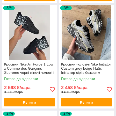
–32%
–28%
Кросівки Nike Air Force 1 Low
Кросівки чоловічі Nike Initiator
х Comme des Garçons
Custom grey beige Найк
Supreme чорні жіночі чоловічі
Інітіатор сірі з бежевим
чорним молодіжні
Готово до відправки
Готово до відправки
2 598
2 458
₴/пара
₴/пара
3 800 ₴/пара
3 400 ₴/пара
Купити
Купити
–27%
–27%