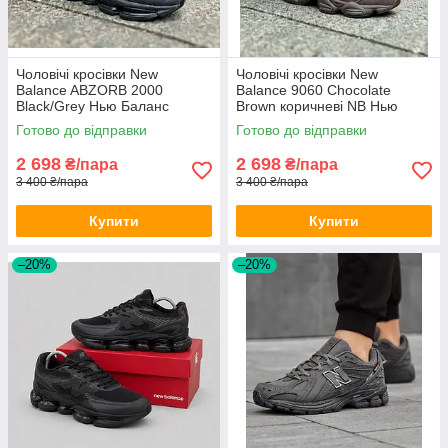
Чоловічі кросівки New
Чоловічі кросівки New
Balance ABZORB 2000
Balance 9060 Chocolate
Black/Grey Нью Баланс
Brown коричневі NB Нью
чорно-сірі Нб 2000 весна літо
Баланс НБ замшеві
Готово до відправки
Готово до відправки
2 698
2 698
₴/пара
₴/пара
3 400 ₴/пара
3 400 ₴/пара
Купити
Купити
–20%
–20%