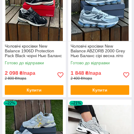
Чоловічі кросівки New
Чоловічі кросівки New
Balance 1906D Protection
Balance ABZORB 2000 Grey
Pack Black чорні Нью Баланс
Нью Баланс сірі весна літо
замшеві весна літо
Готово до відправки
Готово до відправки
демісезонні
2 098
1 848
₴/пара
₴/пара
2 800 ₴/пара
2 400 ₴/пара
Купити
Купити
–22%
–21%