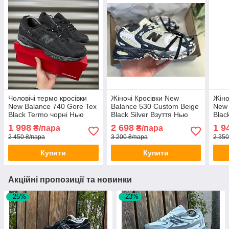
Чоловічі термо кросівки
Жіночі Кросівки New
Жіно
New Balance 740 Gore Tex
Balance 530 Custom Beige
New 
Black Termo чорні Нью
Black Silver Взуття Нью
Blac
Баланс NB осінь зима
Беленс бежево чорний
біло
1 998
2 698
1 9
₴/пара
₴/пара
GTX
весна літо
2 450 ₴/пара
3 200 ₴/пара
2 350
Купити
Купити
Акційні пропозиції та новинки
–25%
–23%