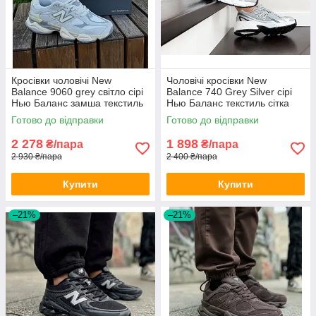
Кросівки чоловічі New
Чоловічі кросівки New
Balance 9060 grey світло сірі
Balance 740 Grey Silver сірі
Нью Баланс замша текстиль
Нью Баланс текстиль сітка
весна літо
дихаючі весна літо для
Готово до відправки
Готово до відправки
хлопців
2 278
1 898
₴/пара
₴/пара
2 930 ₴/пара
2 400 ₴/пара
Купити
Купити
–21%
–21%