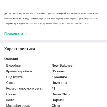
Доставка по всій Україні: Київ, Одеса, Кривий Ріг, Харків, Кропивницький, Херсон, Вінниця, Рівне, Луцьк, Харків,
Полтава, Житомир, Ужгород, Тернопіль, Черкаси, Миколаїв, Чернівці, Ніжин, Чернігів, Суми, Дніпропетровськ,
Запоріжжя, Краматорськ, Біла Церква, Івано-Франківськ, Львів, Лубни та інші міста, селища та смт.
Приховати
Характеристики
Основні
Виробник
New Balance
Країна виробник
В'єтнам
Вид взуття
Кросівки
Стать
Чоловіча
Розмір чоловічого взуття
41
Сезон
Весна/Літо
Колір
Чорний
Матеріал верху
Сітка