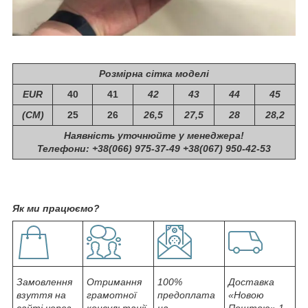
Розмірна сітка моделі
EUR
40
41
42
43
44
45
(СМ)
25
26
26,5
27,5
28
28,2
Наявність уточнюйте у менеджера!
Телефони: +38(066) 975-37-49 +38(067) 950-42-53
Як ми працюємо?
Замовлення
Отримання
100%
Доставка
взуття на
грамотної
предоплата
«Новою