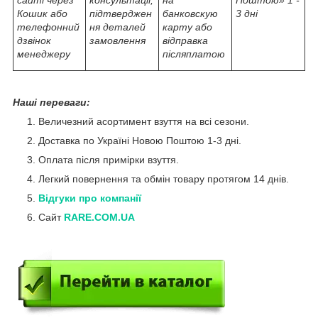
сайті через
консультації,
на
Поштою» 1 -
Кошик або
підтверджен
банковскую
3 дні
телефонний
ня деталей
карту або
дзвінок
замовлення
відправка
менеджеру
післяплатою
Наші переваги:
Величезний асортимент взуття на всі сезони.
Доставка по Україні Новою Поштою 1-3 дні.
Оплата після примірки взуття.
Легкий повернення та обмін товару протягом 14 днів.
Відгуки про компанії
Сайт
RARE.COM.UA