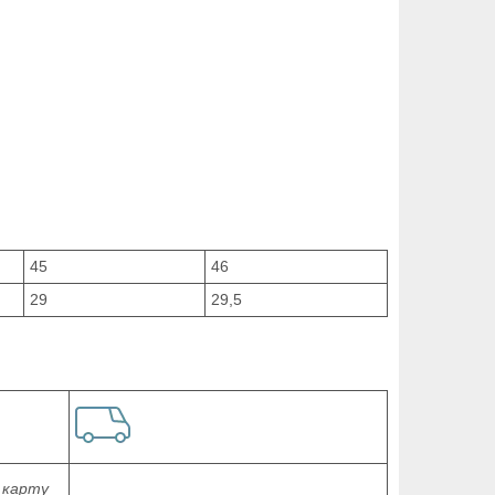
45
46
29
29,5
 карту