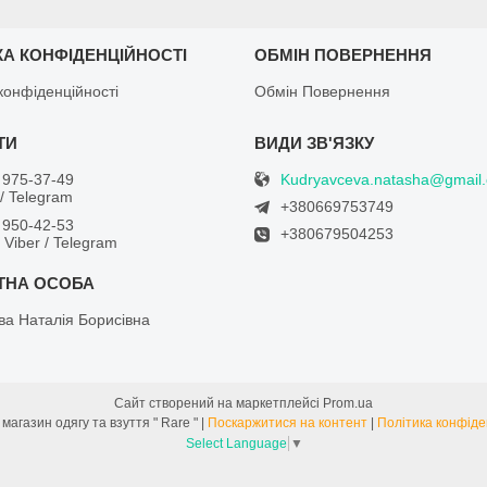
КА КОНФІДЕНЦІЙНОСТІ
ОБМІН ПОВЕРНЕННЯ
конфіденційності
Обмін Повернення
Kudryavceva.natasha@gmail
 975-37-49
/ Telegram
+380669753749
 950-42-53
+380679504253
/ Viber / Telegram
ва Наталія Борисівна
Сайт створений на маркетплейсі
Prom.ua
Інтернет магазин одягу та взуття " Rare " |
Поскаржитися на контент
|
Політика конфіде
Select Language
▼