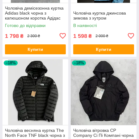
Чоловіча демісезонна куртка
Adidas black чорна з
Чоловіча куртка джинсова
капюшоном коротка Адідас
зимова з хутром
спортивна непродувна
Готово до відправки
В наявності
плащівка на весну осінь
1 798
1 598
₴
₴
2 300 ₴
2 000 ₴
Купити
Купити
–18%
–18%
Чоловіча весняна куртка The
Чоловіча вітровка CP
North Face TNF black чорна з
Company Сі Пі Компані чорна