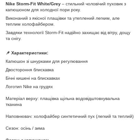
Nike Storm-Fit White/Grey
– стильний чоловічий пуховик з
капюшоном для холодної пори року.
Виконаний з якісної плащівки та утеплений легким, але
теплим холофайбером.
Завдяки технології Storm-Fit надійно захищає від вітру, дощу
та снігу.
📌 Характеристики:
Капюшон зі шнурками для регулювання
Двостороння блискавка
Бічні кишені на блискавках
Логотип Nike на грудях
Матеріал верху: плащівка
щільна водовідштовхувальна
тканина
Наповнювач: холофайбер
синтетичний пух (легкий та теплий)
Сезон: осінь / зима