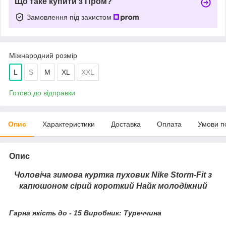
Що таке купити з Пром?
Замовлення під захистом
Міжнародний розмір
L
S
M
XL
XXL
Готово до відправки
Опис
Характеристики
Доставка
Оплата
Умови п
Опис
Чоловіча зимова куртка пуховик Nike Storm-Fit з
капюшоном сірий короткий Найк молодіжний
Гарна якість до - 15 Виробник: Туреччина