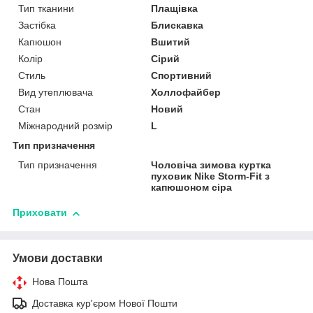
Тип тканини
Плащівка
Застібка
Блискавка
Капюшон
Вшитий
Колір
Сірий
Стиль
Спортивний
Вид утеплювача
Холлофайбер
Стан
Новий
Міжнародний розмір
L
Тип призначення
Тип призначення
Чоловіча зимова куртка
пуховик Nike Storm-Fit з
капюшоном сіра
Приховати
Умови доставки
Нова Пошта
Доставка кур'єром Нової Пошти