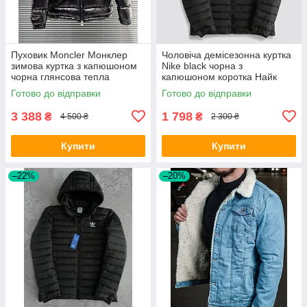
Пуховик Monсlеr Монклер
Чоловіча демісезонна куртка
зимова куртка з капюшоном
Nike black чорна з
чорна глянсова тепла
капюшоном коротка Найк
молодіжний короткий
спортивна непродувна
Готово до відправки
Готово до відправки
чоловічий
плащівка на весну осінь
3 388
1 798
₴
₴
4 500 ₴
2 300 ₴
Купити
Купити
–22%
–20%