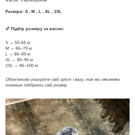
Фасон: з капюшоном
Разміри:
S , M , L , XL , 2XL
📏 Підбір розміру за вагою:
S → 55-65 кг
M → 66–79 кг
L → 80–89 кг
XL → 90–95 кг
2XL → 96–100 кг
Обов'язково указуйте свій зріст і вагу, так ми зможемо
точніше підібрати свій розмір.