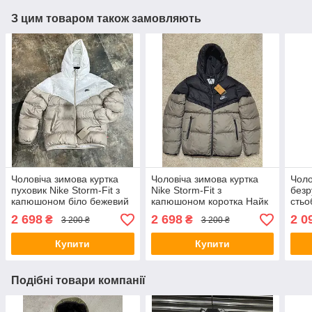
З цим товаром також замовляють
Чоловіча зимова куртка
Чоловіча зимова куртка
Чоло
пуховик Nike Storm-Fit з
Nike Storm-Fit з
безр
капюшоном біло бежевий
капюшоном коротка Найк
стьо
короткий Найк молодіжний
спортивна тепла пуховик
чорн
2 698
2 698
2 0
₴
₴
3 200 ₴
3 200 ₴
Купити
Купити
Подібні товари компанії