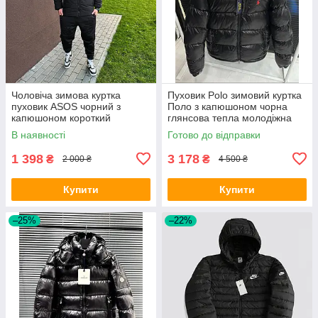
Чоловіча зимова куртка
Пуховик Polo зимовий куртка
пуховик ASOS чорний з
Поло з капюшоном чорна
капюшоном короткий
глянсова тепла молодіжна
водовідштовхувальна
коротка чоловіча
В наявності
Готово до відправки
плащівка
1 398
3 178
₴
₴
2 000 ₴
4 500 ₴
Купити
Купити
–25%
–22%