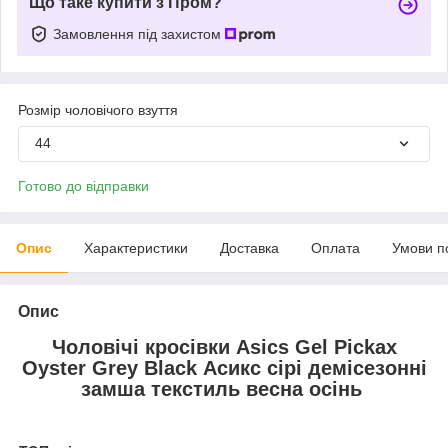
Що таке купити з Пром?
Замовлення під захистом
Розмір чоловічого взуття
44
Готово до відправки
Опис
Характеристики
Доставка
Оплата
Умови п
Опис
Чоловічі кросівки Asics Gel Pickax
Oyster Grey Black Асикс сірі демісезонні
замша текстиль весна осінь