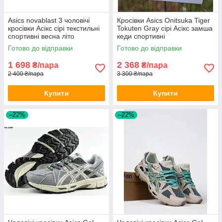
Asics novablast 3 чоловічі
Кросівки Asics Onitsuka Tiger
кросівки Асікс сірі текстильні
Tokuten Gray сірі Асікс замша
спортивні весна літо
кеди спортивні
Готово до відправки
Готово до відправки
1 698
2 368
₴/пара
₴/пара
2 400 ₴/пара
3 300 ₴/пара
Купити
Купити
–22%
–22%