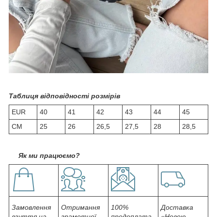
Таблиця відповідності розмірів
EUR
40
41
42
43
44
45
СМ
25
26
26,5
27,5
28
28,5
Як ми працюємо?
Замовлення
Отримання
100%
Доставка
взуття на
грамотної
предоплата
«Новою