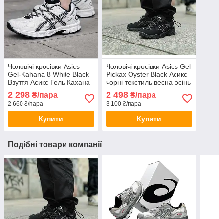
Чоловічі кросівки Asics
Чоловічі кросівки Asics Gel
Gel-Kahana 8 White Black
Pickax Oyster Black Асикс
Взуття Асикс Гель Кахана
чорні текстиль весна осінь
біло-чорні
демісезон
2 298
2 498
₴/пара
₴/пара
2 660 ₴/пара
3 100 ₴/пара
Купити
Купити
Подібні товари компанії