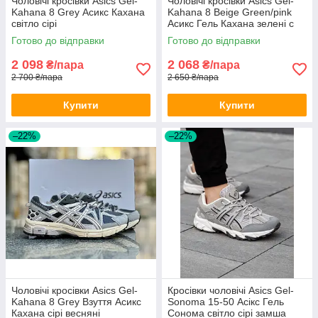
Чоловічі кросівки Asics Gel-
Чоловічі кросівки Asics Gel-
Kahana 8 Grey Асикс Кахана
Kahana 8 Beige Green/pink
світло сірі
Асикс Гель Кахана зелені с
розовим весна літо
Готово до відправки
Готово до відправки
2 098
2 068
₴/пара
₴/пара
2 700 ₴/пара
2 650 ₴/пара
Купити
Купити
–22%
–22%
Чоловічі кросівки Asics Gel-
Кросівки чоловічі Asics Gel-
Kahana 8 Grey Взуття Асикс
Sonoma 15-50 Асікс Гель
Кахана сірі весняні
Сонома світло сірі замша