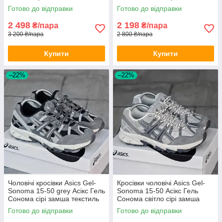
текстиль сітка весна літо
Готово до відправки
Готово до відправки
2 498
2 198
₴/пара
₴/пара
3 200 ₴/пара
2 800 ₴/пара
Купити
Купити
–22%
–22%
Чоловічі кросівки Asics Gel-
Кросівки чоловічі Asics Gel-
Sonoma 15-50 grey Асікс Гель
Sonoma 15-50 Асікс Гель
Сонома сірі замша текстиль
Сонома світло сірі замша
весна літо
текстиль сітка весна літо
Готово до відправки
Готово до відправки