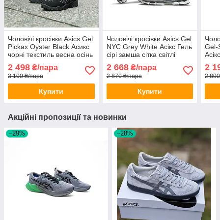
Чоловічі кросівки Asics Gel
Чоловічі кросівки Asics Gel
Чоло
Pickax Oyster Black Асикс
NYC Grey White Асікс Гель
Gel-
чорні текстиль весна осінь
сірі замша сітка світлі
Асік
демісезон
весна літо демісезон
замш
2 498
2 668
2 1
₴/пара
₴/пара
3 100 ₴/пара
2 870 ₴/пара
2 800
Купити
Купити
Акційні пропозиції та новинки
–29%
–28%