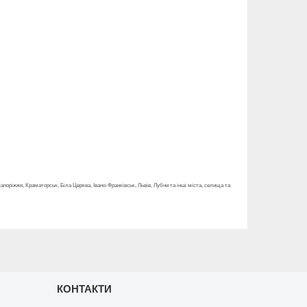
 Запоріжжя, Краматорськ, Біла Церква, Івано-Франківськ, Львів, Лубни та інші міста, селища та
КОНТАКТИ