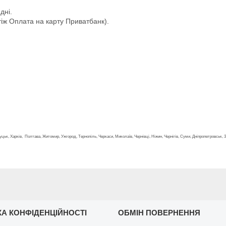
дні.
іж Оплата на карту Приватбанк).
, Луцьк, Харків, Полтава, Житомир, Ужгород, Тернопіль, Черкаси, Миколаїв, Чернівці, Ніжин, Чернігів, Суми, Дніпропетровськ,
КА КОНФІДЕНЦІЙНОСТІ
ОБМІН ПОВЕРНЕННЯ