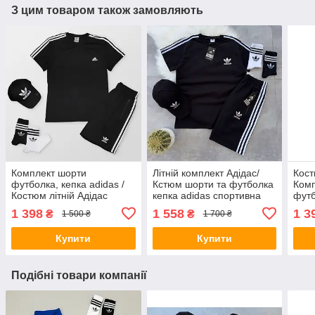
З цим товаром також замовляють
Комплект шорти
Літній комплект Адідас/
Кост
футболка, кепка adidas /
Кстюм шорти та футболка
Комп
Костюм літній Адідас
кепка adidas спортивна
футб
спортивний бавовна
бавовна чорний
спор
1 398
1 558
1 3
₴
₴
1 500 ₴
1 700 ₴
чорний
чер
Купити
Купити
Подібні товари компанії