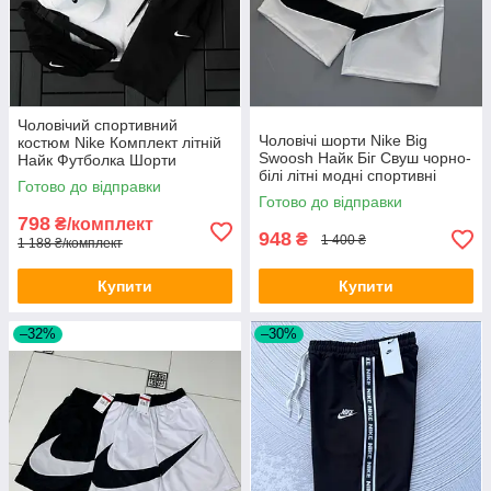
Чоловічий спортивний
Чоловічі шорти Nike Big
костюм Nike Комплект літній
Swoosh Найк Біг Свуш чорно-
Найк Футболка Шорти
білі літні модні спортивні
бавовна
Готово до відправки
Готово до відправки
798
₴/комплект
948
₴
1 400 ₴
1 188 ₴/комплект
Купити
Купити
–32%
–30%