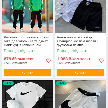
Дитячий спортивний костюм
Чоловічий літній набір
Nike для хлопчиків та дівчат
Champion костюм шорти і
Найк худі з капюшоном і
футболка чемпіон
штанами підлітковий весна-
Готово до відправки
Готово до відправки
осінь
878
1 088
₴/комплект
₴/комплект
1 500 ₴/комплект
1 650 ₴/комплект
Купити
Купити
–33%
–32%