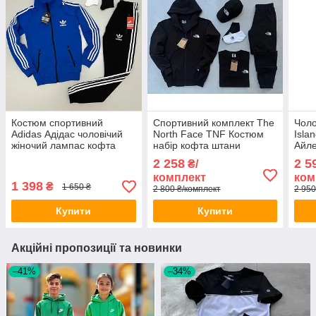
Костюм спортивний
Спортивний комплект The
Чоло
Adidas Адідас чоловічий
North Face TNF Костюм
Isla
жіночий лампас кофта
набір кофта штани
Айле
штани фірмовий синій
футболка кепка Зе Норд
капю
2 258
2 5
₴/
чорний красний білий
Фейс ТНФ чорний
кофт
комплект
ком
весна осінь класік
чоловічий
спор
1 398
₴
1 650 ₴
2 800 ₴/комплект
2 950
Купити
Купити
Акційні пропозиції та новинки
–41%
–34%