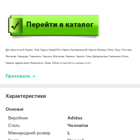
Доставка по всій Україні: Київ, Одеса, Кривой Рог, Харків, Кропивницький, Херсон, Вінниця, Рівно, Луцк, Полтава,
Житомир, Ужрородо, Тернопель, Черкаси, Миколаяв, Чорниця, Чернігв, Суми, Дніпропетров, Запорожня, Білая,
Церква, Церква Івано-Франковськ, Львів, Лубни та інші міста, селища та пгт.
Приховати
Характеристики
Основні
Виробник
Adidas
Стать
Чоловіча
Міжнародний розмір
L