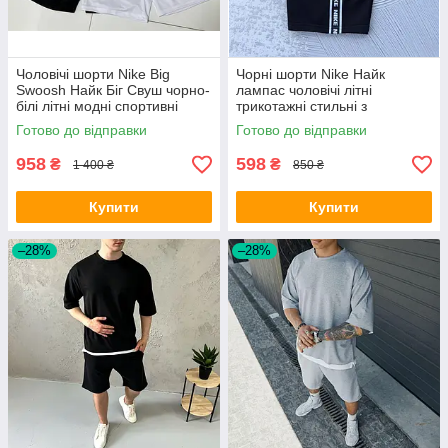
Чоловічі шорти Nike Big
Чорні шорти Nike Найк
Swoosh Найк Біг Свуш чорно-
лампас чоловічі літні
білі літні модні спортивні
трикотажні стильні з
логотипом для
Готово до відправки
Готово до відправки
повсякденного носіння
958
598
₴
₴
1 400 ₴
850 ₴
Купити
Купити
–28%
–28%