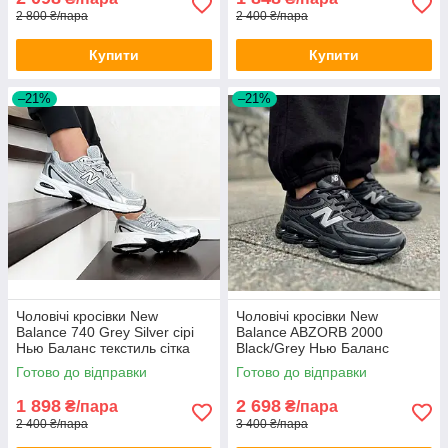
2 800 ₴/пара
2 400 ₴/пара
Купити
Купити
–21%
–21%
Чоловічі кросівки New
Чоловічі кросівки New
Balance 740 Grey Silver сірі
Balance ABZORB 2000
Нью Баланс текстиль сітка
Black/Grey Нью Баланс
дихаючі весна літо для
чорно-сірі Нб 2000 весна літо
Готово до відправки
Готово до відправки
хлопців
1 898
2 698
₴/пара
₴/пара
2 400 ₴/пара
3 400 ₴/пара