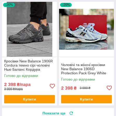
–20%
–20%
Кросівки New Balance 1906R
Чоловічі та жіночі кросівки
Cordura темно сірі чоловічі
New Balance 1906D
Нью Баланс Кордура
Protection Pack Grey White
водостійкі
Готово до відправки
взуття Нью Баланс сірі замш
Готово до відправки
текстиль весна осінь
2 398
₴/пара
2 398
₴
3 000 ₴
3 000 ₴/пара
Купити
Купити
Показати ще