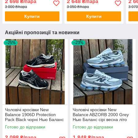
2 698
2 648
2 6
₴/пара
₴/пара
замшеві весна літо осінь
літо
3 000 ₴/пара
3 050 ₴/пара
3 070
Купити
Купити
Акційні пропозиції та новинки
–25%
–23%
Чоловічі кросівки New
Чоловічі кросівки New
Balance 1906D Protection
Balance ABZORB 2000 Grey
Pack Black чорні Нью Баланс
Нью Баланс сірі весна літо
замшеві весна літо
Готово до відправки
Готово до відправки
демісезонні
2 098
1 848
₴/пара
₴/пара