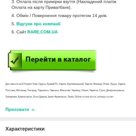
Оплата після примірки взуття (Накладений платіж
Оплата на карту Приватбанк).
Обмін / Повернення товару протягом 14 днів.
Відгуки про компанії
Сайт
RARE.COM.UA
Доставка по всій Україні: Київ, Одеса, Кривий Ріг, Харків, Кропивницький, Херсон, Вінниця, Рівне, Луцьк, Харків,
Полтава, Житомир, Ужгород, Тернопіль, Черкаси, Миколаїв, Чернівці, Ніжин, Чернігів, Суми, Дніпропетровськ,
Запоріжжя, Краматорськ, Біла Церква, Івано-Франківськ, Львів, Лубни та інші міста, селища та смт.
Приховати
Характеристики