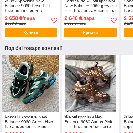
Жіночі кросівки New
Чоловічі та жіночі кросівки
Чоло
Balance 9060 Rose Pink
New Balance 9060 grey сірі
Bala
Нью Беланс рожеві
Нью Баланс замшеві світлі
Бала
замшеві весняно-літні
замш
2 658
2 648
2 5
₴/пара
₴/пара
2 950 ₴/пара
2 930 ₴/пара
3 100
Купити
Купити
Подібні товари компанії
Чоловічі кросівки New
Жіночі кросівки New
Жіно
Balance 9060 Green Нью
Balance 9060 Atmos Pink
Bala
Баланс зелені замшеві
Нью Баланс коричневі з
кори
весна осінь демісезон
квітковим принтом
прин