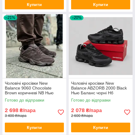
Купити
Купити
–21%
–20%
Чоловічі кросівки New
Чоловічі кросівки New
Balance 9060 Chocolate
Balance ABZORB 2000 Black
Brown коричневі NB Нью
Нью Баланс чорні Нб
Баланс НБ замшеві
текстиль демісезон
Готово до відправки
Готово до відправки
2 698
2 078
₴/пара
₴/пара
3 400 ₴/пара
2 600 ₴/пара
Купити
Купити