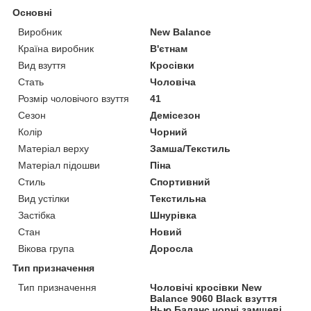
Основні
Виробник
New Balance
Країна виробник
В'єтнам
Вид взуття
Кросівки
Стать
Чоловіча
Розмір чоловічого взуття
41
Сезон
Демісезон
Колір
Чорний
Матеріал верху
Замша/Текстиль
Матеріал підошви
Піна
Стиль
Спортивний
Вид устілки
Текстильна
Застібка
Шнурівка
Стан
Новий
Вікова група
Доросла
Тип призначення
Тип призначення
Чоловічі кросівки New
Balance 9060 Black взуття
Нью Баланс чорні замшеві