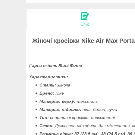
Опис
Жіночі кросівки Nike Air Max Port
Гарна якість Живі Фото
Характеристики:
Стать:
жіноча
Бренд:
Nike
Матеріал верху:
текстиль
Матеріал підошви:
піна, балон, гума
Тип:
спортивні кросівки, повсякденні
Сезон
:
Демісезон підходять для міжсезоння: ве
Розмірна сітка:
37 (23,5 см), 38 (24,5 см), 39 