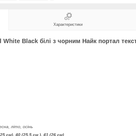
Характеристики
al White Black білі з чорним Найк портал тек
сна, літо, осінь
(25 см), 40 (25,5 см ), 41 (26 см)