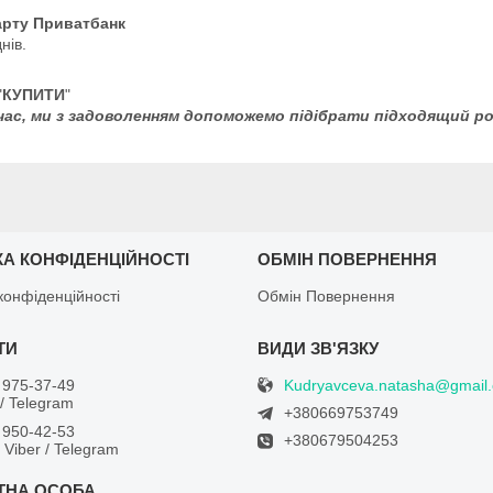
карту Приватбанк
нів.
"
КУПИТИ
"
ас, ми з задоволенням допоможемо підібрати підходящий розм
КА КОНФІДЕНЦІЙНОСТІ
ОБМІН ПОВЕРНЕННЯ
конфіденційності
Обмін Повернення
Kudryavceva.natasha@gmail
 975-37-49
/ Telegram
+380669753749
 950-42-53
+380679504253
/ Viber / Telegram