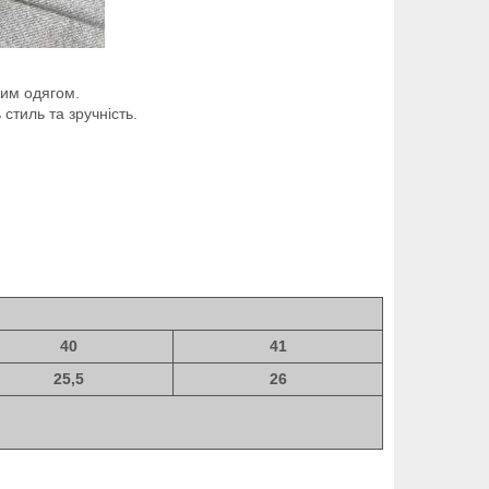
ним одягом.
 стиль та зручність.
40
41
25,5
26