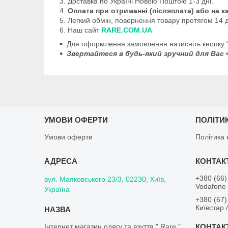
Доставка по Україні Новою Поштою 1-3 дні.
Оплата при отриманні (післяплата) або на 
Легкий обмін, повернення товару протягом 14 д
Наш сайт
RARE.COM.UA
Для оформлення замовлення натисніть кнопку 
Звертайтеся в будь-який зручний для Вас ч
УМОВИ ОФЕРТИ
ПОЛІТИ
Умови оферти
Політика 
+380 (66)
вул. Маяковського 23/3, 02230, Київ,
Vodafone 
Україна
+380 (67)
Київстар 
Інтернет магазин одягу та взуття " Rare "