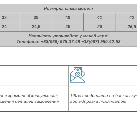
Розмірна сітка моделі
38
39
40
41
42
24
24,5
25
26
26,5
Наявність уточнюйте у менеджера!
Телефони: +38(066) 975-37-49 +38(067) 950-42-53
ня грамотної консультації,
100% предоплата на банковску
дження деталей замовлення
або відправка післяплатою