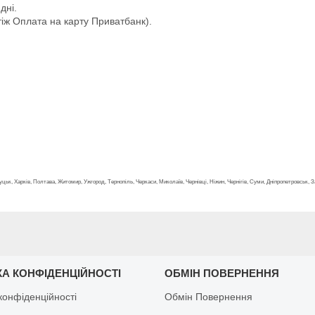
дні.
іж Оплата на карту Приватбанк).
, Луцьк, Харків, Полтава, Житомир, Ужгород, Тернопіль, Черкаси, Миколаїв, Чернівці, Ніжин, Чернігів, Суми, Дніпропетровськ, 
КА КОНФІДЕНЦІЙНОСТІ
ОБМІН ПОВЕРНЕННЯ
конфіденційності
Обмін Повернення