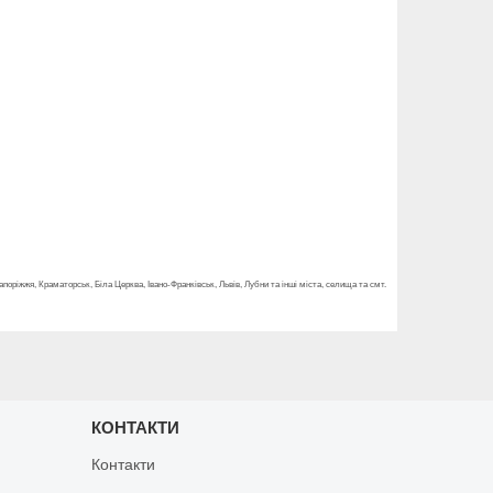
Запоріжжя, Краматорськ, Біла Церква, Івано-Франківськ, Львів, Лубни та інші міста, селища та смт.
КОНТАКТИ
Контакти