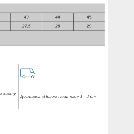
43
44
45
27,5
28
29
ю карту
Доставка «Новою Поштою» 1 - 3 дні