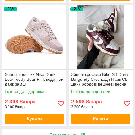
–23%
–21%
Жіночі кросівки Nike Dunk
Жіночі кросівки Nike SB Dunk
Low Teddy Bear Pink кеди най
Burgundy Croc кеди Найк СБ
данк замш
Данк бордові вешневі весна
осінь
Готово до відправки
Готово до відправки
2 398
2 598
₴/пара
₴/пара
3 100 ₴/пара
3 300 ₴/пара
Купити
Купити
Показати ще