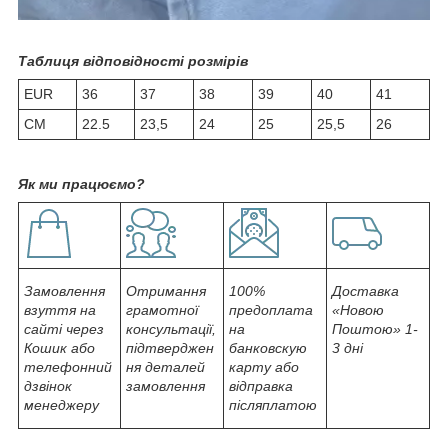
Таблиця відповідності розмірів
EUR
36
37
38
39
40
41
СМ
22.5
23,5
24
25
25,5
26
Як ми працюємо?
Замовлення
Отримання
100%
Доставка
взуття на
грамотної
предоплата
«Новою
сайті через
консультації,
на
Поштою» 1-
Кошик або
підтверджен
банковскую
3 дні
телефонний
ня деталей
карту або
дзвінок
замовлення
відправка
менеджеру
післяплатою