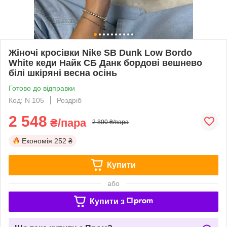
Жіночі кросівки Nike SB Dunk Low Bordo
White кеди Найк СБ Данк бордові вешнево
білі шкіряні весна осінь
Готово до відправки
Код: N 105
Роздріб
2 548
₴/пара
2 800 ₴/пара
Економія
252 ₴
Купити
або
Купити з