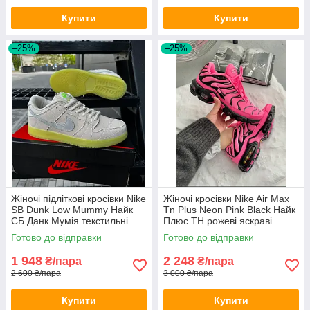
Купити
Купити
–25%
–25%
Жіночі підліткові кросівки Nike
Жіночі кросівки Nike Air Max
SB Dunk Low Mummy Найк
Tn Plus Neon Pink Black Найк
СБ Данк Мумія текстильні
Плюс ТН рожеві яскраві
Готово до відправки
Готово до відправки
1 948
2 248
₴/пара
₴/пара
2 600 ₴/пара
3 000 ₴/пара
Купити
Купити