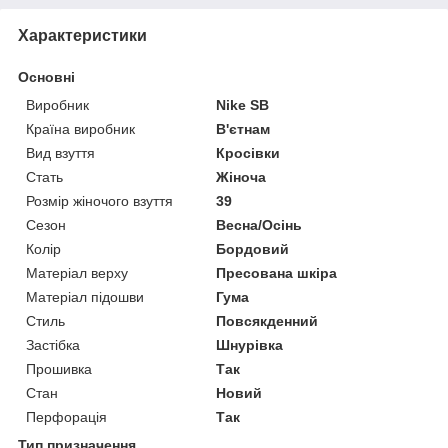
Характеристики
Основні
Виробник
Nike SB
Країна виробник
В'єтнам
Вид взуття
Кросівки
Стать
Жіноча
Розмір жіночого взуття
39
Сезон
Весна/Осінь
Колір
Бордовий
Матеріал верху
Пресована шкіра
Матеріал підошви
Гума
Стиль
Повсякденний
Застібка
Шнурівка
Прошивка
Так
Стан
Новий
Перфорація
Так
Тип призначення