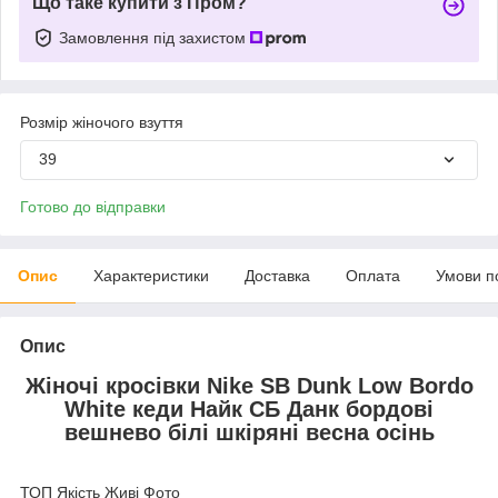
Що таке купити з Пром?
Замовлення під захистом
Розмір жіночого взуття
39
Готово до відправки
Опис
Характеристики
Доставка
Оплата
Умови п
Опис
Жіночі кросівки Nike SB Dunk Low Bordo
White кеди Найк СБ Данк бордові
вешнево білі шкіряні весна осінь
ТОП Якість Живі Фото