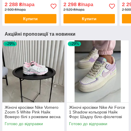
стильні шкіряні весна
Данк Лоу сірі низькі
низь
2 288
2 298
2 2
₴/пара
₴/пара
осінь жіночі чоловічі
шкіряні весна осінь
2 500 ₴/пара
2 520 ₴/пара
2 500
Купити
Купити
Акційні пропозиції та новинки
–29%
–29%
Жіночі кросівки Nike Vomero
Жіночі кросівки Nike Air Force
Zoom 5 White Pink Найк
1 Shadow кольорові Найк
Вомеро білі з рожевим весна
Форс Шадоу біло-фіолетові
для дівчат модні
кольорові шкіряні для дівчат
Готово до відправки
Готово до відправки