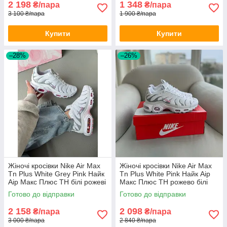
2 198
1 348
₴/пара
₴/пара
3 100 ₴/пара
1 900 ₴/пара
Купити
Купити
–28%
–26%
Жіночі кросівки Nike Air Max
Жіночі кросівки Nike Air Max
Tn Plus White Grey Pink Найк
Tn Plus White Pink Найк Аір
Аір Макс Плюс ТН білі рожеві
Макс Плюс ТН рожево білі
весна літо
текстиль весняні
Готово до відправки
Готово до відправки
2 158
2 098
₴/пара
₴/пара
3 000 ₴/пара
2 840 ₴/пара