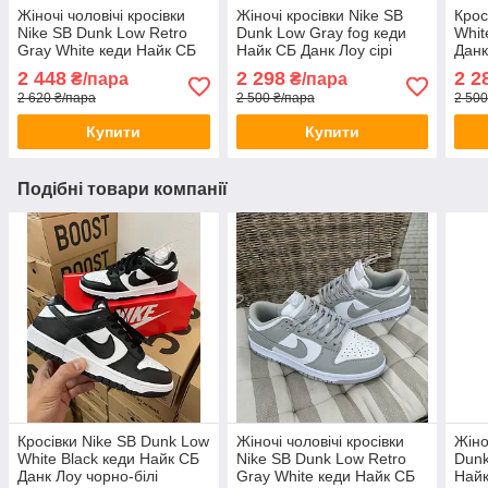
Жіночі чоловічі кросівки
Жіночі кросівки Nike SB
Крос
Nike SB Dunk Low Retro
Dunk Low Gray fog кеди
Whit
Gray White кеди Найк СБ
Найк СБ Данк Лоу сірі
Данк
Данк Лоу сірі низькі
низькі шкіряні весна осінь
стил
2 448
2 298
2 2
₴/пара
₴/пара
шкіряні весна осінь
осін
2 620 ₴/пара
2 500 ₴/пара
2 500
Купити
Купити
Подібні товари компанії
Кросівки Nike SB Dunk Low
Жіночі чоловічі кросівки
Жіно
White Black кеди Найк СБ
Nike SB Dunk Low Retro
Dunk
Данк Лоу чорно-білі
Gray White кеди Найк СБ
Найк