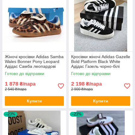
Жіночі кросівки Adidas Samba
Кросівки жіночі Adidas Gazelle
Wales Bonner Pony Leopard
Bold Platform Black White
Адідас Самба леопардові
Адідас Газель чорно-білі
тигрові кеди
платформа висока підошва
Готово до відправки
Готово до відправки
замшеві
1 878
2 198
₴/пара
₴/пара
2 540 ₴/пара
2 900 ₴/пара
Купити
Купити
–23%
–23%