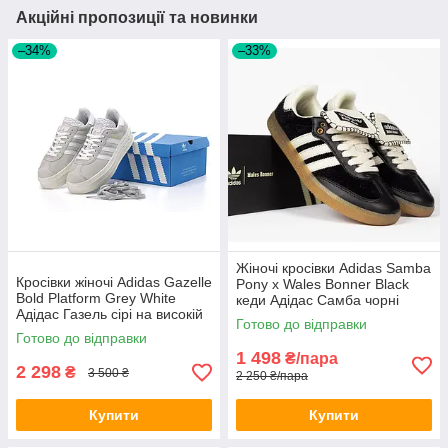
Акційні пропозиції та новинки
–34%
–33%
Жіночі кросівки Adidas Samba
Кросівки жіночі Adidas Gazelle
Pony x Wales Bonner Black
Bold Platform Grey White
кеди Адідас Самба чорні
Адідас Газель сірі на високій
шкіра
Готово до відправки
підошві платформі замшеві
Готово до відправки
повсякденні
1 498
₴/пара
2 298
₴
3 500 ₴
2 250 ₴/пара
Купити
Купити