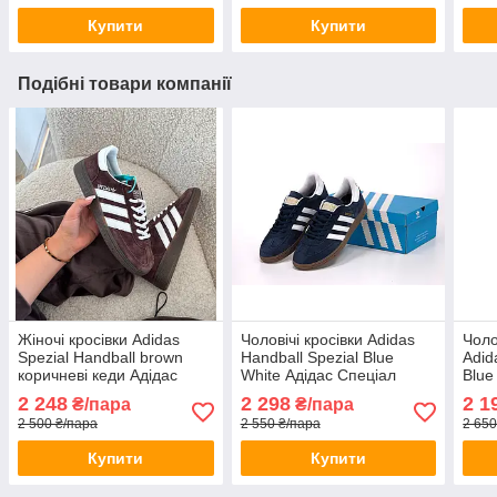
Купити
Купити
Подібні товари компанії
Жіночі кросівки Adidas
Чоловічі кросівки Adidas
Чоло
Spezial Handball brown
Handball Spezial Blue
Adid
коричневі кеди Адідас
White Адідас Спеціал
Blue
Спеціал Спешл замшеві
Спешл сині замшеві кеди
Спеш
2 248
2 298
2 1
₴/пара
₴/пара
якісні
низькі весна осінь
весн
2 500 ₴/пара
2 550 ₴/пара
2 650
повсякденні
Купити
Купити