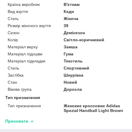
Країна виробник
В'єтнам
Вид взуття
Кеди
Стать
Жіноча
Розмір жіночого взуття
39
Сезон
Демісезон
Колір
Світло-коричневий
Матеріал верху
Замша
Матеріал підошви
Гума
Матеріал підкладки
Текстиль
Стиль
Спортивний
Застібка
Шнурівка
Стан
Новий
Вікова група
Доросла
Тип призначення
Тип призначення
Женские кроссовки Adidas
Spezial Handball Light Brown
Приховати