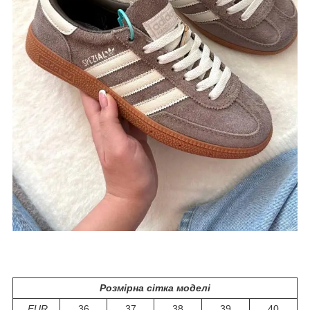
Розмірна сітка моделі
EUR
36
37
38
39
40