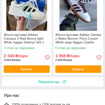
Жіночі кросівки Adidas
Жіночі кросівки Adidas Samba
Campus X Bad Bunny light
x Wales Bonner Pony Cream
White Адідас Кампус білі з
White кеди Адідас Самба
чорним замшеві
бежеві текстильні
Готово до відправки
Готово до відправки
2 348
1 858
₴/пара
₴/пара
3 050 ₴/пара
2 400 ₴/пара
Купити
Купити
Показати ще
Про нас
100% позитивних з 1206 відгуків за рік