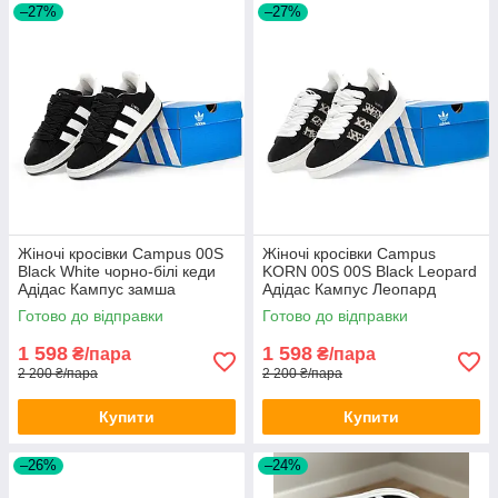
–27%
–27%
Жіночі кросівки Campus 00S
Жіночі кросівки Campus
Black White чорно-білі кеди
KORN 00S 00S Black Leopard
Адідас Кампус замша
Адідас Кампус Леопард
чорно-білі замшеві
Готово до відправки
Готово до відправки
1 598
1 598
₴/пара
₴/пара
2 200 ₴/пара
2 200 ₴/пара
Купити
Купити
–26%
–24%