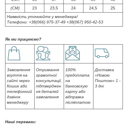
(СМ)
23
23,5
24
24,5
25
Наявність уточнюйте у менеджера!
Телефони: +38(066) 975-37-49 +38(067) 950-42-53
Як ми працюємо?
Замовлення
Отримання
100%
Доставка
взуття на
грамотної
предоплата
«Новою
сайті через
консультації,
на
Поштою» 1 -
Кошик або
підтверджен
банковскую
3 дні
телефонний
ня деталей
карту або
дзвінок
замовлення
відправка
менеджеру
післяплатою
Наші переваги: