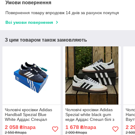
Умови повернення
Повернення товару впродовж 14 днів за рахунок покупця
Всі умови повернення
З цим товаром також замовляють
Чоловічі кросівки Adidas
Чоловічі кросівки Adidas
Чоло
Handball Spezial Blue
Spezial white black gum
Hand
White Адідас Спеціал
кеди Адідас Спешл білі з
Взут
Спешл сині замшеві кеди
чорним низькі весна осінь
Спеш
2 058
1 678
2 2
₴/пара
₴/пара
низькі весна осінь
низь
2 550 ₴/пара
2 000 ₴/пара
2 500
повсякденні
спор