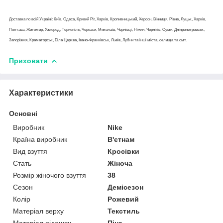
Доставка по всій Україні: Київ, Одеса, Кривий Ріг, Харків, Кропивницький, Херсон, Вінниця, Рівне, Луцьк, Харків,
Полтава, Житомир, Ужгород, Тернопіль, Черкаси, Миколаїв, Чернівці, Ніжин, Чернігів, Суми, Дніпропетровськ,
Запоріжжя, Краматорськ, Біла Церква, Івано-Франківськ, Львів, Лубни та інші міста, селища та смт.
Приховати
Характеристики
Основні
Виробник
Nike
Країна виробник
В'єтнам
Вид взуття
Кросівки
Стать
Жіноча
Розмір жіночого взуття
38
Сезон
Демісезон
Колір
Рожевий
Матеріал верху
Текстиль