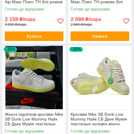
Аір Макс Плюс ТН білі рожеві
Макс Плюс ТН рожево білі
весна літо
текстиль весняні
Готово до відправки
Готово до відправки
2 158
2 098
₴/пара
₴/пара
3 000 ₴/пара
2 840 ₴/пара
Купити
Купити
–25%
–25%
Жіночі підліткові кросівки Nike
Кросівки Nike SB Dunk Low
SB Dunk Low Mummy Найк
Mummy Найк СБ Данк Мумія
СБ Данк Мумія текстильні
текстильні чоловічі жіночі
підліткові
Готово до відправки
Готово до відправки