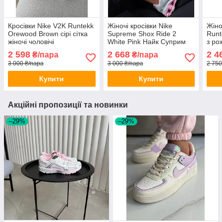
Кросівки Nike V2K Runtekk
Жіночі кросівки Nike
Жіно
Orewood Brown сірі сітка
Supreme Shox Ride 2
Runt
жіночі чоловічі
White Pink Найк Суприм
з ро
білі з рожевим для дівчат
2 598
2 668
2 4
₴/пара
₴/пара
модні
3 000 ₴/пара
3 000 ₴/пара
2 750
Купити
Купити
Акційні пропозиції та новинки
–29%
–29%