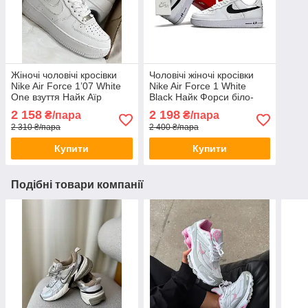
Жіночі чоловічі кросівки
Чоловічі жіночі кросівки
Nike Air Force 1’07 White
Nike Air Force 1 White
One взуття Найк Аїр
Black Найк Форси біло-
Форси низькі білі шкіряні
чорні на весну шкіряні
2 158
2 198
₴/пара
₴/пара
весняні
2 310 ₴/пара
2 400 ₴/пара
Купити
Купити
Подібні товари компанії