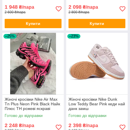
1 948
2 098
₴/пара
₴/пара
2 600 ₴/пара
2 800 ₴/пара
Купити
Купити
–25%
–23%
Жіночі кросівки Nike Air Max
Жіночі кросівки Nike Dunk
Tn Plus Neon Pink Black Найк
Low Teddy Bear Pink кеди най
Плюс ТН рожеві яскраві
данк замш
Готово до відправки
Готово до відправки
2 248
2 398
₴/пара
₴/пара