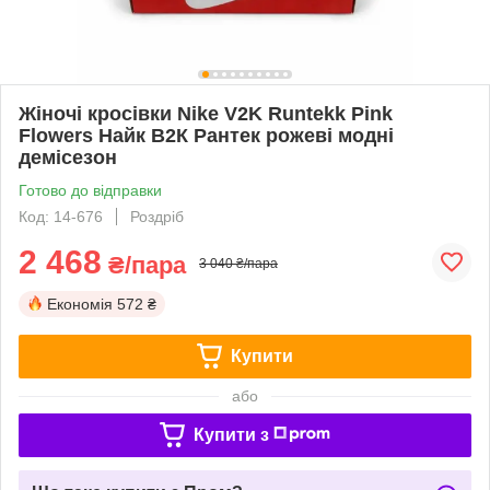
Жіночі кросівки Nike V2K Runtekk Pink
Flowers Найк В2К Рантек рожеві модні
демісезон
Готово до відправки
Код: 14-676
Роздріб
2 468
₴/пара
3 040 ₴/пара
Економія
572 ₴
Купити
або
Купити з