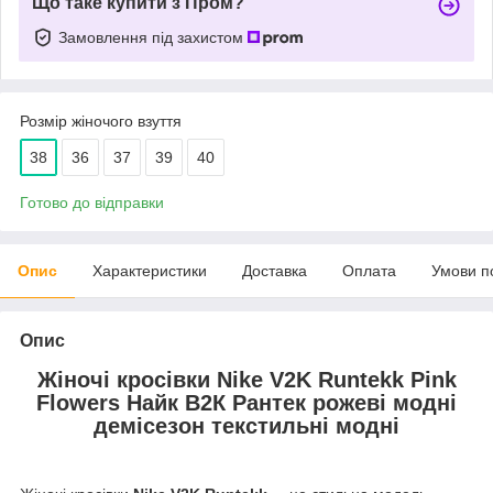
Що таке купити з Пром?
Замовлення під захистом
Розмір жіночого взуття
38
36
37
39
40
Готово до відправки
Опис
Характеристики
Доставка
Оплата
Умови п
Опис
Жіночі кросівки Nike V2K Runtekk Pink
Flowers Найк В2К Рантек рожеві модні
демісезон текстильні модні