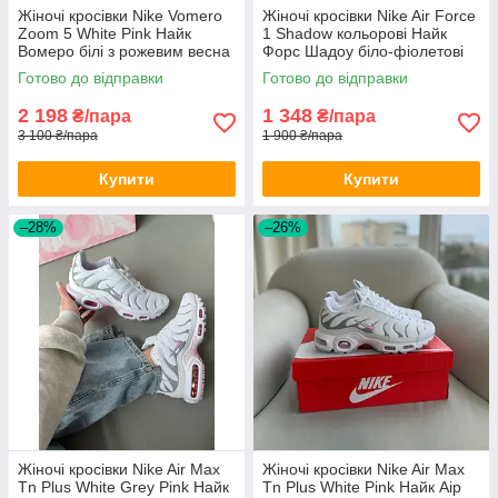
Жіночі кросівки Nike Vomero
Жіночі кросівки Nike Air Force
Zoom 5 White Pink Найк
1 Shadow кольорові Найк
Вомеро білі з рожевим весна
Форс Шадоу біло-фіолетові
для дівчат модні
кольорові шкіряні для дівчат
Готово до відправки
Готово до відправки
2 198
1 348
₴/пара
₴/пара
3 100 ₴/пара
1 900 ₴/пара
Купити
Купити
–28%
–26%
Жіночі кросівки Nike Air Max
Жіночі кросівки Nike Air Max
Tn Plus White Grey Pink Найк
Tn Plus White Pink Найк Аір