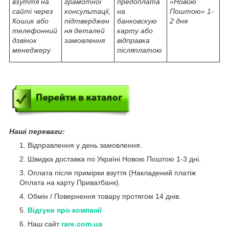
взуття на
грамотної
предоплата
«Новою
сайті через
консультації,
на
Поштою» 1-
Кошик або
підтверджен
банковскую
2 дня
телефонний
ня деталей
карту або
дзвінок
замовлення
відправка
менеджеру
післяплатою
Наші переваги:
Відправлення у день замовлення.
Швидка доставка по Україні Новою Поштою 1-3 дні.
Оплата після примірки взуття (Накладений платіж
Оплата на карту Приватбанк).
Обмін / Повернення товару протягом 14 днів.
Відгуки про компанії
Наш сайт
rare.com.ua