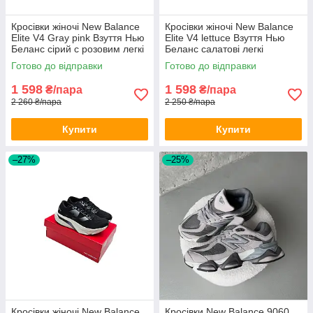
Кросівки жіночі New Balance
Кросівки жіночі New Balance
Elite V4 Gray pink Взуття Нью
Elite V4 lettuce Взуття Нью
Беланс сірий с розовим легкі
Беланс салатові легкі
текстиль літо
текстиль літо
Готово до відправки
Готово до відправки
1 598
1 598
₴/пара
₴/пара
2 260 ₴/пара
2 250 ₴/пара
Купити
Купити
–27%
–25%
Кросівки жіночі New Balance
Кросівки New Balance 9060