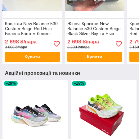
Кросівки New Balance 530
Жіночі Кросівки New
Крос
Custom Beige Red Нью
Balance 530 Custom Beige
Bala
Беленс Кастом бежеві
Black Silver Взуття Нью
Red 
весна літо чоловічі жіночі
Беленс бежево чорний
біло
2 698
2 698
2 7
₴/пара
₴/пара
весна літо
3 000 ₴/пара
3 200 ₴/пара
3 150
Купити
Купити
Акційні пропозиції та новинки
–29%
–29%