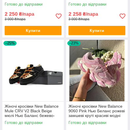
текстильні
Готово до відправки
Готово до відправки
2 250
2 258
₴/пара
₴/пара
3 000 ₴/пара
3 000 ₴/пара
Купити
Купити
–25%
–23%
Жіночі кросівки New Balance
Жіночі кросівки New Balance
Mule CRV V2 Black Beige
9060 Pink Нью Беланс рожеві
мюлі Нью Баланс бежево-
замшеві круті красиві модні
чорні з помаранчевим
Готово до відправки
Готово до відправки
текстильні