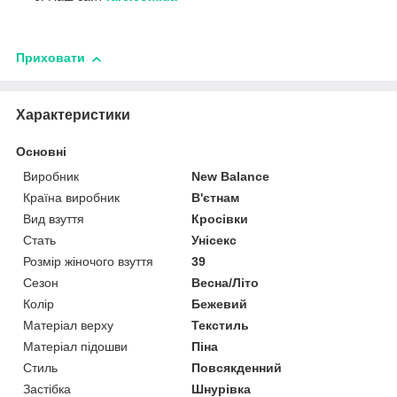
Приховати
Характеристики
Основні
Виробник
New Balance
Країна виробник
В'єтнам
Вид взуття
Кросівки
Стать
Унісекс
Розмір жіночого взуття
39
Сезон
Весна/Літо
Колір
Бежевий
Матеріал верху
Текстиль
Матеріал підошви
Піна
Стиль
Повсякденний
Застібка
Шнурівка