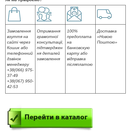
Замовлення
Отримання
100%
Доставка
взуття на
грамотної
предоплата
«Новою
сайті через
консультації,
на
Поштою»
Кошик або
підтверджен
банковскую
телефонний
ня деталей
карту або
дзвінок
замовлення
відправка
менеджеру
післяплатою
+38(066) 975-
37-49
+38(067) 950-
42-53