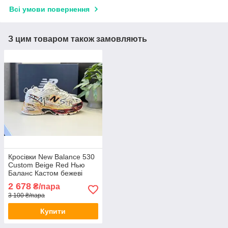
Всі умови повернення
З цим товаром також замовляють
Кросівки New Balance 530
Custom Beige Red Нью
Баланс Кастом бежеві
літні жіночі та чоловічі
2 678
₴/пара
унісекс
3 100 ₴/пара
Купити