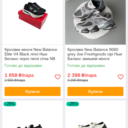
Кросівки жіночі New Balance
Кросівки New Balance 9060
Elite V4 Black літні Нью
grey Joe Freshgoods сірі Нью
Беланс чорні легкі сітка NB
Баланс замшеві жіночі
на літо
чоловічі підліткові унісекс
Готово до відправки
Готово до відправки
1 858
2 398
₴/пара
₴/пара
2 550 ₴/пара
3 200 ₴/пара
Купити
Купити
–25%
–25%