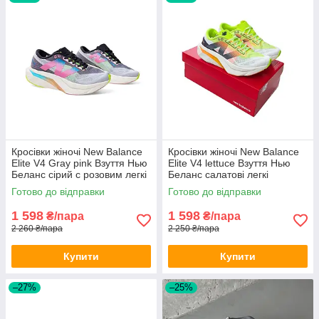
Кросівки жіночі New Balance
Кросівки жіночі New Balance
Elite V4 Gray pink Взуття Нью
Elite V4 lettuce Взуття Нью
Беланс сірий с розовим легкі
Беланс салатові легкі
текстиль літо
текстиль літо
Готово до відправки
Готово до відправки
1 598
1 598
₴/пара
₴/пара
2 260 ₴/пара
2 250 ₴/пара
Купити
Купити
–27%
–25%