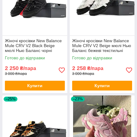
Жіночі кросівки New Balance
Жіночі кросівки New Balance
Mule CRV V2 Black Beige
Mule CRV V2 Beige мюлі Нью
мюлі Нью Баланс чорні
Баланс бежеві текстильні
текстильні
Готово до відправки
Готово до відправки
2 250
2 258
₴/пара
₴/пара
3 000 ₴/пара
3 000 ₴/пара
Купити
Купити
–25%
–23%