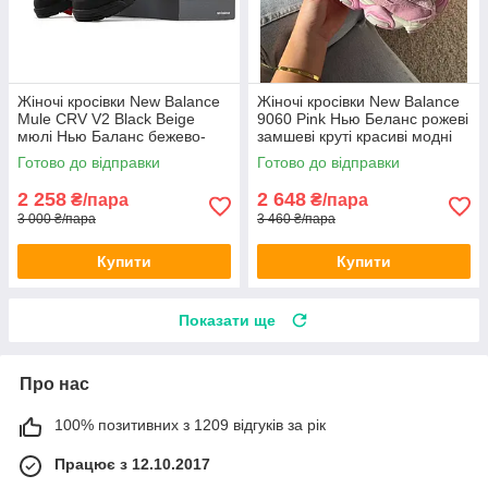
Жіночі кросівки New Balance
Жіночі кросівки New Balance
Mule CRV V2 Black Beige
9060 Pink Нью Беланс рожеві
мюлі Нью Баланс бежево-
замшеві круті красиві модні
чорні з помаранчевим
Готово до відправки
Готово до відправки
текстильні
2 258
2 648
₴/пара
₴/пара
3 000 ₴/пара
3 460 ₴/пара
Купити
Купити
Показати ще
Про нас
100% позитивних з 1209 відгуків за рік
Працює з 12.10.2017