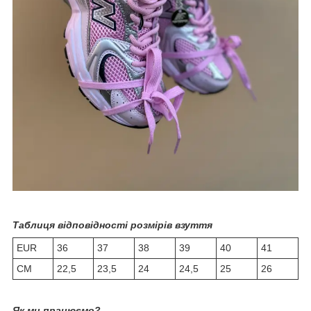
Таблиця відповідності розмірів взуття
EUR
36
37
38
39
40
41
СМ
22,5
23,5
24
24,5
25
26
Як ми працюємо?