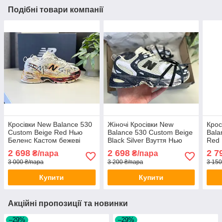
Подібні товари компанії
Кросівки New Balance 530
Жіночі Кросівки New
Крос
Custom Beige Red Нью
Balance 530 Custom Beige
Bala
Беленс Кастом бежеві
Black Silver Взуття Нью
Red 
весна літо чоловічі жіночі
Беленс бежево чорний
біло
2 698
2 698
2 7
₴/пара
₴/пара
весна літо
3 000 ₴/пара
3 200 ₴/пара
3 150
Купити
Купити
Акційні пропозиції та новинки
–29%
–29%