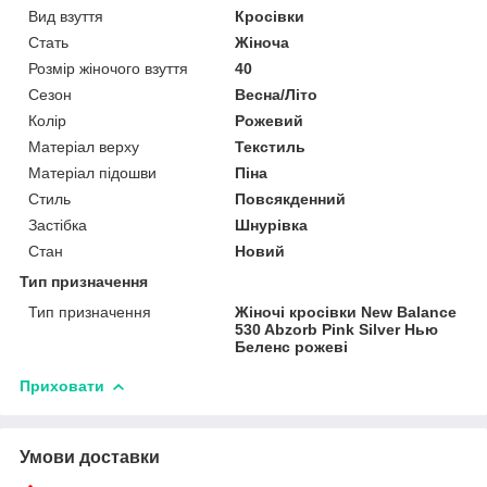
Вид взуття
Кросівки
Стать
Жіноча
Розмір жіночого взуття
40
Сезон
Весна/Літо
Колір
Рожевий
Матеріал верху
Текстиль
Матеріал підошви
Піна
Стиль
Повсякденний
Застібка
Шнурівка
Стан
Новий
Тип призначення
Тип призначення
Жіночі кросівки New Balance
530 Abzorb Pink Silver Нью
Беленс рожеві
Приховати
Умови доставки