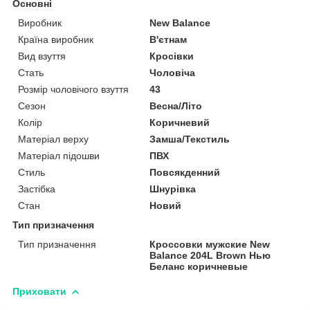
Основні
Виробник
New Balance
Країна виробник
В'єтнам
Вид взуття
Кросівки
Стать
Чоловіча
Розмір чоловічого взуття
43
Сезон
Весна/Літо
Колір
Коричневий
Матеріал верху
Замша/Текстиль
Матеріал підошви
ПВХ
Стиль
Повсякденний
Застібка
Шнурівка
Стан
Новий
Тип призначення
Тип призначення
Кроссовки мужские New
Balance 204L Brown Нью
Беланс коричневые
Приховати