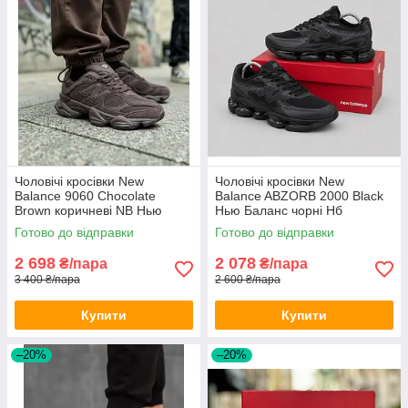
Чоловічі кросівки New
Чоловічі кросівки New
Balance 9060 Chocolate
Balance ABZORB 2000 Black
Brown коричневі NB Нью
Нью Баланс чорні Нб
Баланс НБ замшеві
текстиль демісезон
Готово до відправки
Готово до відправки
2 698
2 078
₴/пара
₴/пара
3 400 ₴/пара
2 600 ₴/пара
Купити
Купити
–20%
–20%