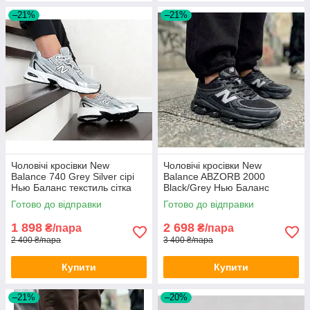
–21%
–21%
Чоловічі кросівки New
Чоловічі кросівки New
Balance 740 Grey Silver сірі
Balance ABZORB 2000
Нью Баланс текстиль сітка
Black/Grey Нью Баланс
дихаючі весна літо для
чорно-сірі Нб 2000 весна літо
Готово до відправки
Готово до відправки
хлопців
1 898
2 698
₴/пара
₴/пара
2 400 ₴/пара
3 400 ₴/пара
Купити
Купити
–21%
–20%