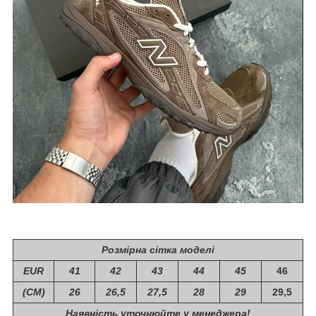
Розмірна сітка моделі
EUR
41
42
43
44
45
46
(СМ)
26
26,5
27,5
28
29
29,5
Наявність уточнюйте у менеджера!