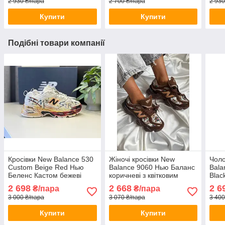
2 930 ₴/пара
2 700 ₴/пара
2 930
Купити
Купити
Подібні товари компанії
Кросівки New Balance 530
Жіночі кросівки New
Чоло
Custom Beige Red Нью
Balance 9060 Нью Баланс
Bal
Беленс Кастом бежеві
коричневі з квітковим
Blac
весна літо чоловічі жіночі
принтом замшеві весна
чорн
2 698
2 668
2 6
₴/пара
₴/пара
літо осінь
літо
3 000 ₴/пара
3 070 ₴/пара
3 400
Купити
Купити