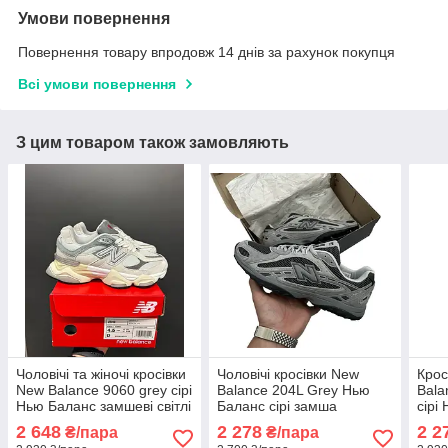
Умови повернення
Повернення товару впродовж 14 днів за рахунок покупця
Всі умови повернення
З цим товаром також замовляють
Чоловічі та жіночі кросівки
Чоловічі кросівки New
Крос
New Balance 9060 grey сірі
Balance 204L Grey Нью
Bala
Нью Баланс замшеві світлі
Баланс сірі замша
сірі
текстиль легкі весна літо
текс
2 648
2 278
2 2
₴/пара
₴/пара