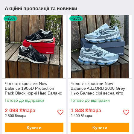
Акційні пропозиції та новинки
–25%
–23%
Чоловічі кросівки New
Чоловічі кросівки New
Balance 1906D Protection
Balance ABZORB 2000 Grey
Pack Black чорні Нью Баланс
Нью Баланс сірі весна літо
замшеві весна літо
Готово до відправки
Готово до відправки
демісезонні
2 098
1 848
₴/пара
₴/пара
2 800 ₴/пара
2 400 ₴/пара
Купити
Купити