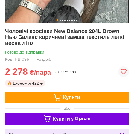
Чоловічі кросівки New Balance 204L Brown
Нью Баланс коричневі замша текстиль легкі
весна літо
Готово до відправки
Код: НВ-096
Роздріб
2 278
₴/пара
2 700 ₴/пара
Економія
422 ₴
Купити
або
Купити з