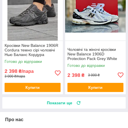
Кросівки New Balance 1906R
Чоловічі та жіночі кросівки
Cordura темно сірі чоловічі
New Balance 1906D
Нью Баланс Кордура
Protection Pack Grey White
водостійкі
Готово до відправки
взуття Нью Баланс сірі замш
Готово до відправки
текстиль весна осінь
2 398
₴/пара
2 398
₴
3 000 ₴
3 000 ₴/пара
Купити
Купити
Показати ще
Про нас