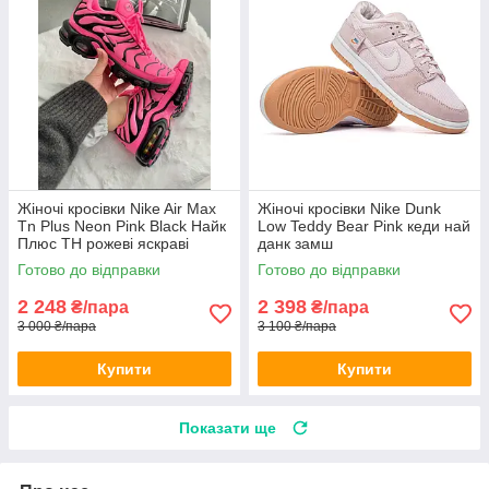
Жіночі кросівки Nike Air Max
Жіночі кросівки Nike Dunk
Tn Plus Neon Pink Black Найк
Low Teddy Bear Pink кеди най
Плюс ТН рожеві яскраві
данк замш
Готово до відправки
Готово до відправки
2 248
2 398
₴/пара
₴/пара
3 000 ₴/пара
3 100 ₴/пара
Купити
Купити
Показати ще