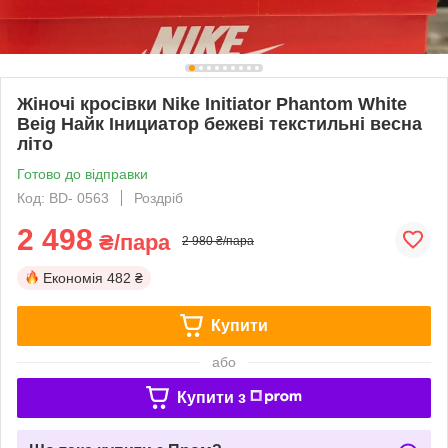
Жіночі кросівки Nike Initiator Phantom White
Beig Найк Інициатор бежеві текстильні весна
літо
Готово до відправки
Код: BD- 0563
Роздріб
2 498
₴/пара
2 980 ₴/пара
Економія
482 ₴
Купити
або
Купити з