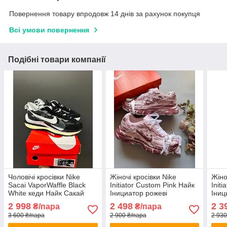
Повернення товару впродовж 14 днів за рахунок покупця
Всі умови повернення
Подібні товари компанії
Чоловічі кросівки Nike
Жіночі кросівки Nike
Жіно
Sacai VaporWaffle Black
Initiator Custom Pink Найк
Init
White кеди Найк Сакай
Інициатор рожеві
Іниц
чорно-білі замша текстиль
демісезон весна літо
текс
2 998
2 498
2 3
₴/пара
₴/пара
весна літо
3 600 ₴/пара
2 900 ₴/пара
2 930