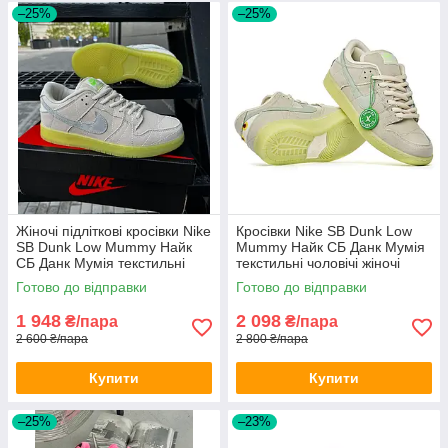
–25%
–25%
Жіночі підліткові кросівки Nike
Кросівки Nike SB Dunk Low
SB Dunk Low Mummy Найк
Mummy Найк СБ Данк Мумія
СБ Данк Мумія текстильні
текстильні чоловічі жіночі
підліткові
Готово до відправки
Готово до відправки
1 948
2 098
₴/пара
₴/пара
2 600 ₴/пара
2 800 ₴/пара
Купити
Купити
–25%
–23%