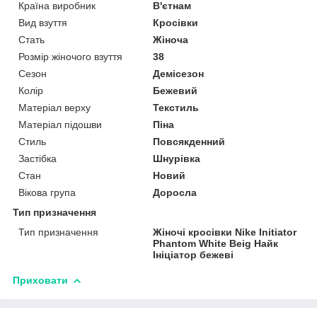
Країна виробник
В'єтнам
Вид взуття
Кросівки
Стать
Жіноча
Розмір жіночого взуття
38
Сезон
Демісезон
Колір
Бежевий
Матеріал верху
Текстиль
Матеріал підошви
Піна
Стиль
Повсякденний
Застібка
Шнурівка
Стан
Новий
Вікова група
Доросла
Тип призначення
Тип призначення
Жіночі кросівки Nike Initiator
Phantom White Beig Найк
Ініціатор бежеві
Приховати