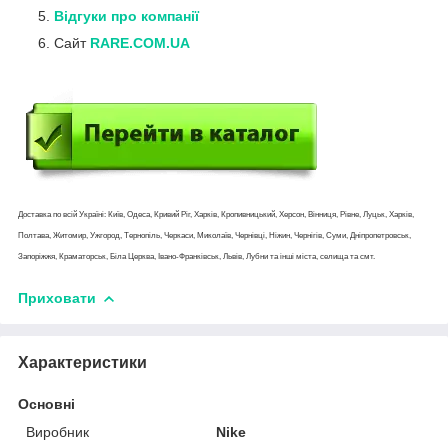
Відгуки про компанії
Сайт
RARE.COM.UA
Доставка по всій Україні: Київ, Одеса, Кривий Ріг, Харків, Кропивницький, Херсон, Вінниця, Рівне, Луцьк, Харків,
Полтава, Житомир, Ужгород, Тернопіль, Черкаси, Миколаїв, Чернівці, Ніжин, Чернігів, Суми, Дніпропетровськ,
Запоріжжя, Краматорськ, Біла Церква, Івано-Франківськ, Львів, Лубни та інші міста, селища та смт.
Приховати
Характеристики
Основні
Виробник
Nike