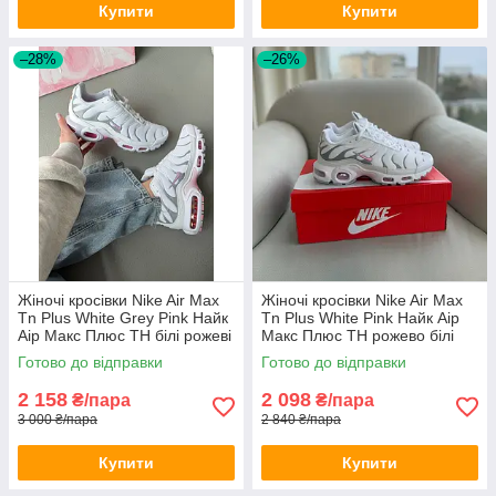
Купити
Купити
–28%
–26%
Жіночі кросівки Nike Air Max
Жіночі кросівки Nike Air Max
Tn Plus White Grey Pink Найк
Tn Plus White Pink Найк Аір
Аір Макс Плюс ТН білі рожеві
Макс Плюс ТН рожево білі
весна літо
текстиль весняні
Готово до відправки
Готово до відправки
2 158
2 098
₴/пара
₴/пара
3 000 ₴/пара
2 840 ₴/пара
Купити
Купити