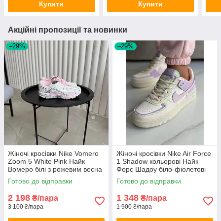
Купити
Купити
Акційні пропозиції та новинки
–29%
–29%
Жіночі кросівки Nike Vomero
Жіночі кросівки Nike Air Force
Zoom 5 White Pink Найк
1 Shadow кольорові Найк
Вомеро білі з рожевим весна
Форс Шадоу біло-фіолетові
для дівчат модні
кольорові шкіряні для дівчат
Готово до відправки
Готово до відправки
2 198
1 348
₴/пара
₴/пара
3 100 ₴/пара
1 900 ₴/пара