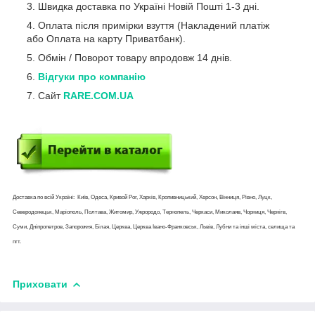
Швидка доставка по Україні Новій Пошті 1-3 дні.
Оплата після примірки взуття (Накладений платіж
або Оплата на карту Приватбанк).
Обмін / Поворот товару впродовж 14 днів.
Відгуки про компанію
Сайт
RARE.COM.UA
Доставка по всій Україні: Київ, Одеса, Кривой Рог, Харків, Кропивницький, Херсон, Вінниця, Рівно, Луцк,
Северодонецьк, Маріополь, Полтава, Житомир, Ужрородо, Тернопель, Черкаси, Миколаяв, Чорниця, Чернігв,
Суми, Дніпропетров, Запорожня, Білая, Церква, Церква Івано-Франковськ, Львів, Лубни та інші міста, селища та
пгт.
Приховати