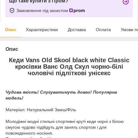
Що таке купити з Пром?
Замовлення під захистом
Опис
Характеристики
Доставка
Оплата
Умови п
Опис
Кеди Vans Old Skool black white Classic
кросівки Ванс Олд Скул чорно-білі
чоловічі підліткові унісекс
Чудова якість! Слугуватимуть довго! Популярна
модель!
Матеріал: Натуральний Замш/Філь
Молодіжні модні стильні спортивні круті кеди чорні з білою
смугою чудово підійдуть для занять спортом і для
повсякденного носіння.