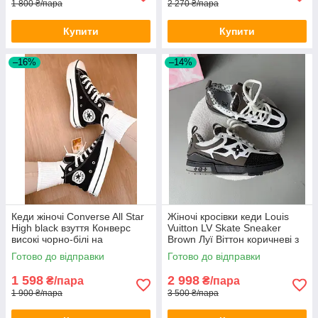
1 800 ₴/пара
2 270 ₴/пара
Купити
Купити
–16%
–14%
Кеди жіночі Converse All Star
Жіночі кросівки кеди Louis
High black взуття Конверс
Vuitton LV Skate Sneaker
високі чорно-білі на
Brown Луї Віттон коричневі з
платформі високій підошві
білим
Готово до відправки
Готово до відправки
молодіжні
1 598
2 998
₴/пара
₴/пара
1 900 ₴/пара
3 500 ₴/пара