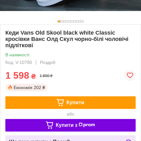
Кеди Vans Old Skool black white Classic
кросівки Ванс Олд Скул чорно-білі чоловічі
підліткові
В наявності
Код: V-10780
Роздріб
1 598
₴
1 800 ₴
Економія
202 ₴
Купити
або
Купити з