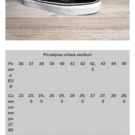
Розмірна сітка моделі
Ро
36
37
38
39
40
41
42
42,
43
44
45
змі
5
р
EU
R
Са
23
23,
24,
25
25,
26
26,
27
27,
28
28,
нт
5
5
5
5
5
5
им
ет
ри
(С
М)