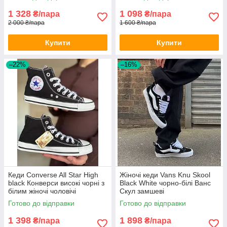
1 328
1 098
₴/пара
₴/пара
2 000 ₴/пара
1 600 ₴/пара
Купити
Купити
–22%
–16%
Кеди Converse All Star High
Жіночі кеди Vans Knu Skool
black Конверси високі чорні з
Black White чорно-білі Ванс
білим жіночі чоловічі
Скул замшеві
підліткові
Готово до відправки
Готово до відправки
1 398
1 898
₴/пара
₴/пара