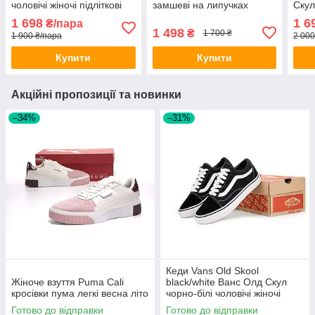
чоловічі жіночі підліткові
замшеві на липучках
Скул
чоловічі жіночі підліткові
чолов
1 698
1 6
₴/пара
низь
1 498
₴
1 700 ₴
1 900 ₴/пара
2 000
Купити
Купити
Акційні пропозиції та новинки
–34%
–31%
Кеди Vans Old Skool
Жіноче взуття Puma Cali
black/white Ванс Олд Скул
кросівки пума легкі весна літо
чорно-білі чоловічі жіночі
підліткові
Готово до відправки
Готово до відправки