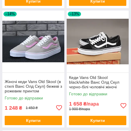
Купити
Купити
–14%
–13%
Кеди Vans Old Skool
Жіночі кеди Vans Old Skool (в
black/white Ванс Олд Скул
стилі Ванс Олд Скул) бежеві з
чорно-білі чоловічі жіночі
рожевим принтом
підліткові
Готово до відправки
Готово до відправки
1 658
₴/пара
1 248
₴
1 450 ₴
1 900 ₴/пара
Купити
Купити