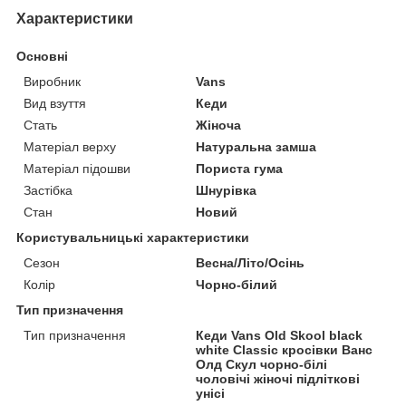
Характеристики
Основні
Виробник
Vans
Вид взуття
Кеди
Стать
Жіноча
Матеріал верху
Натуральна замша
Матеріал підошви
Пориста гума
Застібка
Шнурівка
Стан
Новий
Користувальницькі характеристики
Сезон
Весна/Літо/Осінь
Колір
Чорно-білий
Тип призначення
Тип призначення
Кеди Vans Old Skool black
white Classic кросівки Ванс
Олд Скул чорно-білі
чоловічі жіночі підліткові
унісі