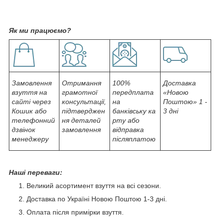
Як ми працюємо?
Замовлення
Отримання
100%
Доставка
взуття на
грамотної
передплата
«Новою
сайті через
консультації,
на
Поштою» 1 -
Кошик або
підтверджен
банківську ка
3 дні
телефонний
ня деталей
рту або
дзвінок
замовлення
відправка
менеджеру
післяплатою
Наші переваги:
Великий асортимент взуття на всі сезони.
Доставка по Україні Новою Поштою 1-3 дні.
Оплата після примірки взуття.