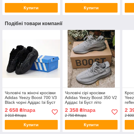
Купити
Купити
Подібні товари компанії
Чоловічі та жіночі кросівки
Чоловічі сірі кросівки
Крос
Adidas Yeezy Boost 700 V3
Adidas Yeezy Boost 350 V2
Yeez
Black чорні Адідас Ізі Буст
Адідас Ізі Буст літо
refle
700 в3 рефлектив
чорн
2 658
2 358
2 3
₴/пара
₴/пара
літо
3 010 ₴/пара
2 750 ₴/пара
2 600
Купити
Купити