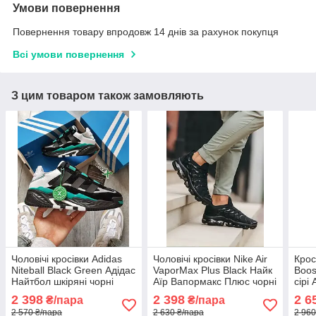
Умови повернення
Повернення товару впродовж 14 днів за рахунок покупця
Всі умови повернення
З цим товаром також замовляють
Чоловічі кросівки Adidas
Чоловічі кросівки Nike Air
Крос
Niteball Black Green Адідас
VaporMax Plus Black Найк
Boos
Найтбол шкіряні чорні
Аїр Вапормакс Плюс чорні
сірі 
зелені осінь весна
демісезон повсякденні
чоло
2 398
2 398
2 6
₴/пара
₴/пара
2 570 ₴/пара
2 630 ₴/пара
2 960