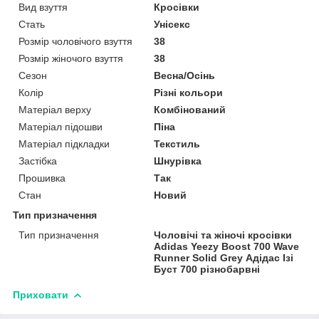
Вид взуття
Кросівки
Стать
Унісекс
Розмір чоловічого взуття
38
Розмір жіночого взуття
38
Сезон
Весна/Осінь
Колір
Різні кольори
Матеріал верху
Комбінований
Матеріал підошви
Піна
Матеріал підкладки
Текстиль
Застібка
Шнурівка
Прошивка
Так
Стан
Новий
Тип призначення
Тип призначення
Чоловічі та жіночі кросівки
Adidas Yeezy Boost 700 Wave
Runner Solid Grey Адідас Ізі
Буст 700 різнобарвні
Приховати