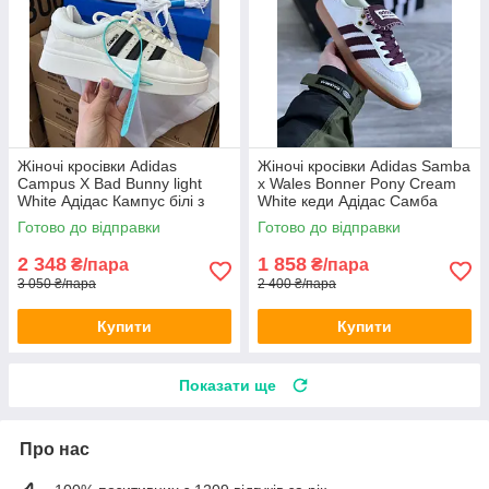
Жіночі кросівки Adidas
Жіночі кросівки Adidas Samba
Campus X Bad Bunny light
x Wales Bonner Pony Cream
White Адідас Кампус білі з
White кеди Адідас Самба
чорним замшеві
бежеві текстильні
Готово до відправки
Готово до відправки
2 348
1 858
₴/пара
₴/пара
3 050 ₴/пара
2 400 ₴/пара
Купити
Купити
Показати ще
Про нас