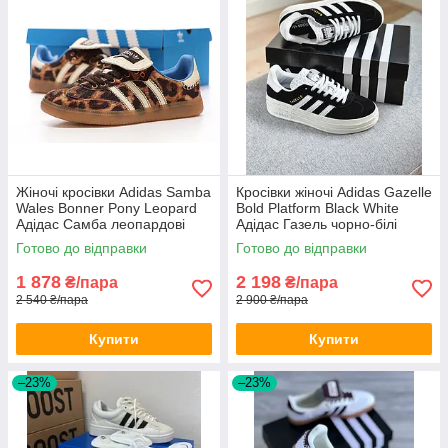
Жіночі кросівки Adidas Samba
Кросівки жіночі Adidas Gazelle
Wales Bonner Pony Leopard
Bold Platform Black White
Адідас Самба леопардові
Адідас Газель чорно-білі
тигрові кеди
платформа висока підошва
Готово до відправки
Готово до відправки
замшеві
1 878
2 198
₴/пара
₴/пара
2 540 ₴/пара
2 900 ₴/пара
Купити
Купити
–23%
–23%