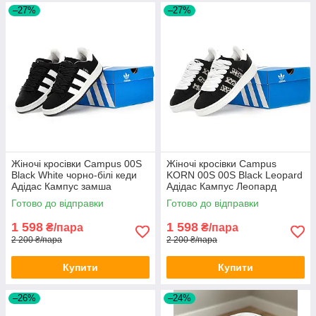
–27%
–27%
Жіночі кросівки Campus 00S
Жіночі кросівки Campus
Black White чорно-білі кеди
KORN 00S 00S Black Leopard
Адідас Кампус замша
Адідас Кампус Леопард
чорно-білі замшеві
Готово до відправки
Готово до відправки
1 598
1 598
₴/пара
₴/пара
2 200 ₴/пара
2 200 ₴/пара
Купити
Купити
–26%
–24%