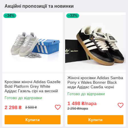
Акційні пропозиції та новинки
–34%
–33%
Жіночі кросівки Adidas Samba
Кросівки жіночі Adidas Gazelle
Pony x Wales Bonner Black
Bold Platform Grey White
кеди Адідас Самба чорні
Адідас Газель сірі на високій
шкіра
Готово до відправки
підошві платформі замшеві
Готово до відправки
повсякденні
1 498
₴/пара
2 298
₴
3 500 ₴
2 250 ₴/пара
Купити
Купити