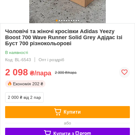
Чоловічі та жіночі кросівки Adidas Yeezy
Boost 700 Wave Runner Solid Grey Адідас Ізі
Буст 700 різнокольорові
В наявності
Код: BL-6543
Опт і роздріб
2 098
₴/пара
2 300 ₴/пара
Економія
202 ₴
2 000 ₴
від 2 пар
Купити
або
Купити з