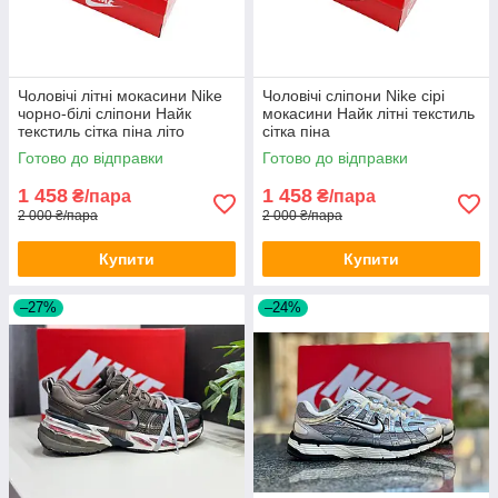
Чоловічі літні мокасини Nike
Чоловічі сліпони Nike сірі
чорно-білі сліпони Найк
мокасини Найк літні текстиль
текстиль сітка піна літо
сітка піна
Готово до відправки
Готово до відправки
1 458
1 458
₴/пара
₴/пара
2 000 ₴/пара
2 000 ₴/пара
Купити
Купити
–27%
–24%