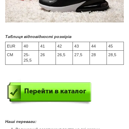
Таблиця відповідності розмірів
EUR
40
41
42
43
44
45
СМ
25-
26
26,5
27,5
28
28,5
25,5
Наші переваги: