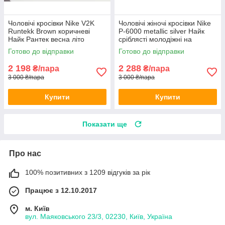
Чоловічі кросівки Nike V2K
Чоловічі жіночі кросівки Nike
Runtekk Brown коричневі
P-6000 metallic silver Найк
Найк Рантек весна літо
сріблясті молодіжні на
шнурівці весна літо
Готово до відправки
Готово до відправки
2 198
2 288
₴/пара
₴/пара
3 000 ₴/пара
3 000 ₴/пара
Купити
Купити
Показати ще
Про нас
100% позитивних з 1209 відгуків за рік
Працює з 12.10.2017
м. Київ
вул. Маяковського 23/3, 02230, Київ, Україна