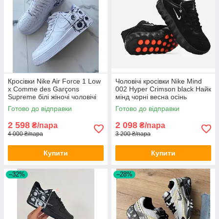
Кросівки Nike Air Force 1 Low
Чоловічі кросівки Nike Mind
х Comme des Garçons
002 Hyper Crimson black Найк
Supreme білі жіночі чоловічі
мінд чорні весна осінь
демісезон
Готово до відправки
Готово до відправки
2 598
2 098
₴/пара
₴/пара
4 000 ₴/пара
3 200 ₴/пара
Купити
Купити
–32%
–28%