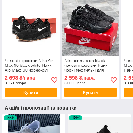
Чоловічі кросівки Nike Air
Nike air max dn black
Чоло
Max 90 black white Найк
чоловічі кросівки Найк
Max 
Аір Макс 90 чорно-білі
чорні текстильні для
Найк
шкіряні
занять спортом і на кожен
весн
2 698
2 598
2 6
₴/пара
₴/пара
день весна літо
3 050 ₴/пара
3 000 ₴/пара
3 380
Купити
Купити
Акційні пропозиції та новинки
–35%
–34%