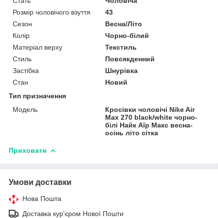
Стать
Чоловіча
Розмір чоловічого взуття
43
Сезон
Весна/Літо
Колір
Чорно-білий
Матеріал верху
Текстиль
Стиль
Повсякденний
Застібка
Шнурівка
Стан
Новий
Тип призначення
Модель
Кросівки чоловічі Nike Air
Max 270 black/white чорно-
білі Найк Аїр Макс весна-
осінь літо сітка
Приховати
Умови доставки
Нова Пошта
Доставка кур'єром Нової Пошти