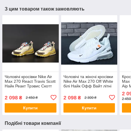
З цим товаром також замовляють
Чоловічі кросівки Nike Air
Чоловічі та жіночі кросівки
Крос
Max 270 React Travis Scott
Nike Air Max 270 Off White
Max 
Найк Реакт Трэвис Скотт
білі Найк Офф Вайт літні
Аір 
Кактус Джек коричневі
та п
2 0
весн
2 098
2 098
₴
₴
2 450 ₴
2 300 ₴
2 450
Купити
Купити
Подібні товари компанії