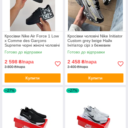
Кросівки Nike Air Force 1 Low
Кросівки чоловічі Nike Initiator
х Comme des Garçons
Custom grey beige Найк
Supreme чорні жіночі чоловічі
Інітіатор сірі з бежевим
чорним молодіжні
Готово до відправки
Готово до відправки
2 598
2 458
₴/пара
₴/пара
3 800 ₴/пара
3 400 ₴/пара
Купити
Купити
–27%
–27%