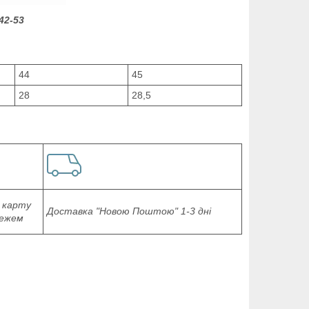
42-53
44
45
28
28,5
 карту
Доставка "Новою Поштою" 1-3 дні
тежем