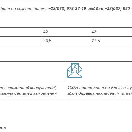
фони по всіх питаннях :
+38(066) 975-37-49 вайбер +38(067) 950-
42
43
26,5
27,5
ня грамотної консультації,
100% предоплата на Банківську
дження деталей замовлення
або відправка накладеним пла
дня.