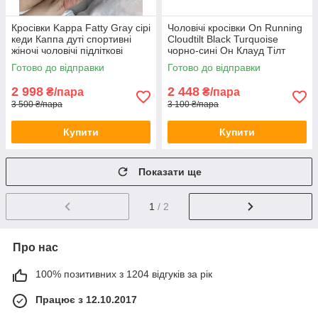
Кросівки Kappa Fatty Gray сірі
Чоловічі кросівки On Running
кеди Каппа дуті спортивні
Cloudtilt Black Turquoise
жіночі чоловічі підліткові
чорно-сині Он Клауд Тілт
демісезонні
текстильні легкі демісезонні
Готово до відправки
Готово до відправки
весна літо
2 998
2 448
₴/пара
₴/пара
3 500 ₴/пара
3 100 ₴/пара
Купити
Купити
Показати ще
1
/ 2
Про нас
100% позитивних з 1204 відгуків за рік
Працює з 12.10.2017