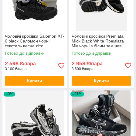
Чоловічі кросівки Salomon XT-
Чоловічі кросівки Premiata
6 black Саломон чорні
Mick Black White Преміата
текстиль весна літо
Мік чорні з білим замшеві
Готово до відправки
Готово до відправки
2 598
2 958
₴/пара
₴/пара
3 100 ₴/пара
3 600 ₴/пара
Купити
Купити
–9%
–21%