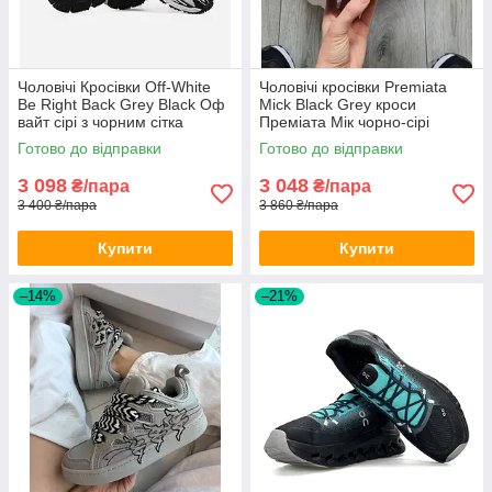
Чоловічі Кросівки Off-White
Чоловічі кросівки Premiata
Be Right Back Grey Black Оф
Mick Black Grey кроси
вайт сірі з чорним сітка
Преміата Мік чорно-сірі
демісезонні весна літо модні
текстиль замша демісезон
Готово до відправки
Готово до відправки
весна осінь
3 098
3 048
₴/пара
₴/пара
3 400 ₴/пара
3 860 ₴/пара
Купити
Купити
–14%
–21%