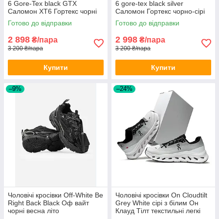
6 Gore-Tex black GTX
6 gore-tex black silver
Саломон ХТ6 Гортекс чорні
Саломон Гортекс чорно-сірі
водостійкі осінь весна
водостійкі
Готово до відправки
Готово до відправки
демісезон
2 898
2 998
₴/пара
₴/пара
3 200 ₴/пара
3 200 ₴/пара
Купити
Купити
–9%
–24%
Чоловічі кросівки Off-White Be
Чоловічі кросівки On Cloudtilt
Right Back Black Оф вайт
Grey White сірі з білим Он
чорні весна літо
Клауд Тілт текстильні легкі
демісезонні весна літо