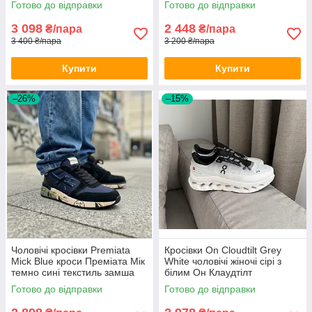
Готово до відправки
Готово до відправки
3 098
2 448
₴/пара
₴/пара
3 400 ₴/пара
3 200 ₴/пара
Купити
Купити
–26%
–15%
Чоловічі кросівки Premiata
Кросівки On Cloudtilt Grey
Mick Blue кроси Преміата Мік
White чоловічі жіночі сірі з
темно сині текстиль замша
білим Он Клаудтілт
демісезон весна осінь
текстильні спортивні легкі
Готово до відправки
Готово до відправки
повсякденні весна літо