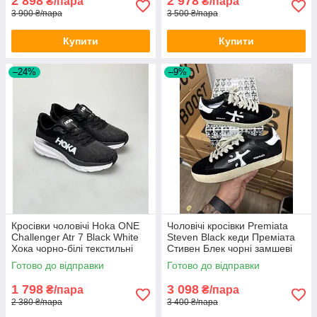
2 898
2 978
₴/пара
₴/пара
3 900 ₴/пара
3 500 ₴/пара
Купити
Купити
–24%
–9%
Кросівки чоловічі Hoka ONE
Чоловічі кросівки Premiata
Challenger Atr 7 Black White
Steven Black кеди Преміата
Хока чорно-білі текстильні
Стивен Блек чорні замшеві
демісезон весна літо осінь
весна осінь
Готово до відправки
Готово до відправки
1 798
3 098
₴/пара
₴/пара
2 380 ₴/пара
3 400 ₴/пара