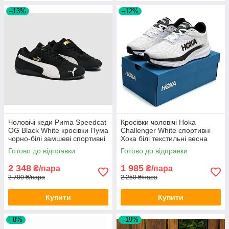
–13%
–12%
Чоловічі кеди Pиma Speedcat
Кросівки чоловічі Hoka
OG Black White кросівки Пума
Challenger White спортивні
чорно-білі замшеві спортивні
Хока білі текстильні весна
молодіжні демісезон
літо осінь
Готово до відправки
Готово до відправки
2 348
1 985
₴/пара
₴/пара
2 700 ₴/пара
2 250 ₴/пара
Купити
Купити
–8%
–19%