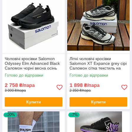
Чоловічі кросівки Salomon
Літні чоловічі кросівки
Odyssey Elm Advanced Black
Salomon XT Expance grey сірі
Саломон чорні весна осінь
Саломон сітка текстиль на
демісезон
літо
Готово до відправки
Готово до відправки
2 758
1 898
₴/пара
₴/пара
3 000 ₴/пара
2 350 ₴/пара
Купити
Купити
–20%
–7%