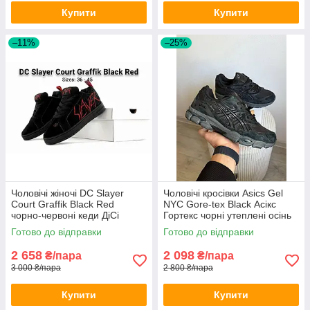
Купити
Купити
–11%
–25%
Чоловічі жіночі DC Slayer
Чоловічі кросівки Asics Gel
Court Graffik Black Red
NYC Gore-tex Black Асікс
чорно-червоні кеди ДіСі
Гортекс чорні утеплені осінь
Слейєр скейтерські дуті
водонепроникнені
Готово до відправки
Готово до відправки
замшеві розміри 36-45
2 658
2 098
₴/пара
₴/пара
3 000 ₴/пара
2 800 ₴/пара
Купити
Купити