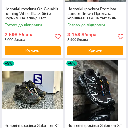
Чоловічі кросівки On Cloudtilt
Чоловічі кросівки Premiata
running White Black білі з
Lander Brown Преміата
чорним Он Клауд Тілт
коричневі замша текстиль
текстиль демісезонні
демісезон
Готово до відправки
Готово до відправки
2 698
3 158
₴/пара
₴/пара
3 000 ₴/пара
3 900 ₴/пара
Купити
Купити
–9%
–6%
Чоловічі кросівки Salomon XT-
Чоловічі кросівки Salomon XT-