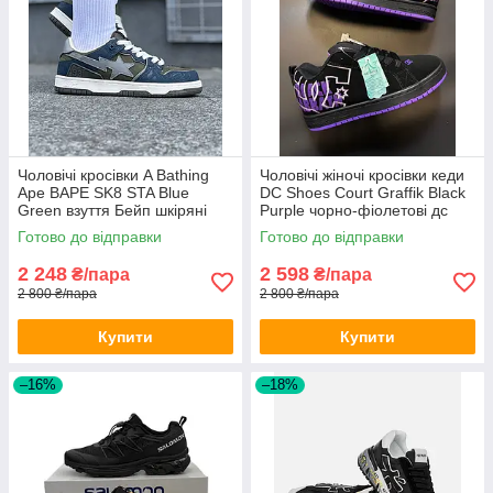
Чоловічі кросівки A Bathing
Чоловічі жіночі кросівки кеди
Ape BAPE SK8 STA Blue
DC Shoes Court Graffik Black
Green взуття Бейп шкіряні
Purple чорно-фіолетові дс
весна осінь
корт график нубук весняні
Готово до відправки
Готово до відправки
молодіжні
2 248
2 598
₴/пара
₴/пара
2 800 ₴/пара
2 800 ₴/пара
Купити
Купити
–16%
–18%