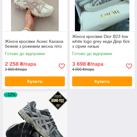
Жіночі кросівки Dior B23 low
Жіночі кросівки Асикс Кахана
white logo grey кеди Діор білі
бежеві з рожевим весна літо
з сірим низькі
Готово до відправки
Готово до відправки
2 258
3 698
₴/пара
₴/пара
2 800 ₴/пара
4 000 ₴/пара
Купити
Купити
–12%