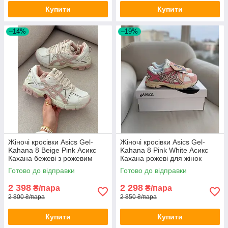
Купити
Купити
–14%
–19%
Жіночі кросівки Asics Gel-
Жіночі кросівки Asics Gel-
Kahana 8 Beige Pink Асикс
Kahana 8 Pink White Асикс
Кахана бежеві з рожевим
Кахана рожеві для жінок
весна літо
весна осінь
Готово до відправки
Готово до відправки
2 398
2 298
₴/пара
₴/пара
2 800 ₴/пара
2 850 ₴/пара
Купити
Купити