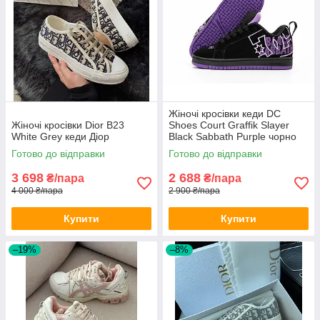
Жіночі кросівки кеди DC
Жіночі кросівки Dior B23
Shoes Court Graffik Slayer
White Grey кеди Діор
Black Sabbath Purple чорно
фіолетові нубук молодіжні
Готово до відправки
Готово до відправки
3 698
2 688
₴/пара
₴/пара
4 000 ₴/пара
2 900 ₴/пара
Купити
Купити
–19%
–8%