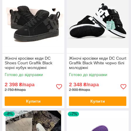
Жіночі кросівки кеди DC
Жіночі кросівки кеди DC Court
Shoes Court Graffik Black
Graffik Black White чорно білі
чорні нубук молодіжні
молодіжні
Готово до відправки
Готово до відправки
2 398
2 348
₴/пара
₴/пара
2 750 ₴/пара
2 900 ₴/пара
Купити
Купити
–8%
–7%