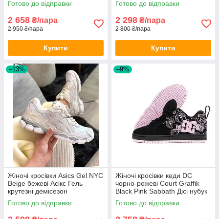
Готово до відправки
Готово до відправки
2 658
2 298
₴/пара
₴/пара
2 950 ₴/пара
2 800 ₴/пара
Купити
Купити
–13%
–9%
Жіночі кросівки Asics Gel NYC
Жіночі кросівки кеди DC
Beige бежеві Асікс Гель
чорно-рожеві Court Graffik
крутезні демісезон
Black Pink Sabbath Дісі нубук
для дівчат
Готово до відправки
Готово до відправки