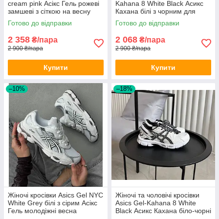
cream pink Асікс Гель рожеві
Kahana 8 White Black Асикс
замшеві з сіткою на весну
Кахана білі з чорним для
літо
дівчат
Готово до відправки
Готово до відправки
2 358
2 068
₴/пара
₴/пара
2 900 ₴/пара
2 900 ₴/пара
Купити
Купити
–10%
–18%
Жіночі кросівки Asics Gel NYC
Жіночі та чоловічі кросівки
White Grey білі з сірим Асікс
Asics Gel-Kahana 8 White
Гель молодіжні весна
Black Асикс Кахана біло-чорні
демісезон