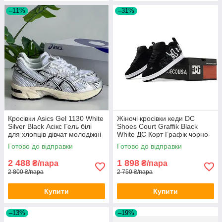
–11%
–31%
Кросівки Asics Gel 1130 White
Жіночі кросівки кеди DC
Silver Black Асікс Гель білі
Shoes Court Graffik Black
для хлопців дівчат молодіжні
White ДС Корт Графік чорно-
весна літо
білі нубук молодіжні
Готово до відправки
Готово до відправки
2 488
1 898
₴/пара
₴/пара
2 800 ₴/пара
2 750 ₴/пара
Купити
Купити
–13%
–19%