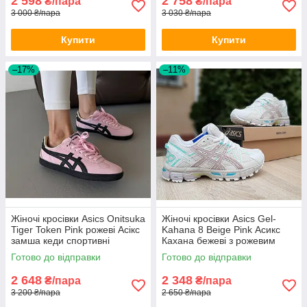
2 598
2 758
₴/пара
₴/пара
3 000 ₴/пара
3 030 ₴/пара
Купити
Купити
–17%
–11%
Жіночі кросівки Asics Onitsuka
Жіночі кросівки Asics Gel-
Tiger Token Pink рожеві Асікс
Kahana 8 Beige Pink Асикс
замша кеди спортивні
Кахана бежеві з рожевим
весна літо
Готово до відправки
Готово до відправки
2 648
2 348
₴/пара
₴/пара
3 200 ₴/пара
2 650 ₴/пара