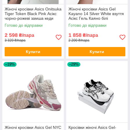
Жіночі кросівки Asics Onitsuka
Жіночі кросівки Asics Gel
Tiger Token Black Pink Асікс
Kayano 14 Silver White взуття
чорно-рожеві замша кеди
Асікс Гель Каяно білі
сріблясті весняно-літні
Готово до відправки
Готово до відправки
2 598
1 858
₴/пара
₴/пара
3 320 ₴/пара
2 200 ₴/пара
Купити
Купити
–19%
–29%
Жіночі кросівки Asics Gel NYC
Кросівки жіночі Asics Gel-